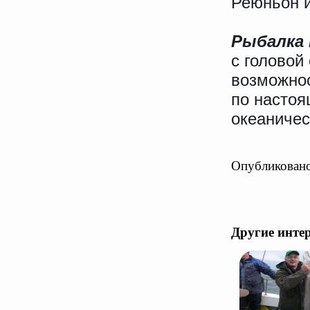
Реюньон 
Рыбалка 
с головой
возможнос
по настоя
океаничес
Опубликовано
Другие инте