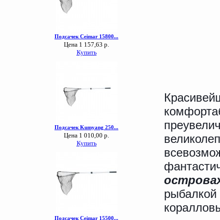
Красивейш
комфортаб
преувелич
великолеп
всевозмо
фантасти
острова
рыбалкой 
коралловы