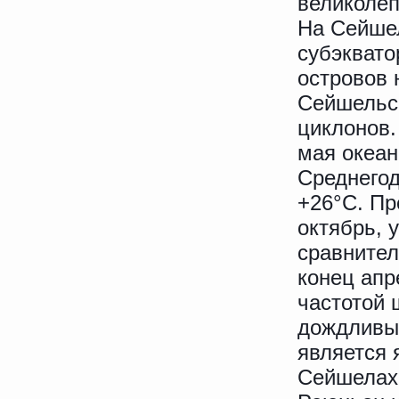
великоле
На Сейше
субэквато
островов 
Сейшельс
циклонов.
мая океан
Среднегод
+26°C. Пр
октябрь, 
сравнител
конец апр
частотой 
дождливы
является 
Сейшелах,