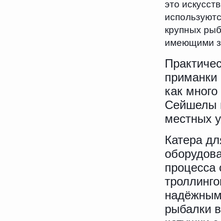
это искусст
используютс
крупных рыб
имеющими за
Практичес
приманки 
как много
Сейшелы п
местных 
Катера д
оборудова
процесса 
троллинго
надёжным
рыбалки в