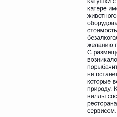
катушки с
катере им
животного
оборудова
стоимость
безалкого
желанию п
С размещ
возникало
порыбачит
не остане
которые в
природу. 
виллы сос
ресторан
сервисом.