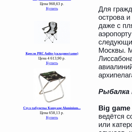
Для граж
острова и
даже с пл
аэропорту
следующи
Москвы. М
Лиссабона
авиалиний
архипелаг
Рыбалка 
Big game 
ведётся с
или катер