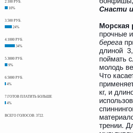
бонфишы, 
2.100 РУБ.
Снасти и
10%
3.500 РУБ.
Морская 
24%
прочные и
4.1000 РУБ.
берега
пр
34%
длиной 3,
поймать с
5.3000 РУБ.
9%
молодь ве
Что касае
6.5000 РУБ.
применяет
4%
кг, и длин
7.ГОТОВ ПЛАТИТЬ БОЛЬШЕ
использов
4%
спиннинго
материало
ВСЕГО ГОЛОСОВ: 3722.
трении. 