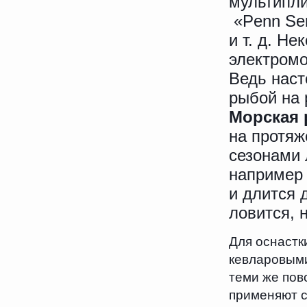
мультипли
«Penn Sen
и т. д. Н
электромо
Ведь наст
рыбой на 
Морская 
на протяж
сезонами 
например 
и длится 
ловится, 
Для оснастк
кевларовыми
теми же пов
применяют с