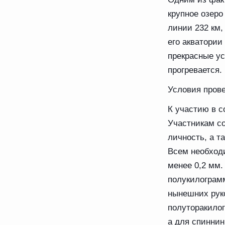
крупное озеро
линии 232 км,
его акватории
прекрасные ус
прогревается.
Условия пров
К участию в с
Участникам с
личность, а т
Всем необход
менее 0,2 мм.
полукилограмм
нынешних рук
полуторакилог
а для спиннин