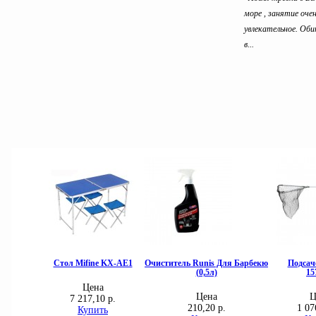
море , занятие оче
увлекательное. Об
в...