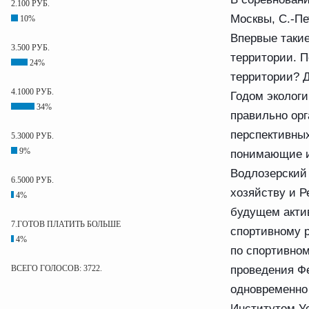
2.100 РУБ.
Москвы, С.-Пе
10%
Впервые таки
3.500 РУБ.
территории. П
24%
территории? 
4.1000 РУБ.
Годом экологи
34%
правильно орг
перспективных
5.3000 РУБ.
9%
понимающие и 
Водлозерский
6.5000 РУБ.
хозяйству и 
4%
будущем акти
7.ГОТОВ ПЛАТИТЬ БОЛЬШЕ
спортивному 
4%
по спортивно
проведения Фе
ВСЕГО ГОЛОСОВ: 3722.
одновременно
Институтом У