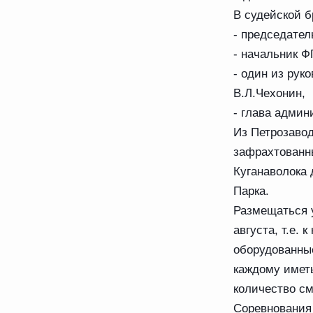
В судейской б
- председател
- начальник Ф
- один из рук
В.Л.Чехонин,
- глава админ
Из Петрозавод
зафрахтованны
Куганаволока 
Парка.
Размещаться у
августа, т.е.
оборудованные
каждому иметь
количество с
Соревнования 