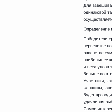
Для взвешиван
одинаковой т
осуществляетс
Определение 
Победители с
первенстве п
равенстве су
наибольшее ко
и веса улова 
больше во вт
Участники, за
женщины, юно
будет провод
удачливая рыб
Самое интерес