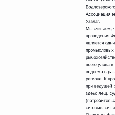
Водлозерског
Ассоциация эк
Узала".
Мы считаем, 
проведения Ф
является одн
промысловых 
рыбохозяйств
всего улова в
водоема в раз
регионе. К пр
при ведущей 
здеьс лещ, су
(потребитель
сиговые: сиг 
Одним из факт