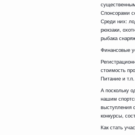
существенным
Спонсорами с
Среди них: ло
рюкзаки, охот
рыбака снаряж
Финансовые у
Регистрационн
стоимость про
Питание и т.п.
А поскольку о
нашим спортсм
выступления 
конкурсы, сос
Как стать уча