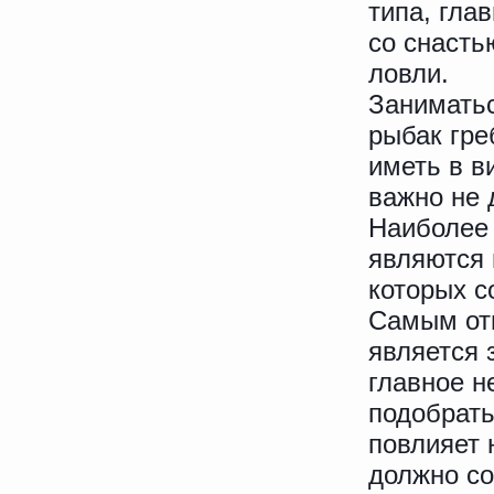
типа, гла
со снасть
ловли.
Заниматьс
рыбак гре
иметь в в
важно не 
Наиболее
являются 
которых с
Самым от
является 
главное н
подобрать
повлияет 
должно со