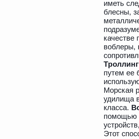
иметь сле
блесны, з
металличе
подразуме
качестве 
воблеры, 
сопротивл
Троллинг
путем ее 
использую
Морская р
удилища в
класса.
В
помощью 
устройств
Этот спос