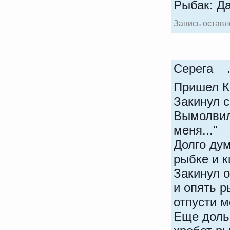
Рыбак: Да
Запись оставле
Серега
Пришел К
Закинул 
Вымолвила
меня..."
Долго дум
рыбке и к
Закинул о
и опять р
отпусти м
Еще доль