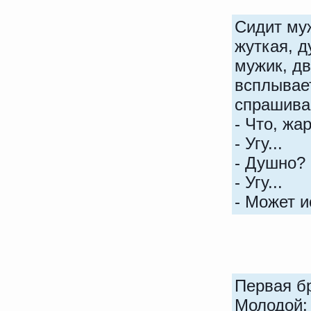
Сидит муж
жуткая, д
мужик, дв
всплывает
спрашива
- Что, жа
- Угу...
- Душно?
- Угу...
- Может 
Первая б
Молодой: 