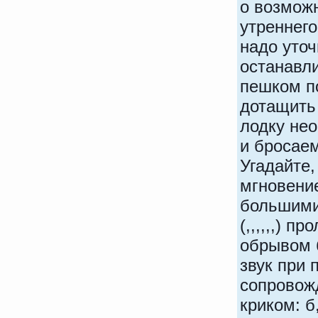
о возможн
утреннего
надо уточ
останавли
пешком по
дотащить 
лодку не
и бросаем
Угадайте,
мгновение
большими
(,,,,,,) 
обрывом б
звук при 
сопровож
криком: б