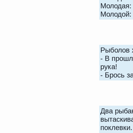
Молодая: 
Молодой: 
Рыболов 
- В прошл
рука!
- Брось з
Два рыбак
вытаскива
поклевки