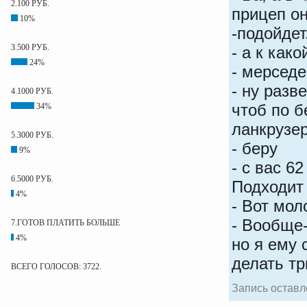
2.100 РУБ.
прицеп он
10%
-подойдет..
3.500 РУБ.
- а к как
24%
- мерсед
- ну разв
4.1000 РУБ.
чтоб по б
34%
ланкрузер
5.3000 РУБ.
- беру
9%
- с вас 6
6.5000 РУБ.
Подходит
4%
- Вот мол
- Вообще
7.ГОТОВ ПЛАТИТЬ БОЛЬШЕ
4%
но я ему 
делать тр
ВСЕГО ГОЛОСОВ: 3722.
Запись оставле