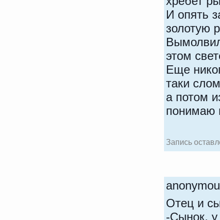
хребет ры
И опять з
золотую 
Вымолвила
этом свет
Еще никог
таки слом
а потом и
понимаю 
Запись оставле
anonym
Отец и сы
-Сынок, у