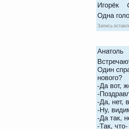
Игорёк
Одна голо
Запись оставл
Анатоль
Встречают
Один спра
нового?
-Да вот, 
-Поздравл
-Да, нет,
-Ну, види
-Да так, н
-Так, что