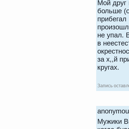
Мой друг 
больше (о
прибегал 
произошло
не упал. 
в неестес
окрестнос
за х,,й п
кругах.
Запись оставле
anonym
Мужики Вы