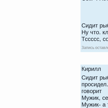
Сидит ры
Ну что. 
Тссссс, со
Запись оставл
Кирилл
Сидит рыб
просидел
говорит
Мужик, се
Мужик- а