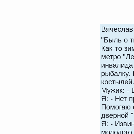
Вячесла
"Быль о 
Как-то зи
метро "Л
инвалида 
рыбалку.
костылей
Мужик: - 
Я: - Нет 
Помогаю е
дверной "
Я: - Изви
молодого 