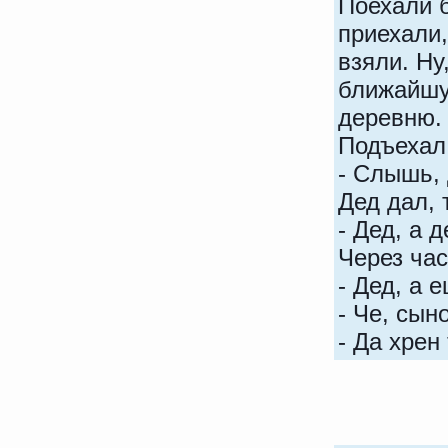
Поехали б
приехали,
взяли. Hу
ближайшу
деревню
Подъехал
- Слышь, 
Дед дал, 
- Дед, а 
Через час
- Дед, а 
- Че, сын
- Да хрен