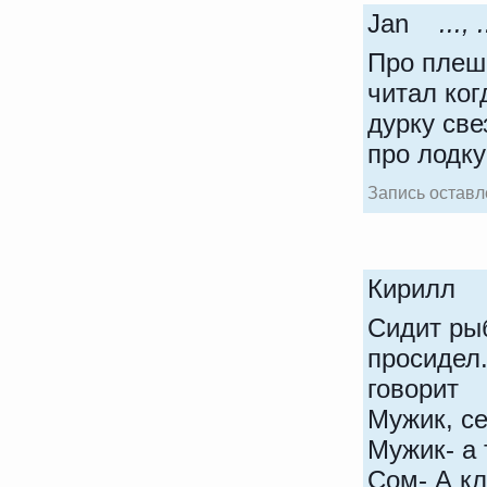
Jan
..., .
Про плеши
читал ког
дурку све
про лодку
Запись оставле
Кирилл
Сидит рыб
просидел
говорит
Мужик, се
Мужик- а
Сом- А к