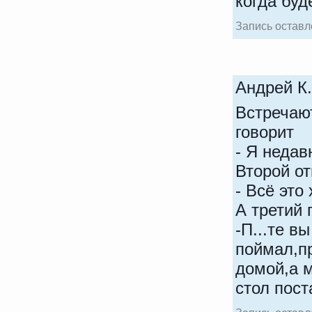
когда буд
Запись оставле
Андрей 
Встречаю
говорит
- Я недав
Второй о
- Всё это
А третий 
-П...те в
поймал,пр
домой,а м
стол пос