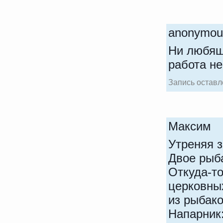
anonym
Ни любящ
работа не
Запись оставл
Макси
Утреняя 
Двое рыба
Откуда-то
церковных
из рыбако
Напарник: