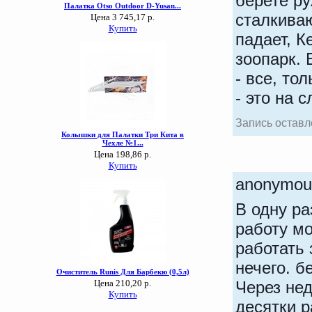
берете ру
сталкива
падает, К
зоопарк.
- все, то
- это на 
Запись оставле
anonym
В одну р
работу мо
работать
нечего. б
Через не
десятки ра