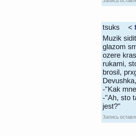
Запись оставле
tsuks <
Muzik sidi
glazom smo
ozere kra
rukami, st
brosil, pr
Devushka, 
-"Kak mne 
-"Ah, sto 
jest?"
Запись оставле