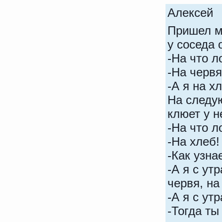
Алексе
Пришел м
у соседа 
-На что 
-На черв
-А я на х
На следу
клюет у н
-На что 
-На хлеб
-Как узна
-А я с ут
червя, на
-А я с ут
-Тогда т