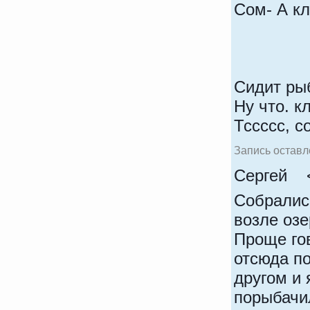
Сом- А к
Сидит ры
Ну что. 
Тссссс, со
Запись оставл
Сергей
Собрались
возле озе
Проще го
отсюда по
другом и 
порыбачил