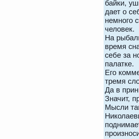
байки, уш
дает о се
немного 
человек.
На рыбалк
время сн
себе за н
палатке.
Его комм
тремя сло
Да в прин
Значит, п
Мысли та
Николаеви
поднимает
произноси