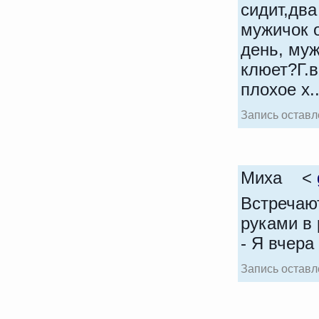
сидит,дв
мужичок 
день, муж
клюет?Г.
плохое х.
Запись оставле
Миха <
Встречают
руками в
- Я вчера
Запись оставле