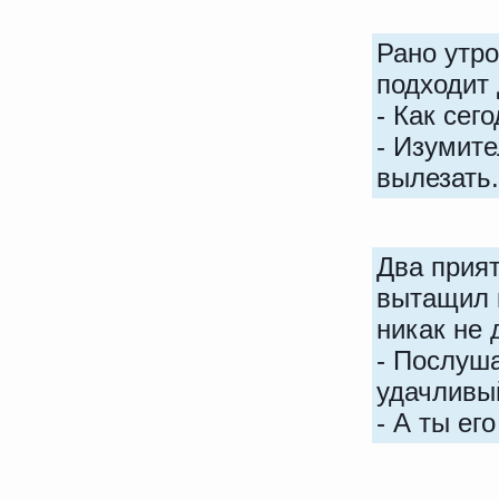
Рано утро
подходит
- Как сег
- Изумите
вылезать.
Два прия
вытащил к
никак не 
- Послуша
удачливы
- А ты его