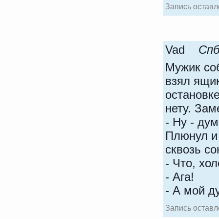
Запись оставл
Vad
Спб,
Мужик соб
взял ящик
остановке
нету. Зам
- Ну - ду
Плюнул и
сквозь со
- Что, хо
- Ага!
- А мой д
Запись оставле