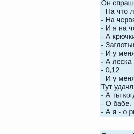
Он спраш
- На что
- На черв
- И я на 
- А крючк
- Заглот
- И у мен
- А леска
- 0,12
- И у мен
Тут удачл
- А ты к
- О бабе.
- А я - о 