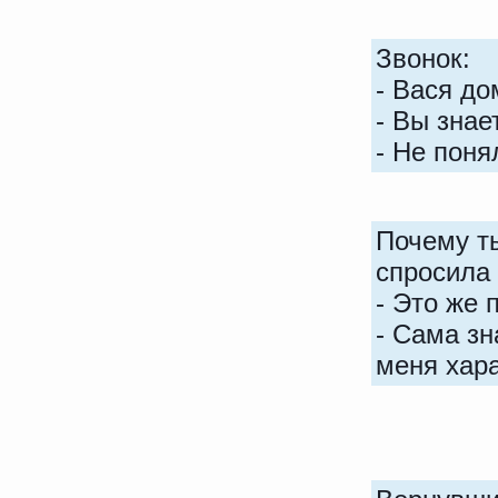
Звонок:
- Вася д
- Вы знае
- Не поня
Почему ты
спросила
- Это же 
- Сама зн
меня хар