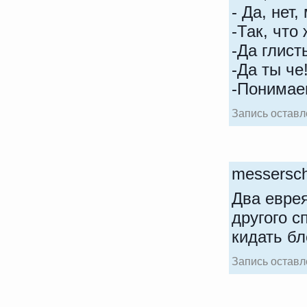
- Да, нет
-Так, что
-Да глист
-Да ты че
-Понимае
Запись оставле
messersc
Два еврея
другого с
кидать бл
Запись оставле