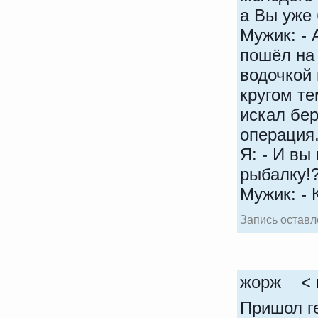
а Вы уже 
Мужик: - 
пошёл на
водочкой 
кругом те
искал бер
операция.
Я: - И вы
рыбалку!
Мужик: - 
Запись оставле
жорж <
Пришол г