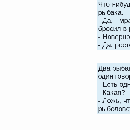
Что-нибуд
рыбака.
- Да, - м
бросил в 
- Наверно
- Да, рос
Два рыбак
один гово
- Есть од
- Какая?
- Ложь, ч
рыболовс