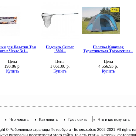
Что ловить
Как ловить
Где ловить
Что и где покупать
ght © Рыболовные страницы Петербурга - fishers.spb.ru 2002-2021. All rights re
будут интересны посетителям этого сайта, то есть статьи, истории, фотореп