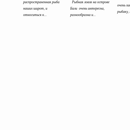
распространенная рыба
Рыбная ловля на острове
очень х
наших широт, и
Бали очень интересна,
рыбаку, 
относиться к...
разнообразна и...