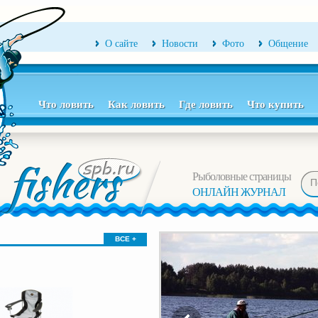
О сайте
Новости
Фото
Общение
Что ловить
Как ловить
Где ловить
Что купить
Рыболовные страницы
ОНЛАЙН ЖУРНАЛ
ВСЕ +