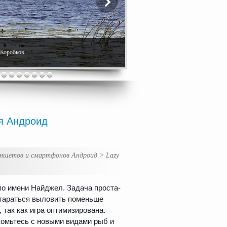
. Коробков
ля Андроид
аншетов и смартфонов Андроид
>
Lazy
о имени Найджел. Задача проста-
стараться выловить поменьше
так как игра оптимизирована.
комьтесь с новыми видами рыб и