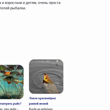
а и взрослым и детям, очень проста
ителей рыбалки.
Ловля краснопёрки
ехитрить рыбу?
ранней весной
те, что рыба –
Когда на водоёмах