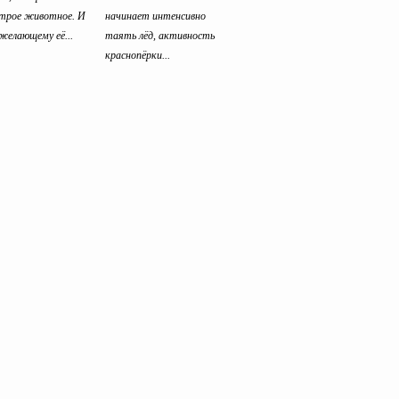
итрое животное. И
начинает интенсивно
желающему её...
таять лёд, активность
краснопёрки...