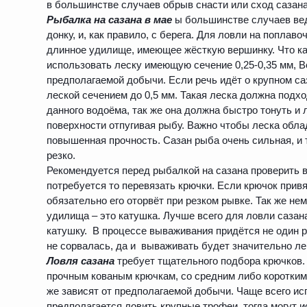
в большинстве случаев обрыв снасти или сход сазана
Рыбалка на сазана в мае
ы большинстве случаев вед
донку, и, как правило, с берега. Для ловли на поплав
длинное удилище, имеющее жёсткую вершинку. Что ка
использовать леску имеющую сечение 0,25-0,35 мм, Вс
предполагаемой добычи. Если речь идёт о крупном са
леской сечением до 0,5 мм. Такая леска должна подх
данного водоёма, так же она должна быстро тонуть и л
поверхности отпугивая рыбу. Важно чтобы леска обла
повышенная прочность. Сазан рыба очень сильная, и 
резко.
Рекомендуется перед рыбалкой на сазана проверить в
потребуется то перевязать крючки. Если крючок привя
обязательно его оторвёт при резком рывке. Так же н
удилища – это катушка. Лучше всего для ловли саза
катушку. В процессе вываживания придётся не один р
не сорвалась, да и вываживать будет значительно ле
Ловля сазана
требует тщательного подбора крючков.
прочным кованым крючкам, со средним либо коротким
же зависят от предполагаемой добычи. Чаще всего ис
предполагается ловить крупные трофеи, тогда могут 