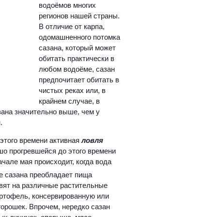
водоёмов многих
регионов нашей страны.
В отличие от карпа,
одомашненного потомка
сазана, который может
обитать практически в
любом водоёме, сазан
предпочитает обитать в
чистых реках или, в
крайнем случае, в
зана значительно выше, чем у
.
 этого времени активная
ловля
шо прогревшейся до этого времени
ачале мая происходит, когда вода
оне сазана преобладает пища
овят на различные растительные
картофель, консервированную или
горошек. Впрочем, нередко сазан