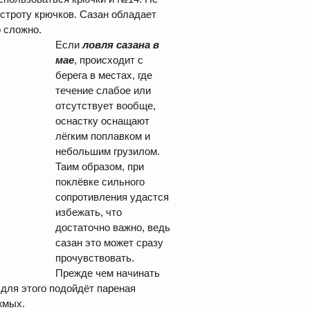
строту крючков. Сазан обладает
 сложно.
Если
ловля сазана в
мае
, происходит с
берега в местах, где
течение слабое или
отсутствует вообще,
оснастку оснащают
лёгким поплавком и
небольшим грузилом.
Таим образом, при
поклёвке сильного
сопротивления удастся
избежать, что
достаточно важно, ведь
сазан это может сразу
прочувствовать.
Прежде чем начинать
для этого подойдёт пареная
жмых.