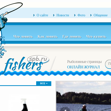
О сайте
Новости
Фото
Общение
Что ловить
Как ловить
Где ловить
Что купить
Рыболовные страницы
ОНЛАЙН ЖУРНАЛ
ВСЕ +