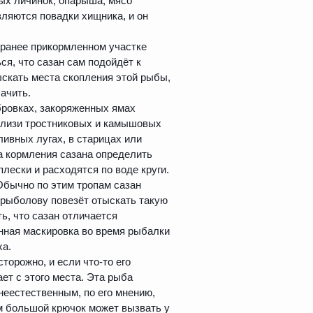
ных личинок, опарыша, мясо
вляются повадки хищника, и он
аранее прикормленном участке
ся, что сазан сам подойдёт к
ыскать места скопления этой рыбы,
ачить.
бровках, закоряженных ямах
вблизи тростниковых и камышовых
ливных лугах, в старицах или
та кормления сазана определить
плески и расходятся по воде круги.
Обычно по этим тропам сазан
 рыболову повезёт отыскать такую
ь, что сазан отличается
нная маскировка во время рыбалки
ха.
торожно, и если что-то его
ет с этого места. Эта рыба
неестественным, по его мнению,
м большой крючок может вызвать у