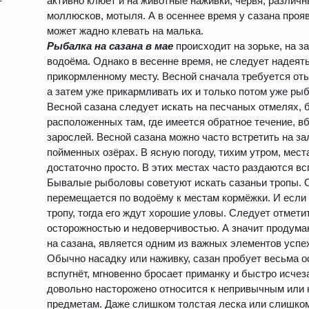
активно клюёт и на животные наживки, червя, различ
моллюсков, мотыля. А в осеннее время у сазана проя
может жадно клевать на малька.
Рыбалка на сазана в мае
происходит на зорьке, на з
водоёма. Однако в весенне время, не следует надеять
прикормленному месту. Весной сначала требуется от
а затем уже прикармливать их и только потом уже рыб
Весной сазана следует искать на песчаных отмелях, 
расположенных там, где имеется обратное течение, 
зарослей. Весной сазана можно часто встретить на за
пойменных озёрах. В ясную погоду, тихим утром, мес
достаточно просто. В этих местах часто раздаются вс
Бывалые рыболовы советуют искать сазаньи тропы. 
перемещается по водоёму к местам кормёжки. И если
тропу, тогда его ждут хорошие уловы. Следует отметит
осторожностью и недоверчивостью. А значит продума
на сазана, является одним из важных элементов успе
Обычно насадку или наживку, сазан пробует весьма ос
вспугнёт, мгновенно бросает приманку и быстро исчеза
довольно насторожено относится к непривычным или 
предметам. Даже слишком толстая леска или слишко