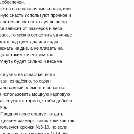
 обеспечен.
ётся на поплавочные снасти, или
очную снасть используют прочное и
сается оснастки то лучше всего
ё зависит от размеров и веса
зане, то можно оснастить удилище
одить под цвет дна или воды
ежать на дне, а не плавать на
дала таким качеством как
тянуть будет сильно и весьма
се узлы на оснастке, если
зан ненадёжно, то сазан
емаловажный элемент в оснастке
на использовать мощную карповую
аз спускать тормоз, чтобы добыча
гче.
 Предпочтение следует отдать
 цевьём размеры таких крючков так
пользуют крючки №6-10, но если
использоваться крючки и №14. Не