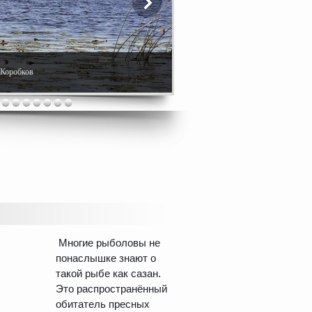
у
. Коробков
ий день на работе
Многие рыболовы не
понаслышке знают о
такой рыбе как сазан.
Это распространённый
обитатель пресных