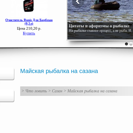
Цитаты и афоризмы о рыбалке
Цитаты и афоризмы про рыбалк
На рыбалке главное процесс, а не рыба. И
Плохой день на рыбалке лучше, чем хорош
Майская рыбалка на сазана
>
Что ловить
>
Сазан
>
Майская рыбалка на сазана