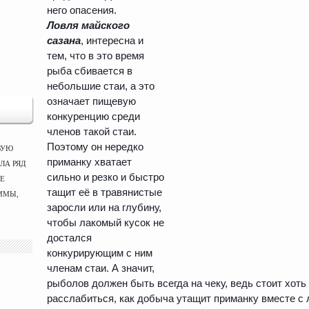
него опасения.
Ловля майского
сазана
, интересна и
тем, что в это время
рыба сбивается в
небольшие стаи, а это
означает пищевую
конкуренцию среди
членов такой стаи.
Поэтому он нередко
ВУЮ
приманку хватает
ЛА РЯД
сильно и резко и быстро
ЫЕ
тащит её в травянистые
ММЫ,
заросли или на глубину,
чтобы лакомый кусок не
достался
конкурирующим с ним
членам стаи. А значит,
рыболов должен быть всегда на чеку, ведь стоит хоть
расслабиться, как добыча утащит приманку вместе с 