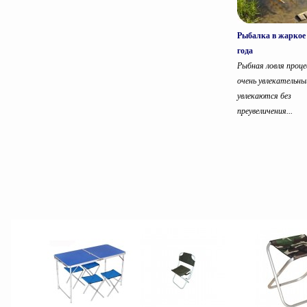
Рыбалка в жаркое
года
Рыбная ловля проце
очень увлекательны
увлекаются без
преувеличения...