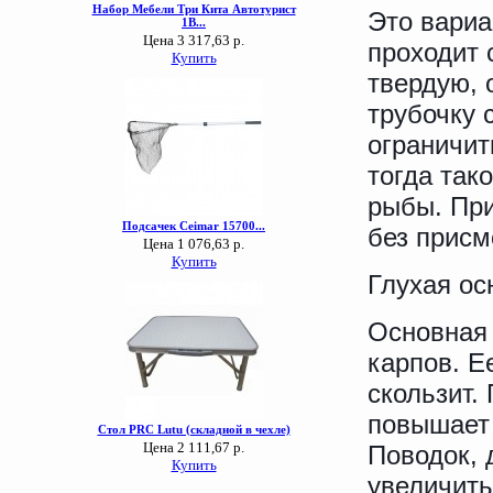
Это вариа
проходит 
твердую, 
трубочку 
ограничит
тогда так
рыбы. При
без присм
Глухая ос
Основная 
карпов. Е
скользит.
повышает 
Поводок, 
увеличить