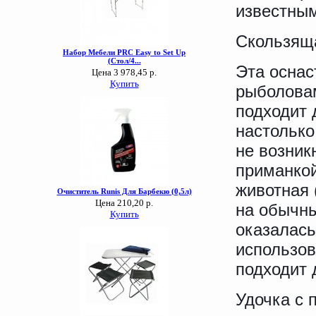
известным
Скользящ
Эта оснас
рыболовам
подходит 
настолько
не возник
приманкой
животная 
на обычны
оказалась
использов
подходит 
Удочка с 