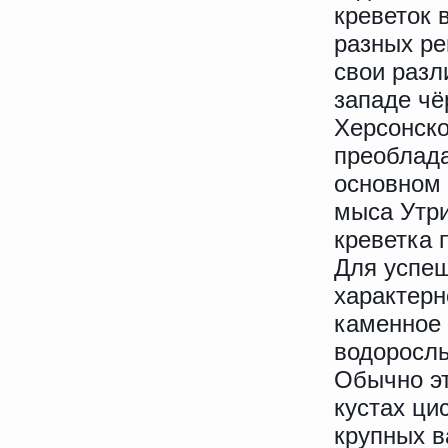
креветок 
разных ре
свои разл
западе чё
Херсонско
преоблада
основном
мыса Утри
креветка 
Для успеш
характерн
каменное 
водоросль
Обычно эт
кустах ци
крупных в