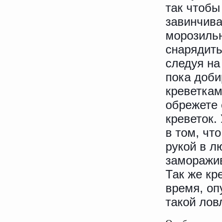
так чтобы
завинчив
морозиль
снарядить
следуя на
пока доби
креветкам
обрежете 
креветок.
в том, чт
рукой в л
заморажив
Так же кр
время, оп
такой лов