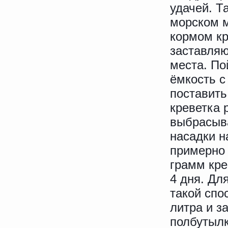
удачей. Т
морском м
кормом кр
заставляю
места. По
ёмкость с
поставить
креветка 
выбрасыва
насадки н
примерно 
грамм кре
4 дня. Дл
такой спо
литра и з
полбутылк