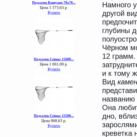
Намного у
другой ви
предпочит
глубины д
полуостро
Чёрном мо
12 грамм
затруднит
и к тому 
Вид
каме
представи
названию 
Она любит
дно, вбли
зарослями
креветка 