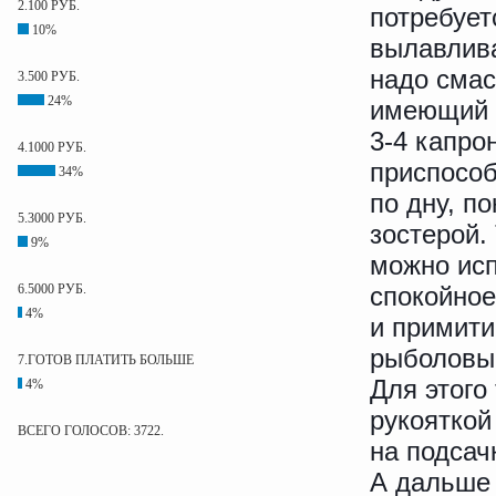
2.100 РУБ.
потребует
10%
вылавлива
надо смас
3.500 РУБ.
24%
имеющий 
3-4 капро
4.1000 РУБ.
приспособ
34%
по дну, п
5.3000 РУБ.
зостерой.
9%
можно исп
6.5000 РУБ.
спокойное
4%
и примити
рыболовы
7.ГОТОВ ПЛАТИТЬ БОЛЬШЕ
Для этого
4%
рукояткой
ВСЕГО ГОЛОСОВ: 3722.
на подсач
А дальше 