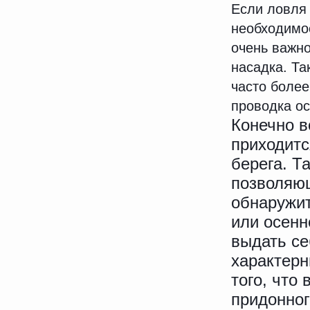
Если ловля 
необходимос
очень важн
насадка. Та
часто более
проводка ос
Конечно в
приходитс
берега. Т
позволяющ
обнаружит
или осенн
выдать с
характерн
того, что
придонног