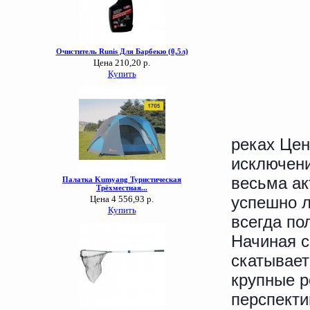
реках Цен
исключени
весьма ак
успешно л
всегда по
Начиная с
скатывает
крупные р
перспекти