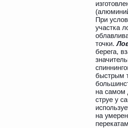
изготовле
(алюминий
При услов
участка л
облавлива
точки.
Ло
берега, в
значитель
спиннинго
быстрым т
большинст
на самом 
струе у с
используе
на умерен
перекатам