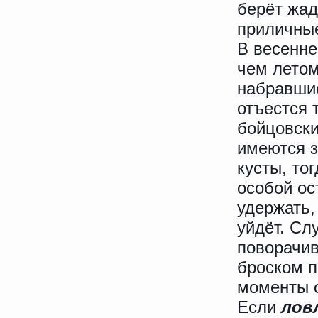
берёт жад
приличны
В весенне
чем летом
набравшис
отъестся 
бойцовски
имеются з
кусты, то
особой ос
удержать,
уйдёт. Сл
поворачив
броском п
моменты о
Если
лов