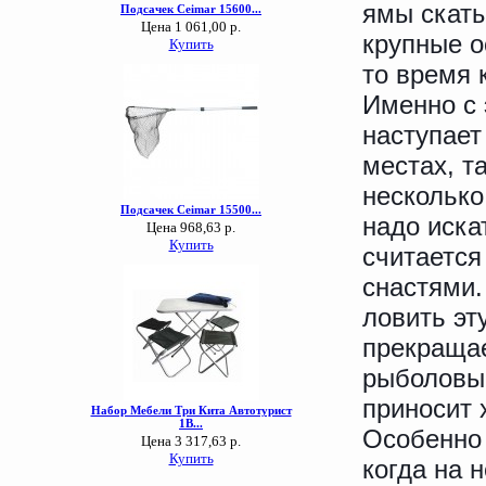
ямы скаты
крупные о
то время 
Именно с 
наступает
местах, т
несколько
надо иска
считаетс
снастями.
ловить эт
прекращае
рыболовы 
приносит 
Особенно 
когда на 