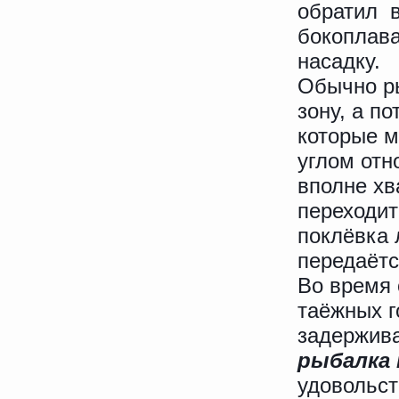
обратил в
бокоплава
насадку.
Обычно р
зону, а п
которые м
углом отн
вполне хв
переходит
поклёвка 
передаётс
Во время 
таёжных г
задержива
рыбалка
удовольст