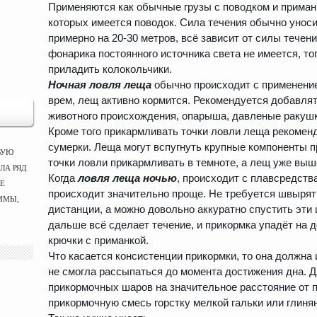
Применяются как обычные грузы с поводком и приман
которых имеется поводок. Сила течения обычно уноси
примерно на 20-30 метров, всё зависит от силы течен
фонарика постоянного источника света не имеется, то
приладить колокольчики.
Ночная ловля леща
обычно происходит с применением
врем, лещ активно кормится. Рекомендуется добавля
животного происхождения, опарыша, давленые ракушки
Кроме того прикармливать точки ловли леща рекоменд
сумерки. Леща могут вспугнуть крупные компоненты п
ВУЮ
точки ловли прикармливать в темноте, а лещ уже выш
ЛА РЯД
Когда
ловля леща ночью
, происходит с плавсредств
ЫЕ
происходит значительно проще. Не требуется швырят
ММЫ,
дистанции, а можно довольно аккуратно спустить эти 
дальше всё сделает течение, и прикормка упадёт на д
крючки с приманкой.
Что касается консистенции прикормки, то она должна
не смогла рассыпаться до момента достижения дна. 
прикормочных шаров на значительное расстояние от 
прикормочную смесь горстку мелкой гальки или глинян