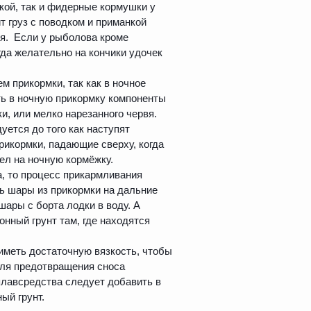
кой, так и фидерные кормушки у
т груз с поводком и приманкой
ия. Если у рыболова кроме
гда желательно на кончики удочек
 прикормки, так как в ночное
ть в ночную прикормку компоненты
, или мелко нарезанного червя.
уется до того как наступят
рикормки, падающие сверху, когда
ел на ночную кормёжку.
а, то процесс прикармливания
ь шары из прикормки на дальние
шары с борта лодки в воду. А
онный грунт там, где находятся
 иметь достаточную вязкость, чтобы
Для предотвращения сноса
плавсредства следует добавить в
ый грунт.