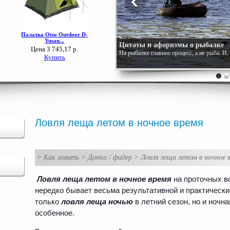
Цитаты и афоризмы о рыбалке
На рыбалке главное процесс, а не рыба. И
Ловля леща летом в ночное время
>
Как ловить
>
Донка / фидер
>
Ловля леща летом в ночное 
Ловля леща летом в ночное время
на проточных в
нередко бывает весьма результативной и практически 
только
ловля леща ночью
в летний сезон, но и ночн
особенное.