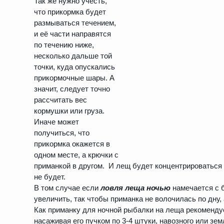
Так же нужно учесть,
что прикормка будет
размываться течением,
и её части направятся
по течению ниже,
несколько дальше той
точки, куда опускались
прикормочные шары. А
значит, следует точно
рассчитать вес
кормушки или груза.
Иначе может
получиться, что
прикормка окажется в
одном месте, а крючки с
приманкой в другом. И лещ будет концентрироваться 
не будет.
В том случае если
ловля леща ночью
намечается с б
увеличить, так чтобы приманка не волочилась по дну,
Как приманку для ночной рыбалки на леща рекоменду
насаживая его пучком по 3-4 штуки, навозного или зем