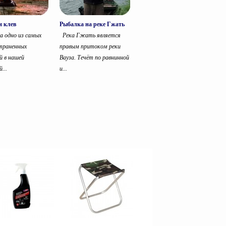
и клев
Рыбалка на реке Гжать
 одно из самых
Река Гжать является
траненных
правым притоком реки
й в нашей
Вауза. Течёт по равнинной
...
и...