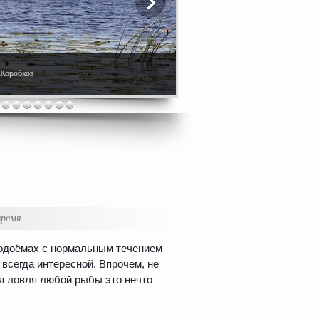
. Коробков
время
одоёмах с нормальным течением
всегда интересной. Впрочем, не
ая ловля любой рыбы это нечто