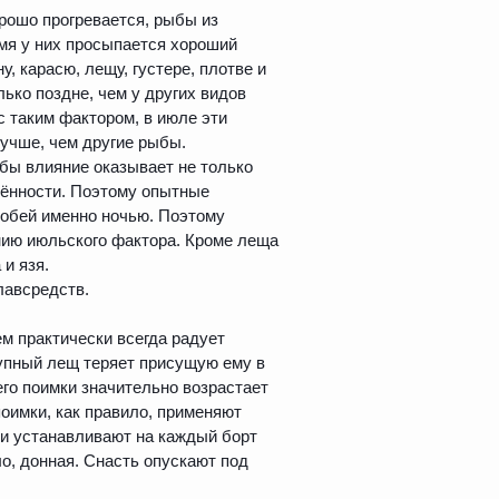
рошо прогревается, рыбы из
емя у них просыпается хороший
у, карасю, лещу, густере, плотве и
ько поздне, чем у других видов
с таким фактором, в июле эти
учше, чем другие рыбы.
ыбы влияние оказывает не только
щённости. Поэтому опытные
обей именно ночью. Поэтому
нию июльского фактора. Кроме леща
 и язя.
лавсредств.
ем практически всегда радует
рупный лещ теряет присущую ему в
его поимки значительно возрастает
поимки, как правило, применяют
и устанавливают на каждый борт
ло, донная. Снасть опускают под