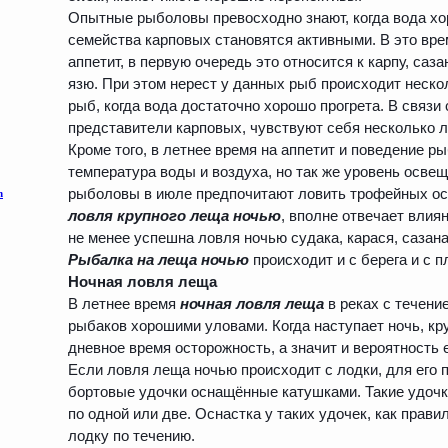
Опытные рыболовы превосходно знают, когда вода хо
семейства карповых становятся активными. В это вр
аппетит, в первую очередь это относится к карпу, сазан
язю. При этом нерест у данных рыб происходит нескол
рыб, когда вода достаточно хорошо прогрета. В связи 
представители карповых, чувствуют себя несколько л
Кроме того, в летнее время на аппетит и поведение р
температура воды и воздуха, но так же уровень осве
рыболовы в июле предпочитают ловить трофейных ос
ловля
крупного леща ночью
, вполне отвечает влия
не менее успешна ловля ночью судака, карася, сазана
Рыбалка на леща ночью
происходит и с берега и с п
Ночная ловля леща
В летнее время
ночная ловля леща
в реках с течени
рыбаков хорошими уловами. Когда наступает ночь, к
дневное время осторожность, а значит и вероятность 
Если ловля леща ночью происходит с лодки, для его 
бортовые удочки оснащённые катушками. Такие удочк
по одной или две. Оснастка у таких удочек, как прави
лодку по течению.