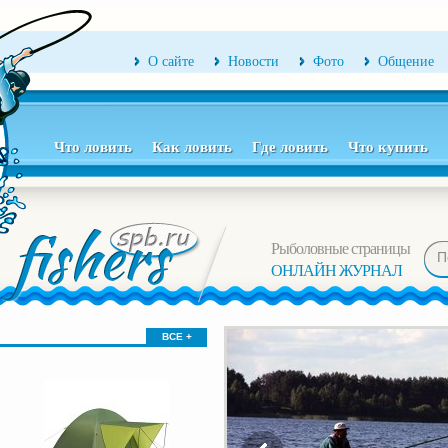
О сайте
Новости
Фото
Общение
Что ловить
Как ловить
Где ловить
Что купить
Рыболовные страницы
ОНЛАЙН ЖУРНАЛ
ВСЕ +