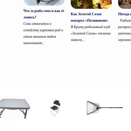
Что за рыба сопа и как её
Как Золотой Сазан
Погода 
ловить?
покорил «Поливаново»
Рыбалка
Сопа относится к
В Крыму рыболовный клуб
распрос
семейству карповых рыб и
«Золотой Сазан» отлично
увлечени
своим внешним видом
знаком,...
огромной
напоминает...