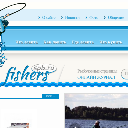
О сайте
Новости
Фото
Общение
Что ловить
Как ловить
Где ловить
Что купить
Рыболовные страницы
ОНЛАЙН ЖУРНАЛ
ВСЕ +