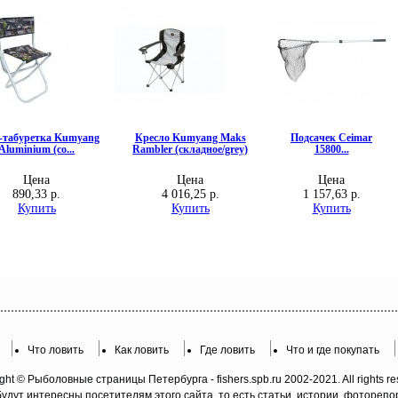
Что ловить
Как ловить
Где ловить
Что и где покупать
ght © Рыболовные страницы Петербурга - fishers.spb.ru 2002-2021. All rights re
будут интересны посетителям этого сайта, то есть статьи, истории, фотореп