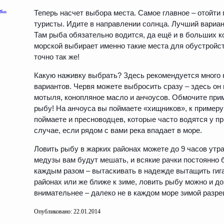
Теперь насчет выбора места. Самое главное – отойти 
туристы. Идите в направлении солнца. Лучший вариант
Там рыба обязательно водится, да ещё и в больших ко
морской выбирает именно такие места для обустройст
точно так же!
Какую наживку выбрать? Здесь рекомендуется много 
вариантов. Червя можете выбросить сразу – здесь он
мотыля, конопляное масло и анчоусов. Обмочите прим
рыбу! На анчоуса вы поймаете «хищников», к примеру 
поймаете и пресноводцев, которые часто водятся у п
случае, если рядом с вами река впадает в море.
Ловить рыбу в жарких районах можете до 9 часов утра
медузы вам будут мешать, и всякие рачки постоянно б
каждым разом – вытаскивать в надежде вытащить гиг
районах или же ближе к зиме, ловить рыбу можно и до
внимательнее – далеко не в каждом море зимой разр
Опубликовано: 22.01.2014