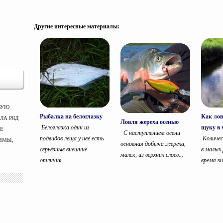
Другие интересные материалы:
ВУЮ
Рыбалка на белоглазку
Как ло
ЛА РЯД
Ловля жереха осенью
Белоглазка один из
щуку в 
ЫЕ
С наступлением осени
подвидов леща у неё есть
Количес
ММЫ,
основная добыча жереха,
серьёзные внешние
в малых
малек, из верхних слоев...
отличия...
время зн