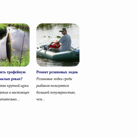
вить трофейную
Ремонт резиновых лодок
малых реках?
Резиновые лодки среди
тво крупной щуки
рыбаков пользуются
 реках в настоящее
большей популярностью,
ачительно...
чем...