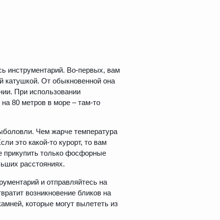
сь инструментарий. Во-первых, вам
й катушкой. От обыкновенной она
ании. При использовании
на 80 метров в море – там-то
ыболовли. Чем жарче температура
ли это какой-то курорт, то вам
е прикупить только фосфорные
льших расстояниях.
трументарий и отправляйтесь на
твратит возникновение бликов на
камней, которые могут вылететь из