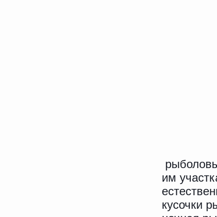
рыболовы
им участк
естествен
кусочки р