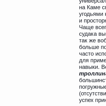
универсал
на Каме с
угодьями 
и простор
Чаще всег
судака вы
так же во
больше по
часто исп
для прим
навыки. В
троллинг
большинст
погружные
(отсутств
успех при