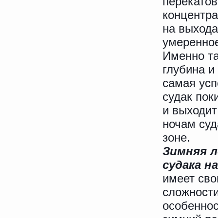
перекатов
концентра
на выхода
умеренно
Именно та
глубина и
самая ус
судак пок
и выходит
ночам суд
зоне.
Зимняя 
судака н
имеет сво
сложности
особеннос