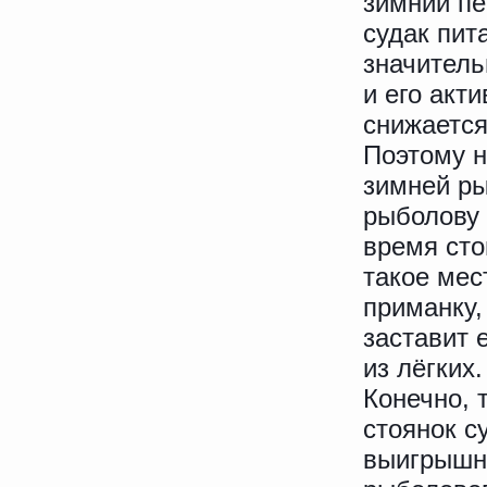
зимний п
судак пит
значитель
и его акт
снижается
Поэтому 
зимней ры
рыболову 
время сто
такое мес
приманку,
заставит 
из лёгких.
Конечно, 
стоянок с
выигрышно