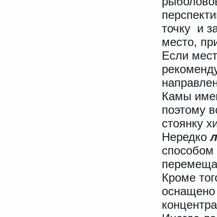
рыболовов
перспекти
точку и з
место, пр
Если мест
рекоменду
направлен
Камы имею
поэтому в
стоянку х
Нередко
л
способом 
перемещал
Кроме тог
оснащено 
концентра