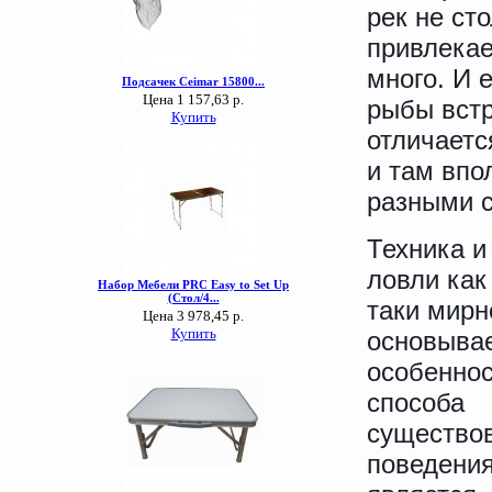
рек не ст
привлекае
много. И 
рыбы встр
отличаетс
и там впо
разными с
Техника и
ловли как
таки мир
основывае
особеннос
способа
существо
поведения