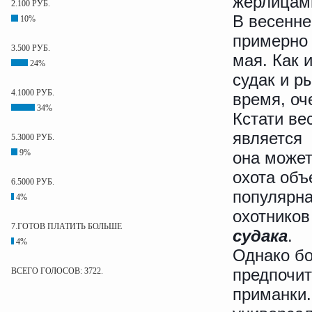
жерлицам
2.100 РУБ.
В весенне
10%
примерно 
3.500 РУБ.
мая. Как 
24%
судак и р
4.1000 РУБ.
время, оч
34%
Кстати ве
является 
5.3000 РУБ.
9%
она может
охота объ
6.5000 РУБ.
популярна
4%
охотников
7.ГОТОВ ПЛАТИТЬ БОЛЬШЕ
судака
.
4%
Однако б
предпочит
ВСЕГО ГОЛОСОВ: 3722.
приманки.