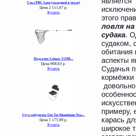
является
исключен
этого пра
ловля на
судака
. 
судаком, 
обитания 
аспекты я
Судачья п
кормёжки 
довольно 
особеннос
искусстве
примеру, 
карась дл
широкое т