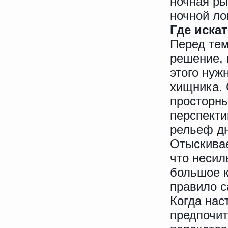
ночная ры
ночной ло
Где искат
Перед тем
решение, 
этого нуж
хищника. 
просторны
перспекти
рельеф дн
Отыскивае
что несил
большое к
правило 
Когда нас
предпочит