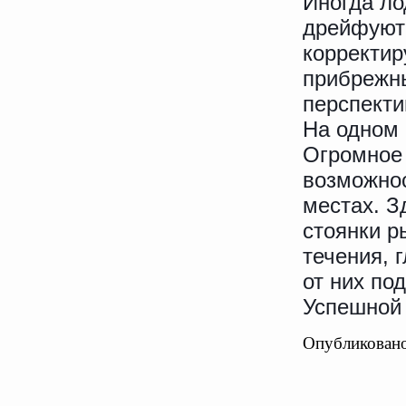
Иногда ло
дрейфуют 
корректир
прибрежны
перспекти
На одном 
Огромное 
возможнос
местах. З
стоянки р
течения, 
от них по
Успешной 
Опубликовано