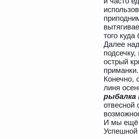
и часто е
использов
приподним
вытягивае
того куда
Далее над
подсечку,
острый кр
приманк
Конечно, 
линя осен
рыбалка 
отвесной 
возможнос
И мы ещё 
Успешной