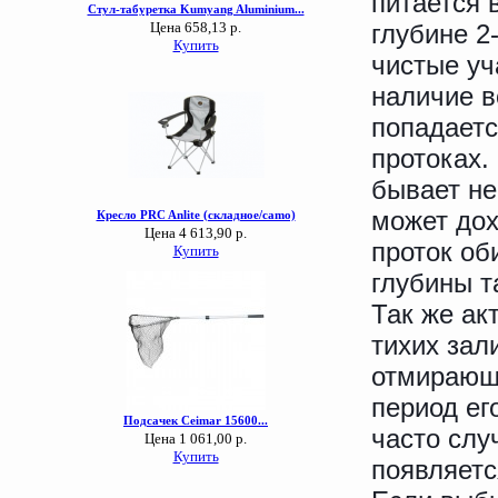
питается 
глубине 2
чистые уч
наличие в
попадаетс
протоках.
бывает не
может дох
проток об
глубины т
Так же ак
тихих зал
отмирающ
период ег
часто слу
появляетс