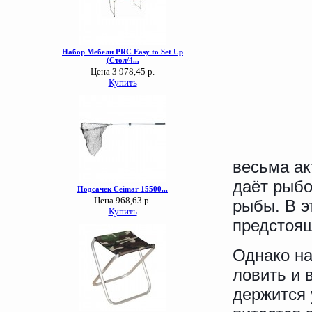
весьма ак
даёт рыбо
рыбы. В э
предстоящ
Однако на
ловить и 
держится 