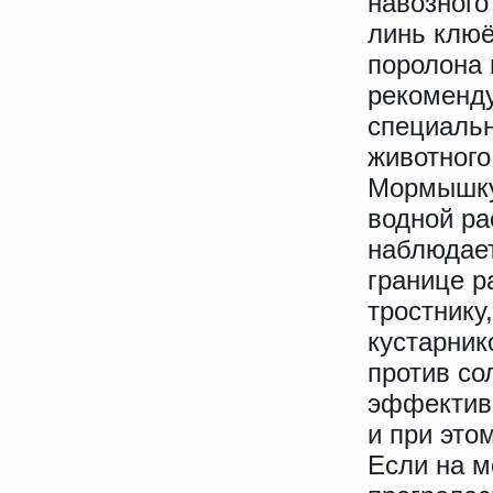
навозного
линь клюё
поролона 
рекоменду
специаль
животного
Мормышку
водной ра
наблюдает
границе р
тростнику
кустарник
против со
эффективн
и при это
Если на м