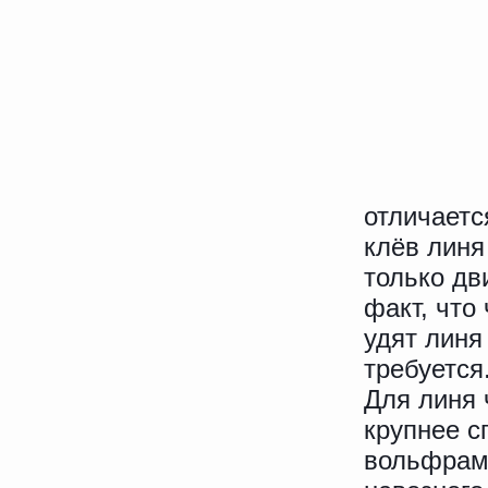
отличаетс
клёв линя
только д
факт, что
удят линя
требуется
Для линя 
крупнее с
вольфрама