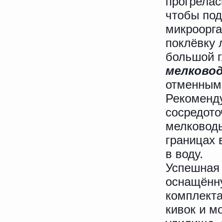
прогрелас
чтобы по
микроорга
поклёвку 
большой 
мелково
отменным
Рекоменду
сосредото
мелководь
границах 
в воду.
Успешна
оснащённу
комплекта
кивок и м