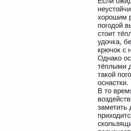
Если ожид
неустойчи
хорошим р
погодой в
стоит тёп
удочка, б
крючок с 
Однако ос
тёплыми д
такой пог
оснастки.
В то врем
воздейств
заметить 
приходитс
скользящи