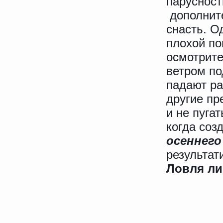
парусност
дополнит
снасть. О
плохой по
осмотрите
ветром по
падают ра
другие пр
и не пуга
когда соз
осеннего
результат
Ловля ли