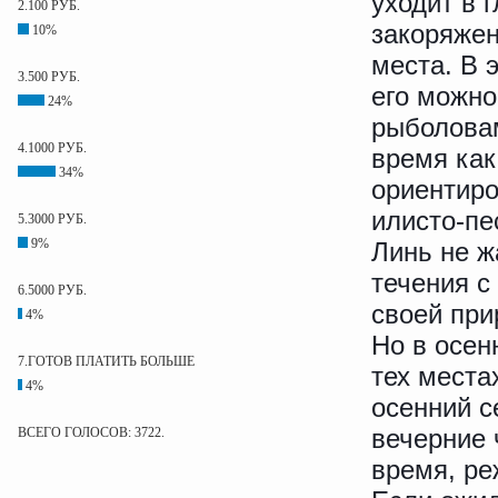
уходит в 
2.100 РУБ.
закоряже
10%
места. В 
3.500 РУБ.
его можно
24%
рыболовам
4.1000 РУБ.
время как
34%
ориентиро
илисто-пе
5.3000 РУБ.
9%
Линь не ж
течения с
6.5000 РУБ.
своей при
4%
Но в осен
7.ГОТОВ ПЛАТИТЬ БОЛЬШЕ
тех места
4%
осенний с
вечерние 
ВСЕГО ГОЛОСОВ: 3722.
время, ре