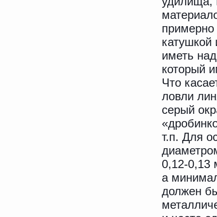
удилища, 
материало
примерно 
катушкой 
иметь над
который и
Что касае
ловли ли
серый окр
«дробинко
т.п. Для 
диаметром
0,12-0,13
а минимал
должен бы
металличе