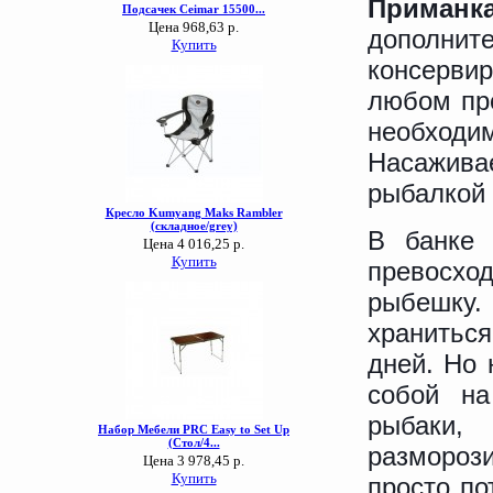
Приманк
дополни
консерви
любом про
необход
Насажив
рыбалкой 
В банке 
превосхо
рыбешку.
храниться
дней. Но 
собой на
рыбаки,
разморози
просто по