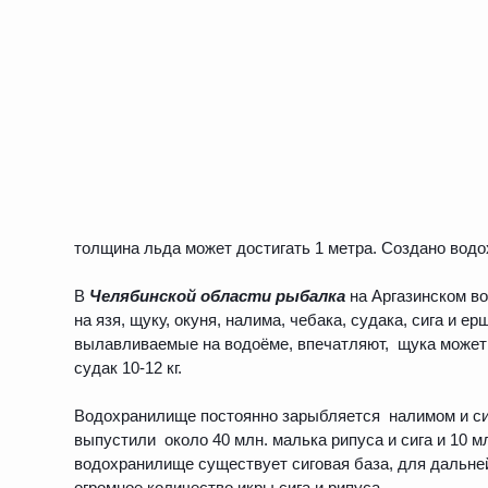
толщина льда может достигать 1 метра. Создано водох
В
Челябинской области рыбалка
на Аргазинском в
на язя, щуку, окуня, налима, чебака, судака, сига и
вылавливаемые на водоёме, впечатляют, щука может до
судак 10-12 кг.
Водохранилище постоянно зарыбляется налимом и сиго
выпустили около 40 млн. малька рипуса и сига и 10 м
водохранилище существует сиговая база, для дальн
огромное количество икры сига и рипуса.