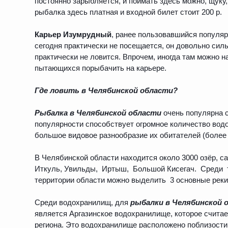
постоянно зарыбляется, и поймать здесь можно, щуку, 
рыбалка здесь платная и входной билет стоит 200 р.
Карьер Изумрудный
, ранее пользовавшийся популя
сегодня практически не посещается, он довольно силь
практически не ловится. Впрочем, иногда там можно 
пытающихся порыбачить на карьере.
Где ловить в Челябинской области?
Рыбалка в Челябинской области
очень популярна с
популярности способствует огромное количество вод
большое видовое разнообразие их обитателей (более 
В Челябинской области находится около 3000 озёр, 
Иткуль, Увильды, Иртыш, Большой Кисегач. Среди т
территории области можно выделить 3 основные реки
Среди водохранилищ, для
рыбалки в Челябинской 
является Аргазинское водохранилище, которое счит
региона. Это водохранилище расположено поблизости 