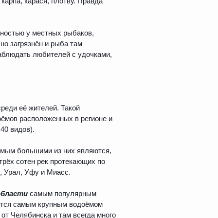
карпа, карася, плотву. Правда
рностью у местных рыбаков,
но загрязнён и рыба там
наблюдать любителей с удочками,
реди её жителей. Такой
оёмов расположенных в регионе и
40 видов).
самым большими из них являются,
рёх сотен рек протекающих по
, Урал, Уфу и Миасс.
области
самым популярным
ается самым крупным водоёмом
от Челябинска и там всегда много