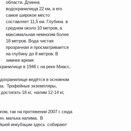
области. Длинна
водохранилища 22 км, а его
самое широкое место
составляет 11,5 км. Глубина в
среднем около 10 метров, а
максимальная немногим более
18 метров. Вода чистая
прозрачная и просматривается
на глубину до 8 метров. В
зимнее время
ранилище в 1946 г. на реке Миасс.
одохранилище ведётся в основном
 ерша. Трофейные экземпляры,
стигать 18 кг, налим 12-14 кг,
м, так на протяжении 2007 г. сюда
лн. малька налима. В
ейшей инкубации здесь собирают