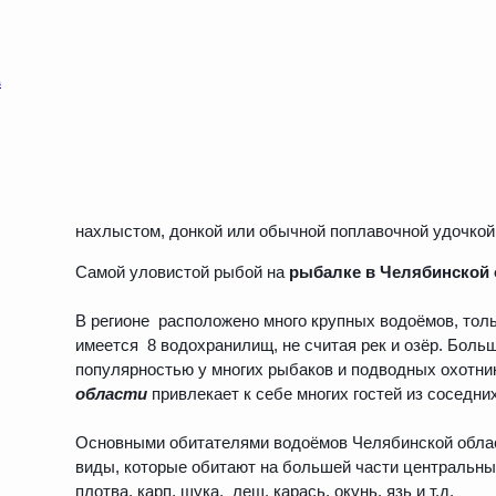
нахлыстом, донкой или обычной поплавочной удочкой
Самой уловистой рыбой на
рыбалке в Челябинской 
В регионе расположено много крупных водоёмов, толь
имеется 8 водохранилищ, не считая рек и озёр. Бол
популярностью у многих рыбаков и подводных охотни
области
привлекает к себе многих гостей из соседних
Основными обитателями водоёмов Челябинской облас
виды, которые обитают на большей части центральных
плотва, карп, щука, лещ, карась, окунь, язь и т.д.