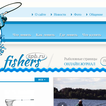
О сайте
Новости
Фото
Общение
Что ловить
Как ловить
Где ловить
Что купить
Рыболовные страницы
ОНЛАЙН ЖУРНАЛ
ВСЕ +