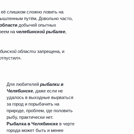
 её слишком сложно ловить на
мышленным путём. Довольно часто,
области
добычей опытных
феем на
челябинской рыбалке
,
ябинской области
запрещена, и
отпустил».
Для любителей
рыбалки в
Челябинске
, даже если не
удалось в выходные вырваться
за город и порыбачить на
природе, проблем, где половить
рыбу, практически нет.
Рыбалка в Челябинске
в черте
города может быть и менее