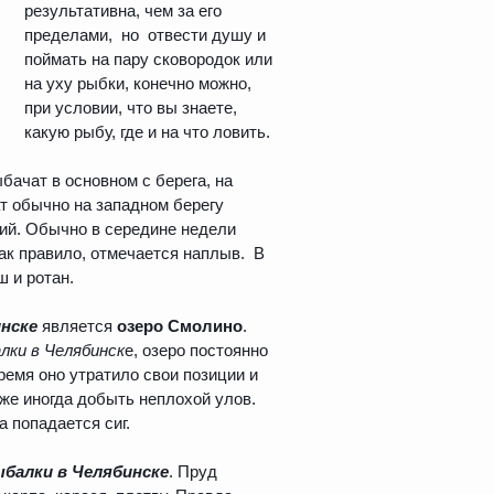
результативна, чем за его
пределами, но отвести душу и
поймать на пару сковородок или
на уху рыбки, конечно можно,
при условии, что вы знаете,
какую рыбу, где и на что ловить.
бачат в основном с берега, на
т обычно на западном берегу
гий. Обычно в середине недели
ак правило, отмечается наплыв. В
ш и ротан.
нске
является
озеро
Смолино
.
лки в
Челябинск
е, озеро постоянно
емя оно утратило свои позиции и
аже иногда добыть неплохой улов.
а попадается сиг.
балки в Челябинске
. Пруд