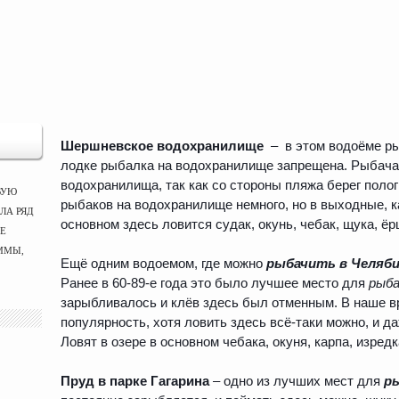
Шершневское водохранилище
– в этом водоёме ры
лодке рыбалка на водохранилище запрещена. Рыбача
водохранилища, так как со стороны пляжа берег поло
ВУЮ
рыбаков на водохранилище немного, но в выходные, к
ЛА РЯД
основном здесь ловится судак, окунь, чебак, щука, ёр
ЫЕ
ММЫ,
Ещё одним водоемом, где можно
рыбачить в Челяби
Ранее в 60-89-е года это было лучшее место для
рыба
зарыбливалось и клёв здесь был отменным. В наше вр
популярность, хотя ловить здесь всё-таки можно, и д
Ловят в озере в основном чебака, окуня, карпа, изредк
Пруд в парке Гагарина
– одно из лучших мест для
ры