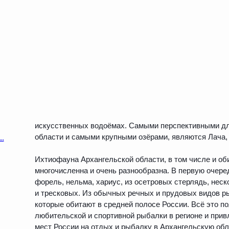
искусственных водоёмах. Самыми перспективными дл
области и самыми крупными озёрами, являются Лача, 
Ихтиофауна Архангельской области, в том числе и об
многочисленна и очень разнообразна. В первую очере
форель, нельма, хариус, из осетровых стерлядь, нес
и тресковых. Из обычных речных и прудовых видов р
которые обитают в средней полосе России. Всё это п
любительской и спортивной рыбалки в регионе и прив
мест России на отдых и рыбалку в Архангельскую обл