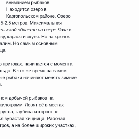
вниманием рыбаков.
Находится озеро в
Каргопольском районе. Озеро
1,5-2,5 метров. Максимальная
ельской области на озере Лача
в
ву, карася и окуня. Но на крючок
 налим. Но самым основным
ща.
го притоках, начинается с момента,
льда. В это же время на самом
ные рыбаки начинают менять зимние
.
вном добычей рыбаков на
 килограмм. Ловят её в местах
русла, глубина которого не
ся зубастая хищница. Рабочая
тров, а на более широких участках,