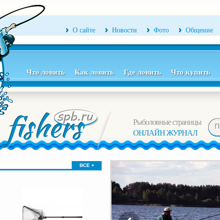
О сайте
Новости
Фото
Общение
Что ловить
Как ловить
Где ловить
Что купить
Рыболовные страницы
ОНЛАЙН ЖУРНАЛ
ВСЕ +