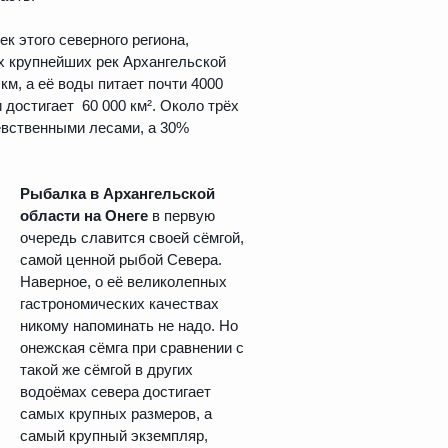
к этого северного региона,
х крупнейших рек Архангельской
км, а её воды питает почти 4000
 достигает 60 000 км². Около трёх
евственными лесами, а 30%
Рыбалка в Архангельской
области на Онеге
в первую
очередь славится своей сёмгой,
самой ценной рыбой Севера.
Наверное, о её великолепных
гастрономических качествах
никому напоминать не надо. Но
онежская сёмга при сравнении с
такой же сёмгой в других
водоёмах севера достигает
самых крупных размеров, а
самый крупный экземпляр,