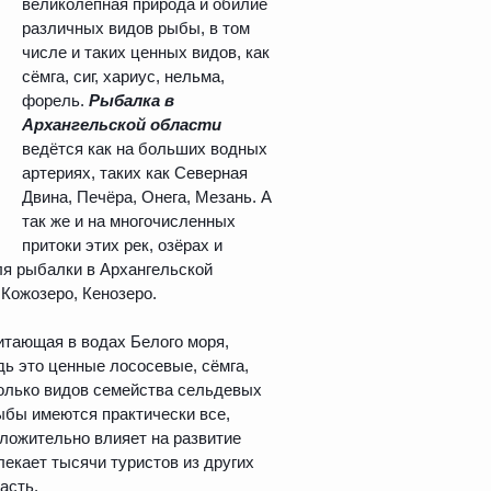
великолепная природа и обилие
различных видов рыбы, в том
числе и таких ценных видов, как
сёмга, сиг, хариус, нельма,
форель.
Рыбалка в
Архангельской
области
ведётся как на больших водных
артериях, таких как Северная
Двина, Печёра, Онега, Мезань. А
так же и на многочисленных
притоки этих рек, озёрах и
я рыбалки в Архангельской
Кожозеро, Кенозеро.
итающая в водах Белого моря,
дь это ценные лососевые, сёмга,
колько видов семейства сельдевых
ыбы имеются практически все,
оложительно влияет на развитие
лекает тысячи туристов из других
асть.