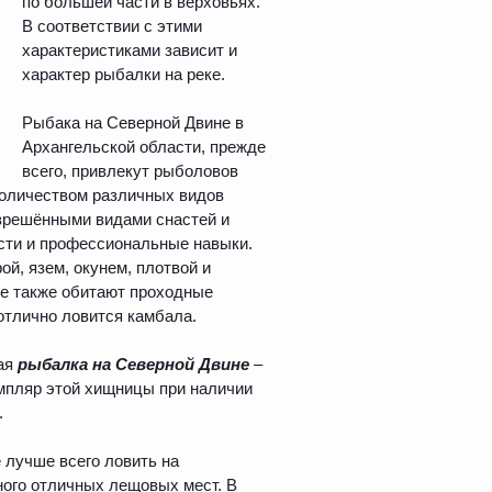
по большей части в верховьях.
В соответствии с этими
характеристиками зависит и
характер рыбалки на реке.
Рыбака на Северной Двине в
Архангельской области, прежде
всего, привлекут рыболовов
оличеством различных видов
зрешёнными видами снастей и
сти и профессиональные навыки.
ой, язем, окунем, плотвой и
не также обитают проходные
 отлично ловится камбала.
ная
рыбалка на Северной
Двине
–
мпляр этой хищницы при наличии
.
 лучше всего ловить на
ного отличных лещовых мест. В