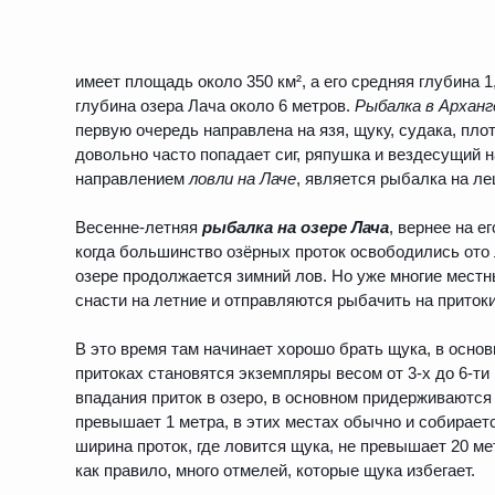
имеет площадь около 350 км², а его средняя глубина 
глубина озера Лача около 6 метров.
Рыбалка в Арханг
первую очередь направлена на язя, щуку, судака, плот
довольно часто попадает сиг, ряпушка и вездесущий
направлением
ловли на Лаче
, является рыбалка на ле
Весенне-летняя
рыбалка на озере Лача
, вернее на е
когда большинство озёрных проток освободились ото 
озере продолжается зимний лов. Но уже многие мест
снасти на летние и отправляются рыбачить на притоки
В это время там начинает хорошо брать щука, в осно
притоках становятся экземпляры весом от 3-х до 6-ти
впадания приток в озеро, в основном придерживаются 
превышает 1 метра, в этих местах обычно и собирает
ширина проток, где ловится щука, не превышает 20 ме
как правило, много отмелей, которые щука избегает.