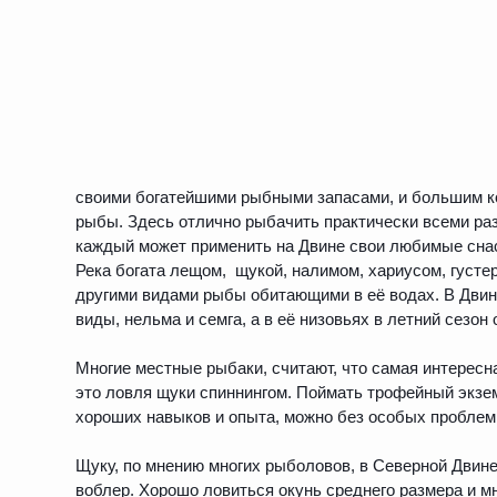
своими богатейшими рыбными запасами, и большим к
рыбы. Здесь отлично рыбачить практически всеми ра
каждый может применить на Двине свои любимые сна
Река богата лещом, щукой, налимом, хариусом, густер
другими видами рыбы обитающими в её водах. В Дви
виды, нельма и семга, а в её низовьях в летний сезон
Многие местные рыбаки, считают, что самая интерес
это ловля щуки спиннингом. Поймать трофейный экзе
хороших навыков и опыта, можно без особых проблем
Щуку, по мнению многих рыболовов, в Северной Двине
воблер. Хорошо ловиться окунь среднего размера и м