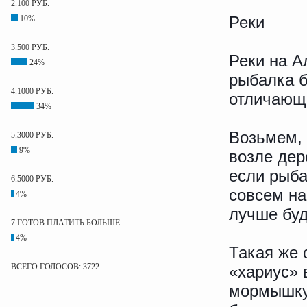
2.100 РУБ.
Реки
10%
3.500 РУБ.
Реки на А
24%
рыбалка б
4.1000 РУБ.
отличающ
34%
Возьмем, 
5.3000 РУБ.
9%
возле дер
если рыба
6.5000 РУБ.
совсем на
4%
лучше буд
7.ГОТОВ ПЛАТИТЬ БОЛЬШЕ
4%
Такая же 
ВСЕГО ГОЛОСОВ: 3722.
«хариус» 
мормышку,