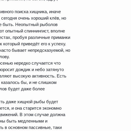
ивного поиска хищника, иначе
 сегодня очень хороший клёв, но
не быть. Неопытный рыболов
вот опытный спиннингист, вполне
местах, пробуя различные приманки
к который приведёт его к успеху.
 часто бывает непредсказуемой, но
лову.
осенью нередко случается что
моросит дождик и небо затянуто
вляют высокую активность. Есть
 казалось бы, и не слишком
улов будет даже более
ость даже хищной рыбы будет
тся, и она старится экономно
движений. В этом случае должна
лжны быть медленными и
ть в основном пассивные, таки