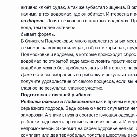
активно клюёт судак, а так же зубастая хищница. В о
налима, в тех водоемах, где он обитает. Интересна и
о
на форель
. Ловят её конечно в платных водоёмах. П
вода, тем более активной
бывает форель.
В ближнем Подмосковье много привлекательных мест,
её можно на водохранилищах, озёрах в карьерах, пру
Подмосковье и водоемы, в которые происходит сброс 
водоёмах по открытой воде можно ловить практически 
водоёмах можно без проблем узнать в Интернете на
Даже если вы выбрались на рыбалку и результат ока
получите удовольствие от самого процесса, если вы 
главное не результат, главное участие.
Подготовка к осенней рыбалке
Рыбалка осенью в Подмосковье
как в прочем и в др
серьёзного подхода. Ведь осенью часто случается неп
заморозки. А значит, нужна соответствующая одежда 
рыбалки надо иметь прочные сапоги из резины. И ве
непромокаемой. Экономит на своём здоровье нельзя,
комплект или два термобелья, толстые шерстяные нос