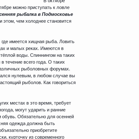
В октябре
ктябре можно приступать к ловле
сенняя рыбалка в Подмосковье
ри этом, чем холоднее становится
 где имеется хищная рыба. Ловить
дах и малых реках. Имеются в
тёплой воды. Спиннингом на таких
в течение всего года. О таких
 различных рыболовных форумах.
зался нулевым, в любом случае вы
настоящий рыболов. Как говориться
угих местах в это время, требует
огода, могут ударить и ранние
и обувь. Обязательно для осенней
рхняя одежда должна быть
 объязательно приобретите
ки, курточку из современного