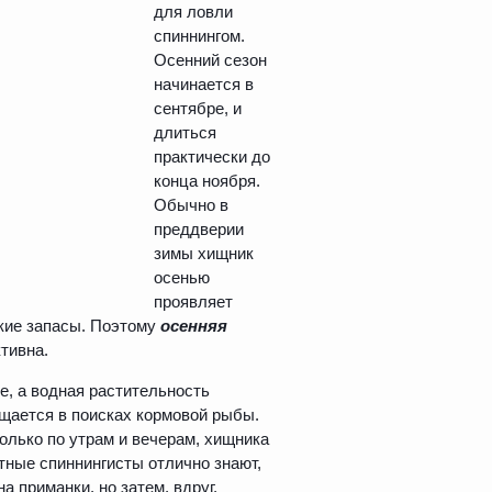
для ловли
спиннингом.
Осенний сезон
начинается в
сентябре, и
длиться
практически до
конца ноября.
Обычно в
преддверии
зимы хищник
осенью
проявляет
ские запасы. Поэтому
осенняя
тивна.
е, а водная растительность
ещается в поисках кормовой рыбы.
олько по утрам и вечерам, хищника
ытные спиннингисты отлично знают,
а приманки, но затем, вдруг,