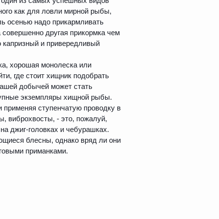
г один из самых успешных видов
много как для ловли мирной рыбы,
ль осенью надо прикармливать
а совершенно другая прикормка чем
о капризный и привередливый
ка, хорошая монолеска или
йти, где стоит хищник подобрать
 вашей добычей может стать
упные экземпляры хищной рыбы.
и применяя ступенчатую проводку в
, виброхвосты, - это, пожалуй,
на джиг-головках и чебурашках.
ющиеся блесны, однако вряд ли они
иговыми приманками.