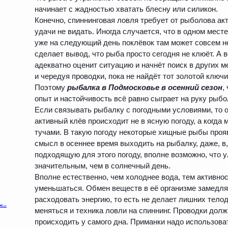
начинает с жадностью хватать блесну или силикон.
Конечно, спиннинговая ловля требует от рыболова акт
удачи не видать. Иногда случается, что в одном месте
уже на следующий день поклёвок там может совсем 
сделает вывод, что рыба просто сегодня не клюёт. А 
адекватно оценит ситуацию и начнёт поиск в других 
и чередуя проводки, пока не найдёт тот золотой ключи
Поэтому
рыбалка в Подмосковье в осенний сезон
,
опыт и настойчивость всё равно сыграет на руку рыбо
Если связывать рыбалку с погодными условиями, то 
активный клёв происходит не в ясную погоду, а когда 
тучами. В такую погоду некоторые хищные рыбы проя
смысл в осеннее время выходить на рыбалку, даже, в,
подходящую для этого погоду, вполне возможно, что 
значительным, чем в солнечный день.
Вполне естественно, чем холоднее вода, тем активн
уменьшаться. Обмен веществ в её организме замедляе
расходовать энергию, то есть не делает лишних тело
меняться и техника ловли на спиннинг. Проводки до
происходить у самого дна. Приманки надо использова