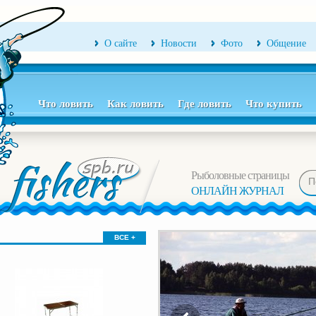
О сайте
Новости
Фото
Общение
Что ловить
Как ловить
Где ловить
Что купить
Рыболовные страницы
ОНЛАЙН ЖУРНАЛ
ВСЕ +