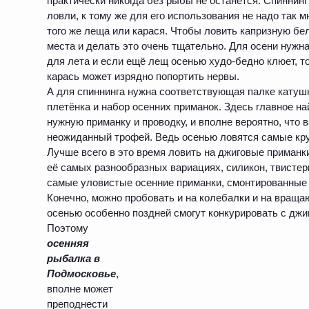
практически никогда без рыбы не останется. Спиннин
ловли, к тому же для его использования не надо так 
того же леща или карася. Чтобы ловить капризную бе
места и делать это очень тщательно. Для осени нужн
для лета и если ещё лещ осенью худо-бедно клюет, т
карась может изрядно попортить нервы.
А для спиннинга нужна соответствующая палке катуш
плетёнка и набор осенних приманок. Здесь главное на
нужную приманку и проводку, и вполне вероятно, что
неожиданный трофей. Ведь осенью ловятся самые кр
Лучше всего в это время ловить на джиговые приманк
её самых разнообразных вариациях, силикон, твистеры
самые уловистые осенние приманки, смонтированные 
Конечно, можно пробовать и на колебалки и на враща
осенью особенно поздней смогут конкурировать с дж
Поэтому
осенняя
рыбалка в
Подмосковье
,
вполне может
преподнести