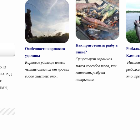
Как приготовить рыбу в
Особенности карпового
Рыбалка
глине?
удилища
Камчат
Существует огромная
Карповое удилище имеет
Настоя
масса способов того, как
ВУЮ
четкие отличия от прочих
рыбалка
готовить рыбу на
ЛА РЯД
видов снастей: оно...
это, пре
открытом...
ЫЕ
ММЫ,