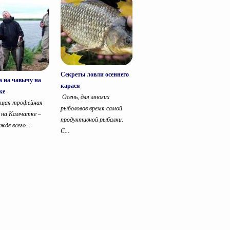
Секреты ловли осеннего
 на чавычу на
карася
ке
Осень, для многих
щая трофейная
рыболовов время самой
 на Камчатке –
продуктивной рыбалки.
жде всего...
С...