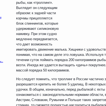
рыбы, как «троллинг».
Выглядит он следующим
образом: к задней части
корчмы прицепляется
блок спиннингов, которые
удерживают силиконовую
наживку. При этом судно
медленно передвигается,
что дает возможность
имитировать движение малька. Хищники с удовольств
понимая, что на самом деле это ловушка. Используя т
течении суток поймать порядка 200 килограммов рыбы.
везти. Иногда же удается вытащить «дичь» покрупнее
массой порядка 50 килограммов.
Но следует помнить, что троллинг в России частично 
разрешается крепить не более 5 удилищ. В некоторых 
удочки. В общем, изначально, перед рыбалкой с яхты
ознакомиться с законодательными нормами области, в
Австрии, Словакии, Румынии и Польше таких запретов
странах, то сможете полностью насладиться рыбалкой