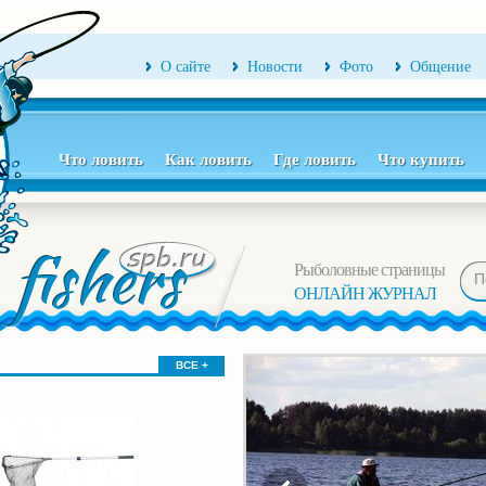
О сайте
Новости
Фото
Общение
Что ловить
Как ловить
Где ловить
Что купить
Рыболовные страницы
ОНЛАЙН ЖУРНАЛ
ВСЕ +