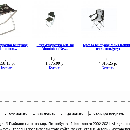
Что ловить
Как ловить
Где ловить
Что и где покупать
ght © Рыболовные страницы Петербурга - fishers.spb.ru 2002-2021. All rights re
будут интересны посетителям этого сайта, то есть статьи, истории, фотореп