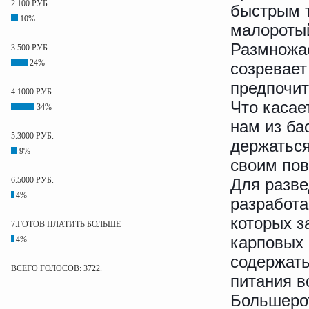
2.100 РУБ.
быстрым т
10%
малоротый
Размножае
3.500 РУБ.
24%
созревает 
предпочит
4.1000 РУБ.
Что касае
34%
нам из ба
5.3000 РУБ.
держаться
9%
своим пов
6.5000 РУБ.
Для разв
4%
разработа
которых з
7.ГОТОВ ПЛАТИТЬ БОЛЬШЕ
карповых 
4%
содержать
ВСЕГО ГОЛОСОВ: 3722.
питания в
Большерот