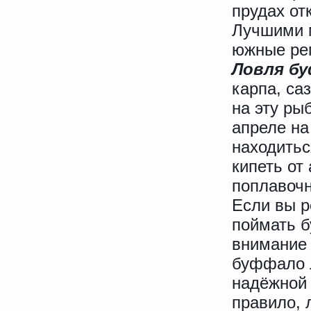
прудах от
Лучшими 
южные ре
Ловля б
карпа, са
на эту ры
апреле на
находитьс
кипеть от
поплавочн
Если вы р
поймать б
внимание 
буффало л
надёжной 
правило, 