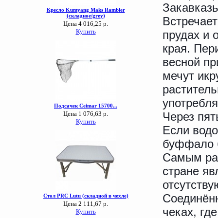
Закавказь
Встречает
прудах и 
края. Пер
весной пр
мечут икр
раститель
употребля
Через пят
Если водо
буффало б
Самым ра
стране яв
отсутству
Соединён
чеках, где