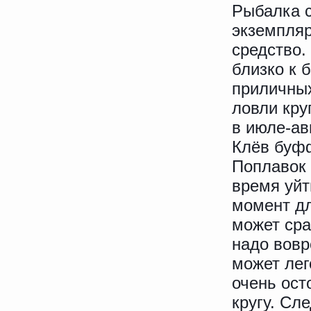
Рыбалка с
экземпляр
средство.
близко к 
приличны
ловли кру
в июле-ав
Клёв буфф
Поплавок 
время уйт
момент дл
может сра
надо вовр
может лег
очень ост
кругу. Сле