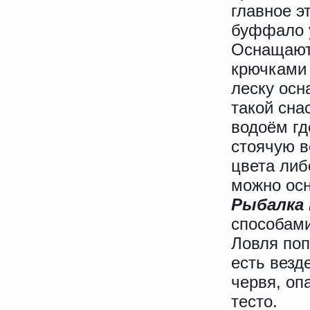
главное э
буффало 
Оснащают 
крючками 
леску осн
такой сна
водоём гд
стоячую в
цвета либ
можно осн
Рыбалка
способами
Ловля поп
есть везд
червя, оп
тесто.