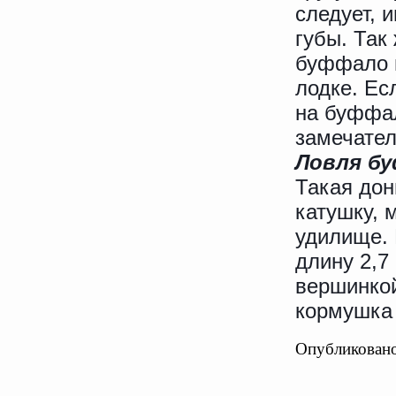
следует, 
губы. Так
буффало и
лодке. Ес
на буффал
замечате
Ловля б
Такая дон
катушку, 
удилище. 
длину 2,7
вершинкой
кормушка 
Опубликовано