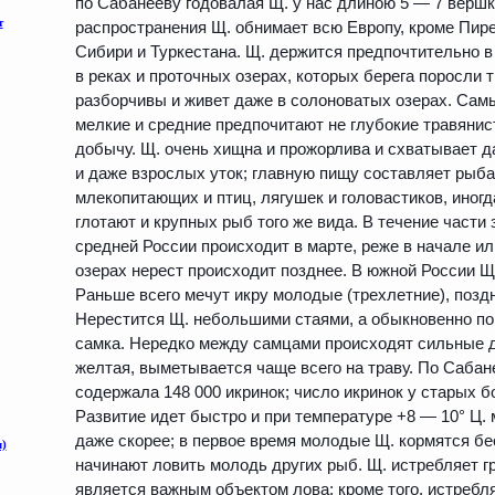
по Сабанееву годовалая Щ. у нас длиною 5 — 7 вершк
распространения Щ. обнимает всю Европу, кроме Пире
Сибири и Туркестана. Щ. держится предпочтительно в
в реках и проточных озерах, которых берега поросли
разборчивы и живет даже в солоноватых озерах. Самы
мелкие и средние предпочитают не глубокие травянис
добычу. Щ. очень хищна и прожорлива и схватывает д
и даже взрослых уток; главную пищу составляет рыба
млекопитающих и птиц, лягушек и головастиков, иногд
глотают и крупных рыб того же вида. В течение части 
средней России происходит в марте, реже в начале или
озерах нерест происходит позднее. В южной России Щ
Раньше всего мечут икру молодые (трехлетние), позд
Нерестится Щ. небольшими стаями, а обыкновенно по 
самка. Нередко между самцами происходят сильные д
желтая, выметывается чаще всего на траву. По Саба
содержала 148 000 икринок; число икринок у старых 
Развитие идет быстро и при температуре +8 — 10° Ц.
даже скорее; в первое время молодые Щ. кормятся б
начинают ловить молодь других рыб. Щ. истребляет г
является важным объектом лова; кроме того, истребл