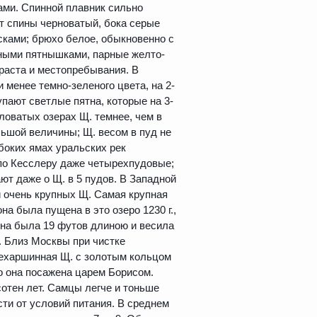
ами. Спинной плавник сильно
т спины черноватый, бока серые
сками; брюхо белое, обыкновенно с
ными пятнышками, парные желто-
зраста и местопребывания. В
 менее темно-зеленого цвета, на 2-
пают светлые пятна, которые на 3-
ловатых озерах Щ. темнее, чем в
ьшой величины; Щ. весом в пуд не
боких ямах уральских рек
по Кесслеру даже четырехпудовые;
ют даже о Щ. в 5 пудов. В Западной
 очень крупных Щ. Самая крупная
на была пущена в это озеро 1230 г.,
 она была 19 футов длиною и весила
я. Близ Москвы при чистке
рехаршинная Щ. с золотым кольцом
о она посажена царем Борисом.
отен лет. Самцы легче и тоньше
сти от условий питания. В среднем