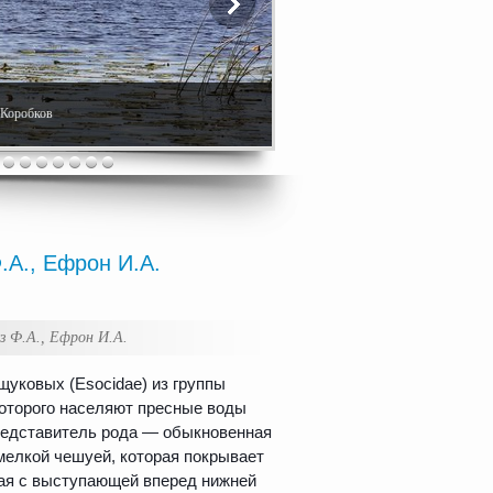
. Коробков
.А., Ефрон И.А.
з Ф.А., Ефрон И.А.
щуковых (Esocidae) из группы
которого населяют пресные воды
редставитель рода — обыкновенная
мелкой чешуей, которая покрывает
ая с выступающей вперед нижней