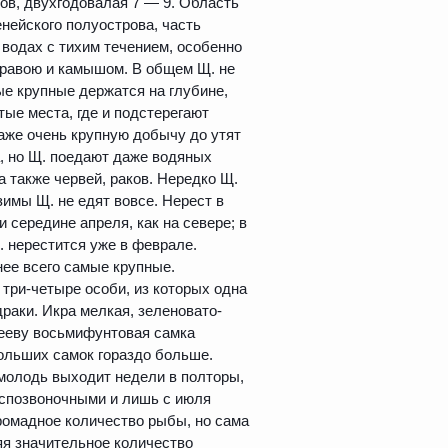
ов, двухгодовалая 7 — 9. Область
нейского полуострова, часть
 водах с тихим течением, особенно
 травою и камышом. В общем Щ. не
е крупные держатся на глубине,
тые места, где и подстерегают
аже очень крупную добычу до утят
, но Щ. поедают даже водяных
а также червей, раков. Нередко Щ.
зимы Щ. не едят вовсе. Нерест в
 середине апреля, как на севере; в
. нерестится уже в феврале.
нее всего самые крупные.
три-четыре особи, из которых одна
раки. Икра мелкая, зеленовато-
нееву восьмифунтовая самка
больших самок гораздо больше.
 молодь выходит недели в полторы,
еспозвоночными и лишь с июля
ромадное количество рыбы, но сама
яя значительное количество