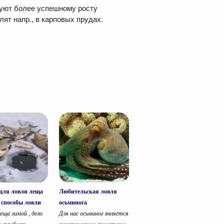
вуют более успешному росту
ят напр., в карповых прудах.
для ловли леща
Любительская ловля
 способы ловли
осьминога
еща зимой , дело
Для нас осьминог является