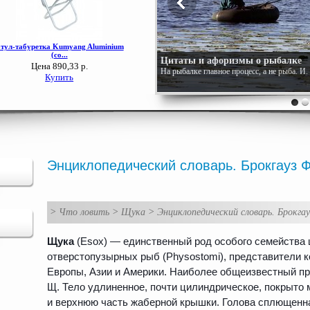
Цитаты и афоризмы о рыбалке
На рыбалке главное процесс, а не рыба. И
Энциклопедический словарь. Брокгауз Ф
>
Что ловить
>
Щука
>
Энциклопедический словарь. Брокгау
Щука
(Esox) — единственный род особого семейства 
отверстопузырных рыб (Physostomi), представители 
Европы, Азии и Америки. Наиболее общеизвестный п
Щ. Тело удлиненное, почти цилиндрическое, покрыто 
и верхнюю часть жаберной крышки. Голова сплющенн