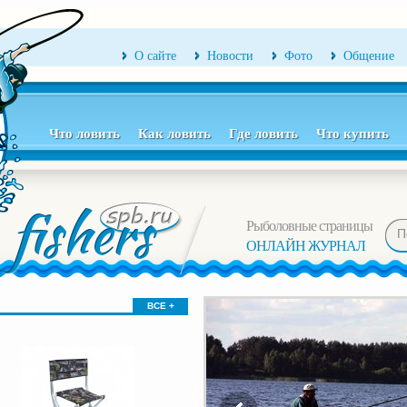
О сайте
Новости
Фото
Общение
Что ловить
Как ловить
Где ловить
Что купить
Рыболовные страницы
ОНЛАЙН ЖУРНАЛ
ВСЕ +