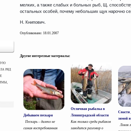
мелких, а также слабых и больных рыб, Щ. способст
остальных особей, почему небольших щук нарочно сел
Н. Книпович.
Опубликовано: 18.01.2007
Другие интересные материалы:
ВУЮ
ЛА РЯД
ЫЕ
ММЫ,
Отличная рыбалка в
Снасти 
Добываем пескаря
Ленинградской области
зимой и
Пескарь – далеко не
Как только среди рыбаков
Ловля л
самая востребованная
заводится разговор о