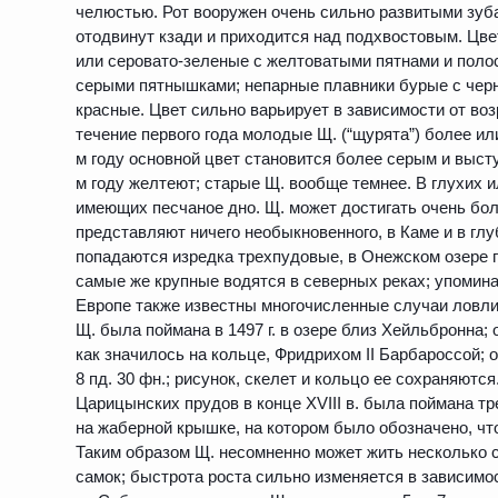
челюстью. Рот вооружен очень сильно развитыми зуб
отодвинут кзади и приходится над подхвостовым. Цве
или серовато-зеленые с желтоватыми пятнами и поло
серыми пятнышками; непарные плавники бурые с чер
красные. Цвет сильно варьирует в зависимости от во
течение первого года молодые Щ. (“щурята”) более или
м году основной цвет становится более серым и высту
м году желтеют; старые Щ. вообще темнее. В глухих и
имеющих песчаное дно. Щ. может достигать очень бол
представляют ничего необыкновенного, в Каме и в глу
попадаются изредка трехпудовые, в Онежском озере 
самые же крупные водятся в северных реках; упомина
Европе также известны многочисленные случаи ловли
Щ. была поймана в 1497 г. в озере близ Хейльбронна; о
как значилось на кольце, Фридрихом II Барбароссой;
8 пд. 30 фн.; рисунок, скелет и кольцо ее сохраняютс
Царицынских прудов в конце XVIII в. была поймана т
на жаберной крышке, на котором было обозначено, чт
Таким образом Щ. несомненно может жить несколько с
самок; быстрота роста сильно изменяется в зависимо