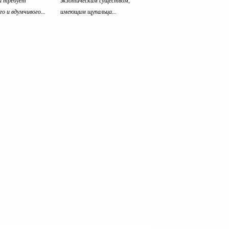
и требует
экзотическим существом,
го и вдумчивого...
имеющим щупальца...