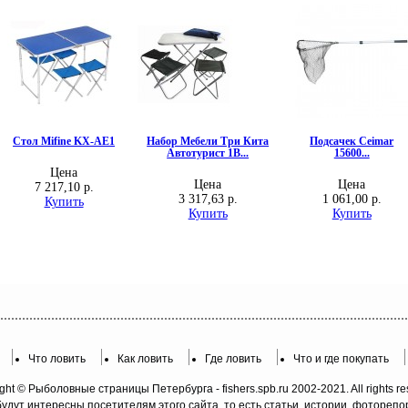
Что ловить
Как ловить
Где ловить
Что и где покупать
ght © Рыболовные страницы Петербурга - fishers.spb.ru 2002-2021. All rights re
будут интересны посетителям этого сайта, то есть статьи, истории, фотореп