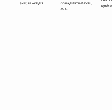
тонкое 
рыба, но которая...
Ленинградской области,
серьёзно
то у...