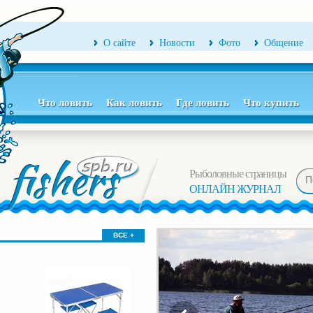
О сайте
Новости
Фото
Общение
Что ловить
Как ловить
Где ловить
Что купить
Рыболовные страницы
ОНЛАЙН ЖУРНАЛ
ВСЕ +