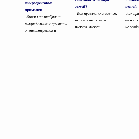
микроджиговые
зимой?
весной
приманки
Как правило, считается,
Как пра
Ловля краснопёрки на
что успешная ловля
весной к
микроджиговые приманки
пескаря может...
не особе
очень интересная и...