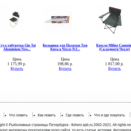
Что ловить
Как ловить
Где ловить
Что и где покупать
ght © Рыболовные страницы Петербурга - fishers.spb.ru 2002-2021. All rights re
будут интересны посетителям этого сайта, то есть статьи, истории, фотореп