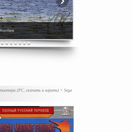
. Коробков
мпьютера (PC, скачать и играть)
>
Sega