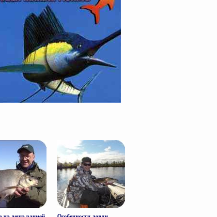
 на леща ранней
Особенности ловли