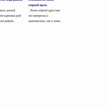
озёрной щуки
вило, ранней
Ловля озёрной щуки так
лёв карповых рыб
же интересна и
нно радует...
увлекательна, как и ловля...