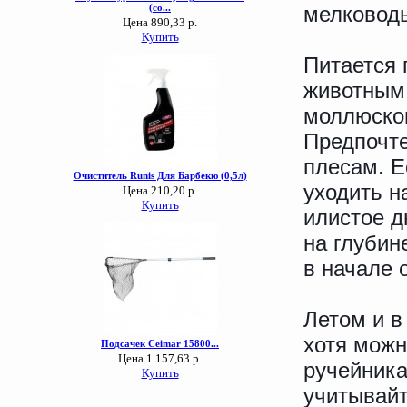
мелководь
Питается 
животным 
моллюсков
Предпочте
плесам. Е
уходить н
илистое д
на глубин
в начале 
Летом и в
хотя можн
ручейника
учитывайт