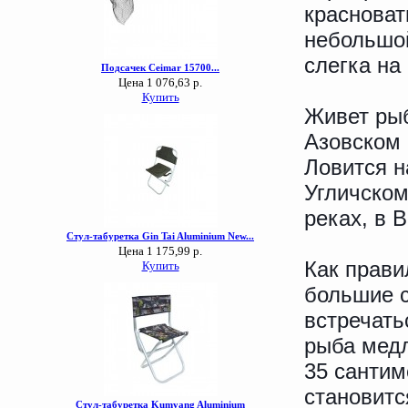
красноват
небольшой
слегка на
Живет рыб
Азовском 
Ловится н
Угличском
реках, в 
Как прави
большие с
встречать
рыба медл
35 сантим
становитс