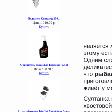
является 
этому ест
Одним сло
деликатес
что
рыбал
приготовл
живёт у м
Султанка 
хвостовой