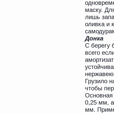
одновреме
маску. Дл
лишь запа
оливка и 
самодурам
Донка
С берегу 
всего есл
амортизат
устойчива
нержавею
Грузило н
чтобы пер
Основная 
0,25 мм, 
мм. Приме