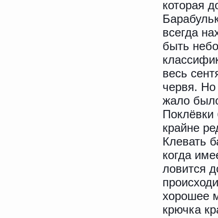
которая д
Барабульк
всегда на
быть небо
классифик
весь сент
червя. Но
жало было
Поклёвки 
крайне ре
Клевать б
когда име
ловится д
происходи
хорошее м
крючка кр