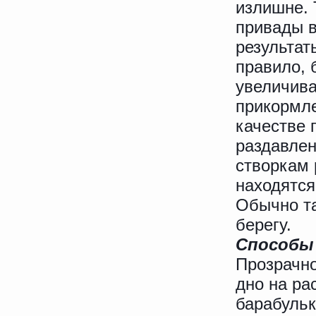
излишне. 
привады в
результат
правило, 
увеличив
прикормле
качестве 
раздавлен
створкам 
находятся
Обычно та
берегу.
Способы
Прозрачно
дно на ра
барабульк