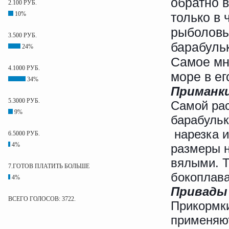
обратно в
2.100 РУБ.
только в
10%
рыболовы
3.500 РУБ.
барабуль
24%
Самое мн
4.1000 РУБ.
море в ег
34%
Приманки
5.3000 РУБ.
Самой рас
9%
барабульк
нарезка и
6.5000 РУБ.
4%
размеры н
вялыми. Т
7.ГОТОВ ПЛАТИТЬ БОЛЬШЕ
бокоплава
4%
Привады
ВСЕГО ГОЛОСОВ: 3722.
Прикормки
применяют