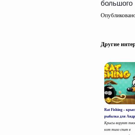
большого 
Опубликовано
Другие инте
Rat Fishing – кры
рыбалка для Анд
Крысы воруют твою
кот тихо спит в