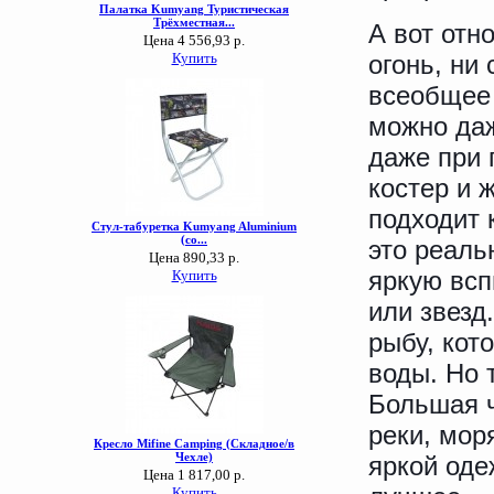
А вот отн
огонь, ни
всеобщее 
можно даж
даже при 
костер и 
подходит 
это реаль
яркую всп
или звезд
рыбу, кот
воды. Но 
Большая ч
реки, мор
яркой оде