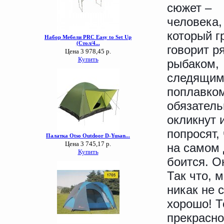
сюжет –
человека,
который г
говорит р
рыбаком,
следящим
поплавко
обязатель
окликнут 
попросят,
на самом 
боится. О
Так что, 
никак не 
хорошо! Т
прекрасно