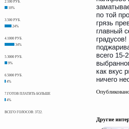
2.100 РУБ.
заматывае
10%
по той пр
3.500 РУБ.
грязь пре
24%
главный с
градусов!
4.1000 РУБ.
34%
поджарива
всего 15-
5.3000 РУБ.
выбранног
9%
как вкус 
6.5000 РУБ.
ничего не
4%
Опубликовано
7.ГОТОВ ПЛАТИТЬ БОЛЬШЕ
4%
ВСЕГО ГОЛОСОВ: 3722.
Другие инте