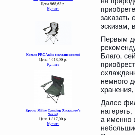
на природ
приобрете
заказать 
эскизам, 
Первым д
рекоменду
Благо, се
приобрест
охлажденн
немного д
хранения, 
Далее фил
натереть,
а именно 
небольшие