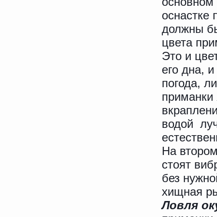
основном 
оснастке 
должны бы
цвета при
Это и цве
его дна, 
погода, л
приманки 
вкраплени
водой лу
естествен
На втором
стоят виб
без нужно
хищная ры
Ловля ок