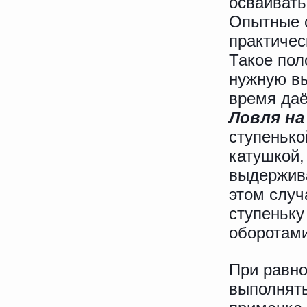
осваивать
Опытные с
практичес
Такое пол
нужную вы
время даё
Ловля на
ступенько
катушкой,
выдержива
этом случ
ступеньку
оборотами
При равно
выполнять