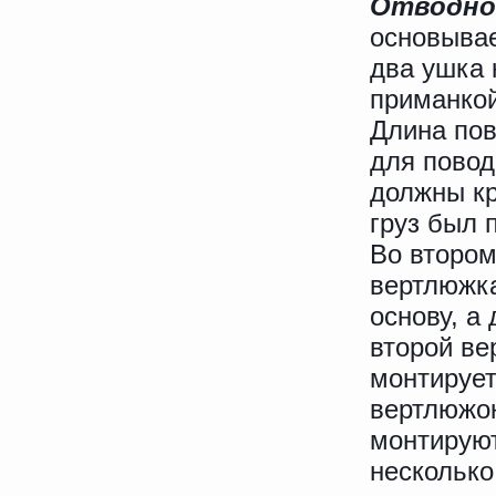
Отводной
основывае
два ушка 
приманкой
Длина пов
для повод
должны кр
груз был 
Во втором
вертлюжка
основу, а
второй ве
монтирует
вертлюжок
монтируют
несколько