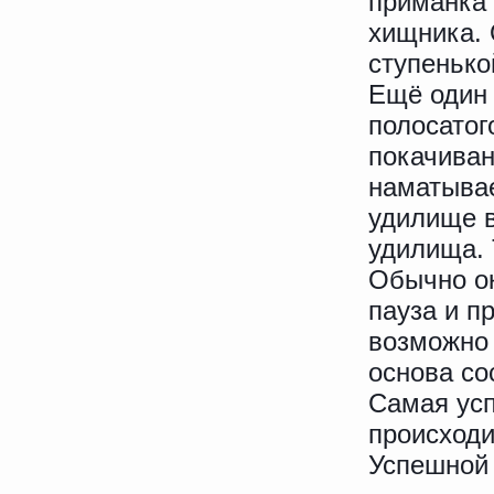
приманка 
хищника. 
ступенько
Ещё один 
полосатог
покачиван
наматывае
удилище в
удилища. 
Обычно ок
пауза и п
возможно 
основа со
Самая ус
происходи
Успешной