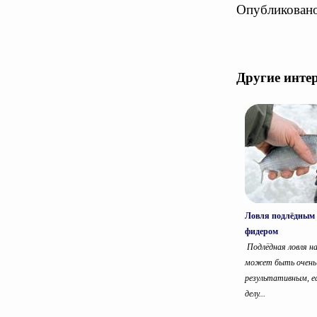
Опубликовано
Другие инте
Ловля подлёдным
фидером
Подлёдная ловля н
может быть очень
результативным, ес
делу...