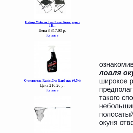
ознакомив
ловля ок
широкое р
предполаг
такого сп
небольшим
полосатый
окуня отв