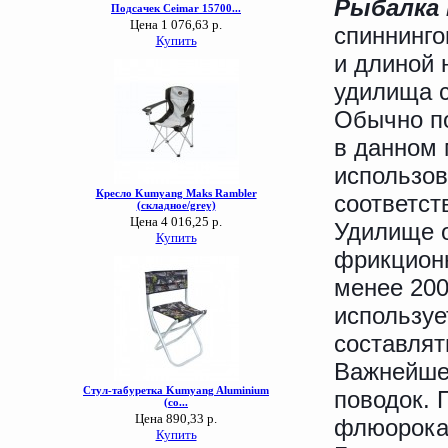
Рыбалка 
спиннинго
и длиной 
удилища 
Обычно по
в данном 
использов
соответст
Удилище 
фрикцион
менее 200
используе
составлят
Важнейшей
поводок. 
флюорокар