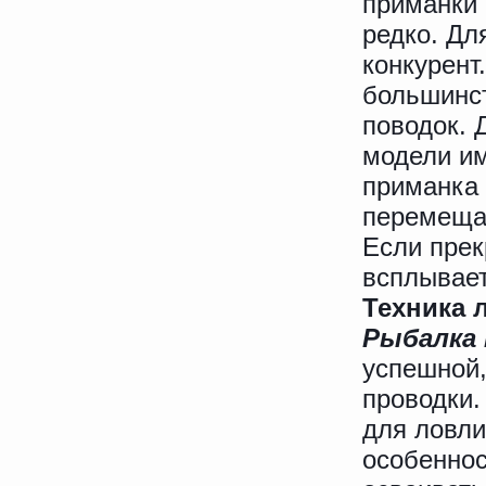
приманки
редко. Дл
конкурент
большинст
поводок. 
модели им
приманка 
перемещат
Если прек
всплывает
Техника 
Рыбалка 
успешной,
проводки.
для ловли
особеннос