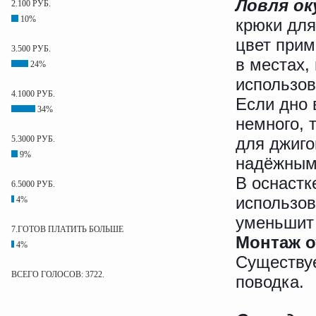
Ловля ок
2.100 РУБ.
10%
крюки для
цвет прим
3.500 РУБ.
в местах,
24%
использов
4.1000 РУБ.
Если дно 
34%
немного, 
5.3000 РУБ.
для джиго
9%
надёжным
В оснастк
6.5000 РУБ.
использов
4%
уменьшит 
7.ГОТОВ ПЛАТИТЬ БОЛЬШЕ
Монтаж о
4%
Существуе
ВСЕГО ГОЛОСОВ: 3722.
поводка.