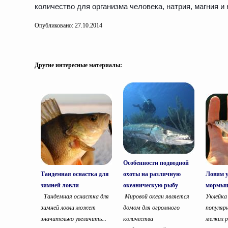
количество для организма человека, натрия, магния и
Опубликовано: 27.10.2014
Другие интересные материалы:
Особенности подводной
Тандемная оснастка для
охоты на различную
Ловим у
зимней ловли
океаническую рыбу
мормы
Тандемная оснастка для
Мировой океан является
Уклейка
зимней ловли может
домом для огромного
популяр
значительно увеличить...
количества
мелких р