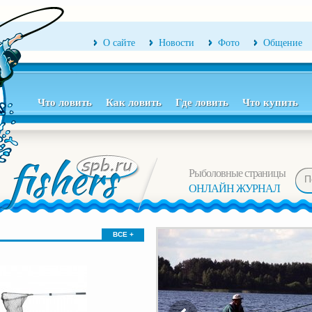
О сайте
Новости
Фото
Общение
Что ловить
Как ловить
Где ловить
Что купить
Рыболовные страницы
ОНЛАЙН ЖУРНАЛ
ВСЕ +