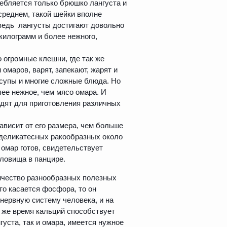
ебляется только брюшко лангуста и
среднем, такой шейки вполне
 ведь лангусты достигают довольно
килограмм и более нежного,
о огромные клешни, где так же
омаров, варят, запекают, жарят и
 супы и многие сложные блюда. Но
лее нежное, чем мясо омара. И
одят для приготовления различных
ависит от его размера, чем больше
х деликатесных ракообразных около
и омар готов, свидетельствует
уловища в панцире.
личество разнообразных полезных
о касается фосфора, то он
нервную систему человека, и на
о же время кальций способствует
густа, так и омара, имеется нужное