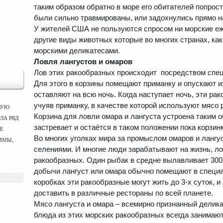
таким образом обратно в море его обитателей попросту
были сильно травмированы, или задохнулись прямо н
У жителей США не пользуются спросом ни морские ежи
другие виды животных которые во многих странах, как
морскими деликатесами.
Ловля лангустов и омаров
Лов этих ракообразных происходит посредством спец
Для этого в корзины помещают приманку и опускают их
оставляют на всю ночь. Когда наступает ночь, эти ра
учуяв приманку, в качестве которой используют мясо 
ВУЮ
Корзина для ловли омара и лангуста устроена таким о
ЛА РЯД
застревает и остаётся в таком положении пока корзи
ЫЕ
Во многих уголках мира за промыслом омаров и ланг
ММЫ,
селениями. И многие люди зарабатывают на жизнь, л
ракообразных. Один рыбак в средне вылавливает 300-
добычи лангуст или омара обычно помещают в специал
коробках эти ракообразные могут жить до 3-х суток, и
доставить в различные рестораны по всей планете.
Мясо лангуста и омара – всемирно признанный деликат
блюда из этих морских ракообразных всегда занимаю