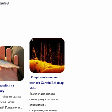
 калия
Обзор самого мощного
эхолота Garmin Echomap
клейку на
50dv
шку
Высокочастостные
 – одна из самых
сканирующие эхолоты
ных в России
относятся к
ыб. Раньше она...
специализированному