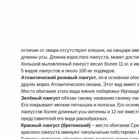
отличие от омара отсутствуют клешни, на панцире им
длинны усы. Длинна взрослого лангуста, может достига
большой выловленный лангуст весил более 11 кг, и и
5 видов лангустов и около 100 их подвидов.
Атлантический розовый лангуст
, он в основном об
других морях Атлантического океана. Этот вид имеет 
Место обитания этого вида южное побережье Ирланди
Зелёный лангуст
обязан такому названию своему пан
Его покрывают мелкие пятнышки и полоски. Его основ
лангустов более длинные усы-антенны и 12 ног вместо
представителей его вида ракообразных.
Красный лангуст (бретонский)
– место обитания Сре
красного лангуста именуют «игольчатым лобстером». 
Гурманы полагают, что мясо этого лангуста имеет са