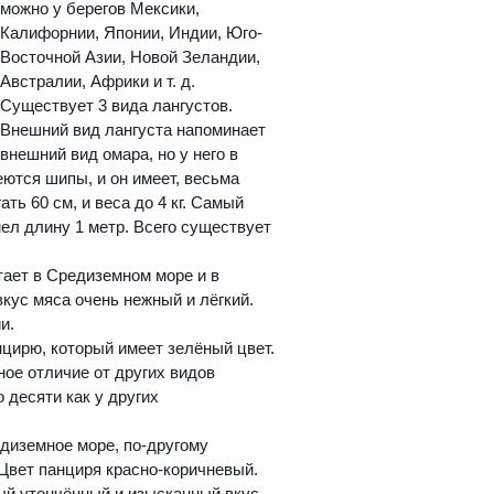
можно у берегов Мексики,
Калифорнии, Японии, Индии, Юго-
Восточной Азии, Новой Зеландии,
Австралии, Африки и т. д.
Существует 3 вида лангустов.
Внешний вид лангуста напоминает
внешний вид омара, но у него в
еются шипы, и он имеет, весьма
ть 60 см, и веса до 4 кг. Самый
мел длину 1 метр. Всего существует
итает в Средиземном море и в
вкус мяса очень нежный и лёгкий.
и.
цирю, который имеет зелёный цвет.
ное отличие от других видов
 десяти как у других
диземное море, по-другому
Цвет панциря красно-коричневый.
мый утончённый и изысканный вкус.