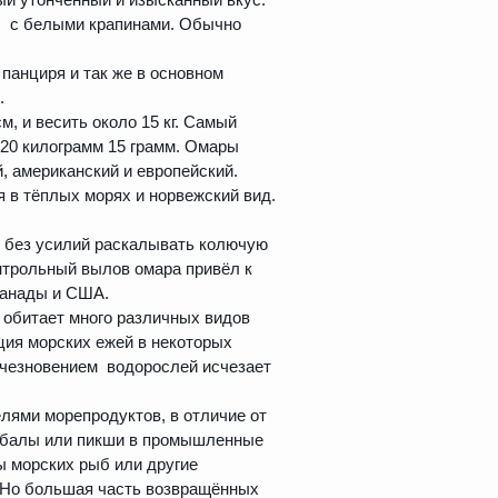
с с белыми крапинами. Обычно
панциря и так же в основном
.
м, и весить около 15 кг. Самый
 20 килограмм 15 грамм. Омары
й, американский и европейский.
я в тёплых морях и норвежский вид.
т без усилий раскалывать колючую
нтрольный вылов омара привёл к
Канады и США.
 обитает много различных видов
ия морских ежей в некоторых
счезновением водорослей исчезает
ями морепродуктов, в отличие от
амбалы или пикши в промышленные
ы морских рыб или другие
. Но большая часть возвращённых