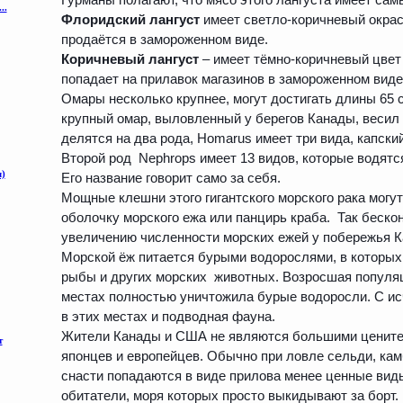
Флоридский лангуст
имеет светло-коричневый окра
продаётся в замороженном виде.
Коричневый лангуст
– имеет тёмно-коричневый цвет 
попадает на прилавок магазинов в замороженном виде
Омары несколько крупнее, могут достигать длины 65 с
крупный омар, выловленный у берегов Канады, весил
делятся на два рода, Homarus имеет три вида, капски
Второй род Nephrops имеет 13 видов, которые водятс
Его название говорит само за себя.
Мощные клешни этого гигантского морского рака могу
оболочку морского ежа или панцирь краба. Так беско
увеличению численности морских ежей у побережья 
Морской ёж питается бурыми водорослями, в которых
рыбы и других морских животных. Возросшая популяц
местах полностью уничтожила бурые водоросли. С и
в этих местах и подводная фауна.
Жители Канады и США не являются большими ценител
японцев и европейцев. Обычно при ловле сельди, к
снасти попадаются в виде прилова менее ценные вид
обитатели, моря которых просто выкидывают за борт