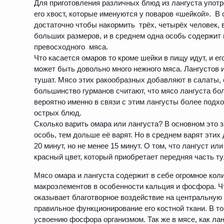
Для приготовления различных блюд из лангуста употр
его хвост, которые именуются у поваров «шейкой». В 
достаточно чтобы накормить трёх, четырёх человек,
больших размеров, и в среднем одна особь содержит 
превосходного мяса.
Что касается омаров то кроме шейки в пищу идут, и ег
может быть довольно много нежного мяса. Лангустов и 
тушат. Мясо этих ракообразных добавляют в салаты,
большинство гурманов считают, что мясо лангуста бо
вероятно именно в связи с этим лангусты более подх
острых блюд.
Сколько варить омара или лангуста? В основном это з
особь, тем дольше её варят. Но в среднем варят эти
20 минут, но не менее 15 минут. О том, что лангуст ил
красный цвет, который приобретает передняя часть т
Мясо омара и лангуста содержит в себе огромное ко
макроэлементов в особенности кальция и фосфора. Чт
оказывает благотворное воздействие на центральную 
правильное функционирование его костной ткани. В т
усвоению фосфора организмом. Так же в мясе, как лан