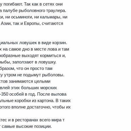
 погибают. Так как в сетях они
а палубе рыболовного траулера.
, ни осьминоги, ни кальмары, ни
 Азии, так и Европы, считаются
иальных ловушек в виде корзин.
 на самое дно в месте лова и там
кообразные выходят кормиться и,
рыбы, заползают в ловушку.
бразом, что он просто там
нку утром не подымут рыболовы.
устов занимаются целыми
овлей этих больших морских
350 особей в год. После вылова
ьные коробки из картона. В таких
 этого вполне достаточно, чтобы их
ес и в ресторанах всего мира т
т самые высокие позиции.