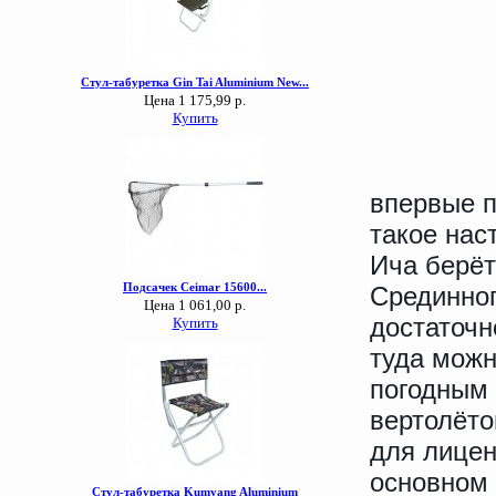
впервые п
такое на
Ича берёт
Срединног
достаточн
туда можн
погодным 
вертолёто
для лицен
основном 