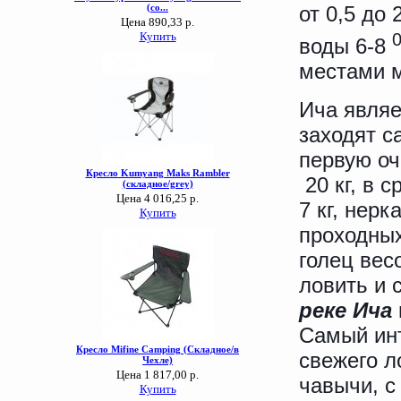
от 0,5 до
воды 6-8
местами м
Ича являе
заходят с
первую оч
20 кг, в с
7 кг, нерк
проходных
голец весо
ловить и 
реке Ича
Самый инт
свежего л
чавычи, с