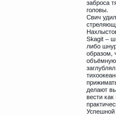
заброса 
головы.
Свич удил
стреляющ
Нахлысто
Skagit – 
либо шнур
образом, 
объёмную,
заглублял
тихоокеан
прижимать
делают вы
вести как
практичес
Успешной