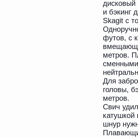
дисковый
и бэкинг 
Skagit с 
Одноручно
футов, с 
вмещающая
метров. 
сменными
нейтральн
Для забр
головы, б
метров.
Свич удил
катушкой
шнур нужн
Плавающи