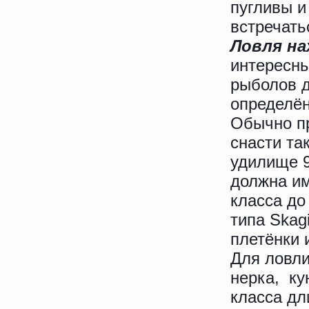
пугливы и
встречать
Ловля на
интересны
рыболов д
определён
Обычно п
снасти та
удилище 9
должна им
класса до
типа Skag
плетёнки 
Для ловли
нерка, ку
класса дл