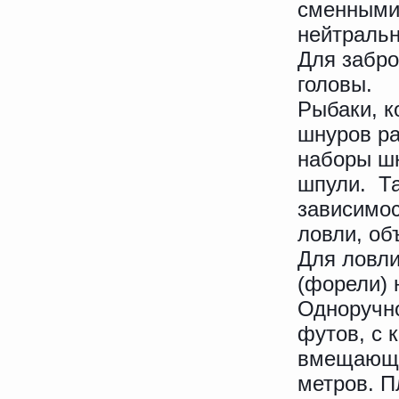
сменными
нейтральн
Для забр
головы.
Рыбаки, к
шнуров ра
наборы ш
шпули. Т
зависимос
ловли, об
Для ловли
(форели) 
Одноручно
футов, с 
вмещающая
метров. 