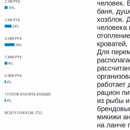
человек. 
2.100 РУБ.
10%
баня, душ
хозблок. 
3.500 РУБ.
человека 
24%
отопление
4.1000 РУБ.
кроватей,
34%
Для перем
5.3000 РУБ.
располага
9%
рассчитан
организов
6.5000 РУБ.
4%
работает 
рацион пи
7.ГОТОВ ПЛАТИТЬ БОЛЬШЕ
из рыбы и
4%
брендовым
ВСЕГО ГОЛОСОВ: 3722.
микижи ан
на ланче 