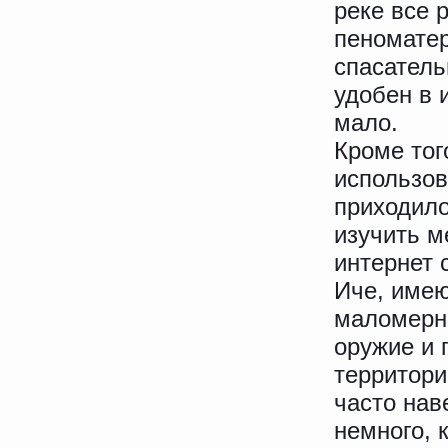
реке все 
пеноматер
спасатель
удобен в 
мало.
Кроме тог
использов
приходило
изучить м
интернет 
Иче, имею
маломерны
оружие и 
территори
часто нав
немного, 