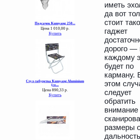
иметь эхо
да вот то
стоит так
гаджет
достаточн
дорого — 
каждому э
будет по
карману. 
этом случ
следует
обратить
внимание 
сканирова
размеры о
дальность