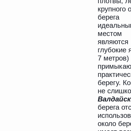
плотвы, л
крупного 
берега
идеальны
местом
являются
глубокие 
7 метров)
примыка
практичес
берегу. К
не слишк
Валдайск
берега от
использов
около бер