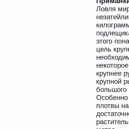
Приманк
Ловля мир
незатейли
килограмм
подлещика
этого пон
цель круп
необходим
некоторое
крупнее р
крупной р
большого 
Особенно
плотвы на
достаточн
раститель