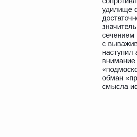
сопротивл
удилище о
достаточн
значитель
сечением 
с выважив
наступил 
внимание 
«подмоско
обман «пр
смысла ис