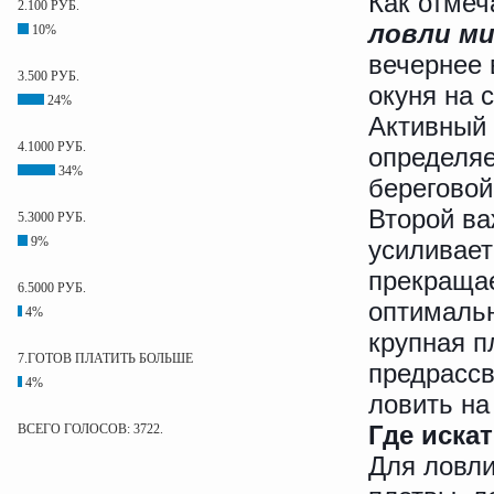
Как отме
2.100 РУБ.
ловли ми
10%
вечернее 
3.500 РУБ.
окуня на 
24%
Активный 
4.1000 РУБ.
определяе
34%
береговой
Второй ва
5.3000 РУБ.
9%
усиливает
прекращае
6.5000 РУБ.
оптимальн
4%
крупная п
7.ГОТОВ ПЛАТИТЬ БОЛЬШЕ
предрассв
4%
ловить на
Где иска
ВСЕГО ГОЛОСОВ: 3722.
Для ловл