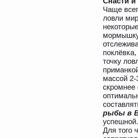
Снасти и
Чаще всег
ловли мир
некоторы
мормышку.
отслежива
поклёвка,
точку лов
приманкой
массой 2-
скромнее 
оптимальн
составлят
рыбы в В
успешной
Для того 