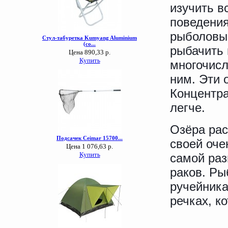
изучить в
поведения
рыболовы 
рыбачить 
многочисл
ним. Эти 
Концентра
легче.
Озёра ра
своей оче
самой раз
раков. Ры
ручейника
речках, к