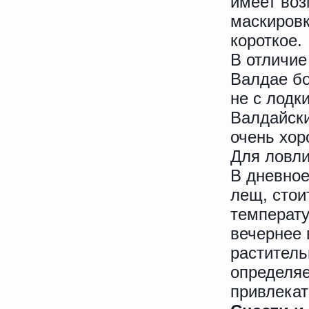
имеет воз
маскировк
короткое.
В отличие
Валдае бо
не с лодк
Валдайски
очень хор
Для ловли
В дневное
лещ, стои
температу
вечернее 
раститель
определяе
привлекат