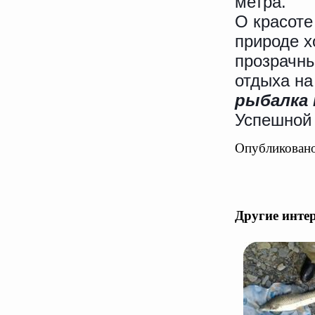
метра.
О красоте
природе х
прозрачны
отдыха на
рыбалка 
Успешной
Опубликовано
Другие инте