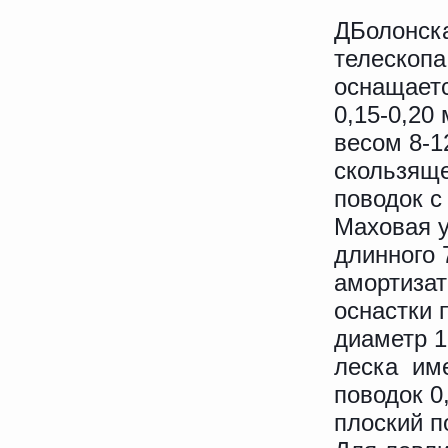
ДБолонска
телескопа
оснащаетс
0,15-0,20
весом 8-1
скользяще
поводок с
Маховая у
длинного 
амортизат
оснастки 
диаметр 1
леска име
поводок 0
плоский 