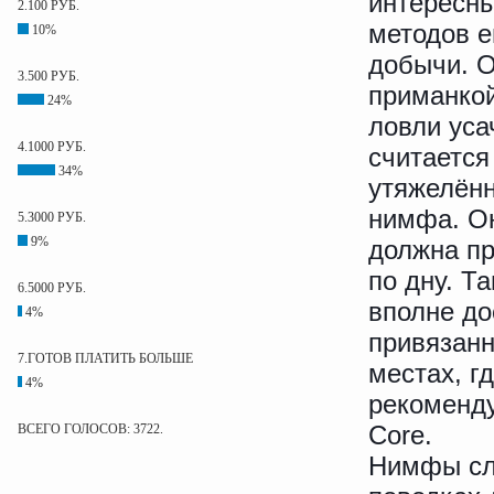
интересн
2.100 РУБ.
методов е
10%
добычи. 
3.500 РУБ.
приманко
24%
ловли уса
4.1000 РУБ.
считается
34%
утяжелён
нимфа. О
5.3000 РУБ.
9%
должна пр
по дну. Т
6.5000 РУБ.
вполне до
4%
привязанн
7.ГОТОВ ПЛАТИТЬ БОЛЬШЕ
местах, г
4%
рекоменду
Core.
ВСЕГО ГОЛОСОВ: 3722.
Нимфы сле