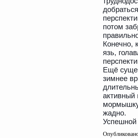
труднодос
добраться
перспекти
потом заб
правильно
Конечно, 
язь, гола
перспекти
Ещё сущес
зимнее вр
длительны
активный 
мормышку 
жадно.
Успешной
Опубликовано