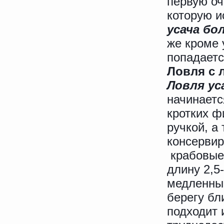
первую оч
которую и
усача бо
же кроме 
попадаетс
Ловля с 
Ловля ус
начинаетс
кротких ф
ручкой, а
консервир
крабовые
длину 2,5
медленным
берегу бл
подходит и