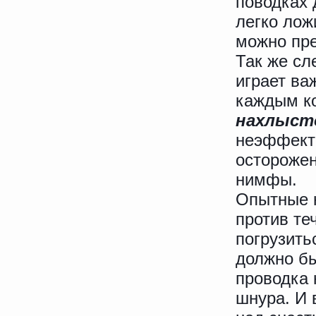
поводках 
легко лож
можно пре
Так же сл
играет ва
каждым к
нахлыст
неэффекти
осторожен
нимфы.
Опытные 
против те
погрузить
должно бы
проводка 
шнура. И 