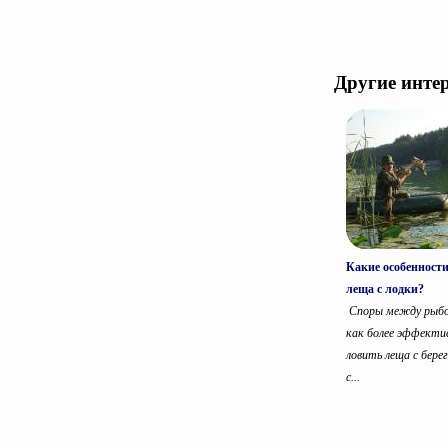
Другие инте
Какие особенност
леща с лодки?
Споры между рыбо
как более эффекти
ловить леща с берег
с...