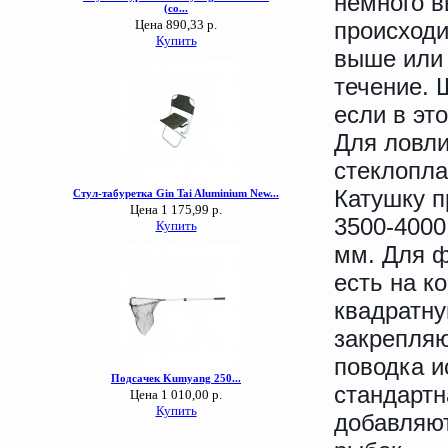
немного в
происход
выше или 
течение. 
если в эт
Для ловли
стеклопла
Катушку 
3500-4000
мм. Для ф
есть на к
квадратну
закрепляю
поводка и
стандарт
добавляют