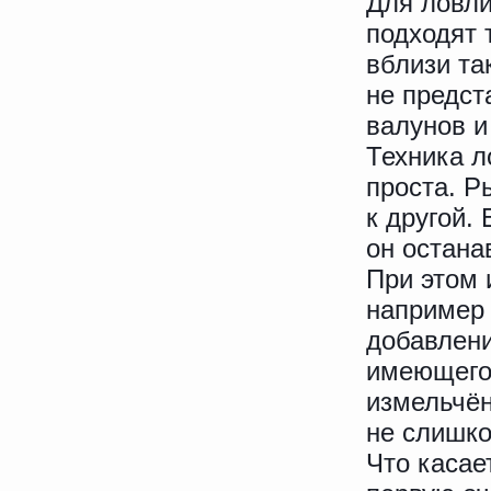
Для ловли
подходят 
вблизи та
не предст
валунов и
Техника л
проста. Р
к другой.
он остана
При этом 
например
добавлени
имеющего 
измельчён
не слишко
Что касае