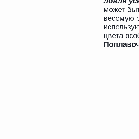
ловля ус
может быт
весомую р
использую
цвета осо
Поплавоч