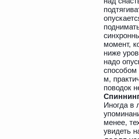
над снаст
подтягива
опускаетс
поднимать
синхронны
момент, к
ниже уров
надо опус
способом 
м, практи
поводок н
Спиннин
Иногда в 
упоминани
менее, те
увидеть н