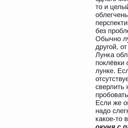
то и целы
облегчены
перспекти
без пробл
Обычно лу
другой, о
Лунка обл
поклёвки 
лунке. Ес
отсутству
сверлить 
пробовать
Если же о
надо слег
какое-то 
окуня с 