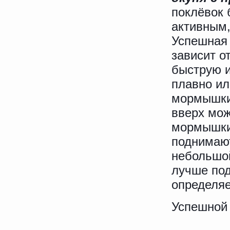
поклёвок 
активным,
Успешная 
зависит о
быструю 
плавно ил
мормышки 
вверх мож
мормышки
поднимают
небольшой
лучше под
определяе
Успешной