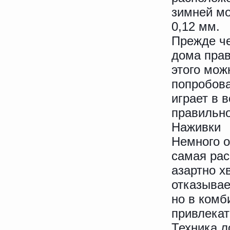
зимней мо
0,12 мм.
Прежде че
дома прав
этого мож
попробова
играет в 
правильно
Наживки
Немного о
самая рас
азартно х
отказывае
но в комб
привлекат
Техника л