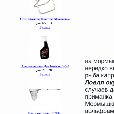
на мормы
нередко в
рыба капр
Ловля ок
случаев д
приманка 
Мормышки 
вольфрама