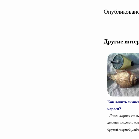
Опубликовано
Другие инте
Как ловить зимне
карася?
Ловля карася со ль
многом схожа с лов
другой мирной рыбы.