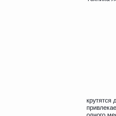
крутятся 
привлекае
одного ме