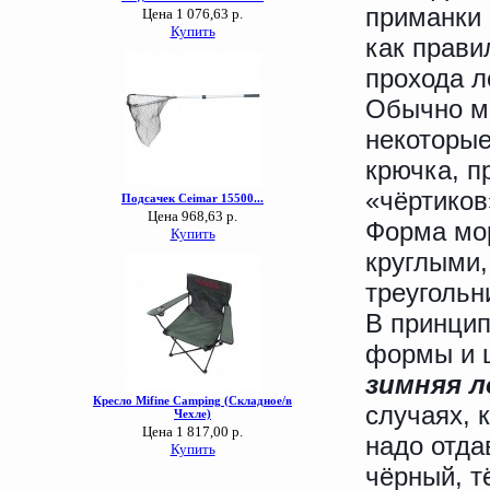
приманки 
как прави
прохода л
Обычно м
некоторые
крючка, п
«чёртиков
Форма мор
круглыми,
треугольни
В принцип
формы и ц
зимняя л
случаях, 
надо отд
чёрный, т