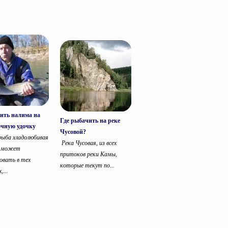
ить налима на
Где рыбачить на реке
очную удочку
Чусовой?
ыба хладолюбивая
Река Чусовая, из всех
е может
притоков реки Камы,
овать в тех
которые текут по...
,...