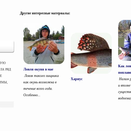
Другие интересные материалы:
ВУЮ
Как лов
Ловля окуня в мае
ЛА РЯД
поплав
Ловля такого хищника
ЫЕ
Хариус
Налим р
как окунь возможна в
ММЫ,
и вполн
течение всего года.
существ
Особенно...
водоемах