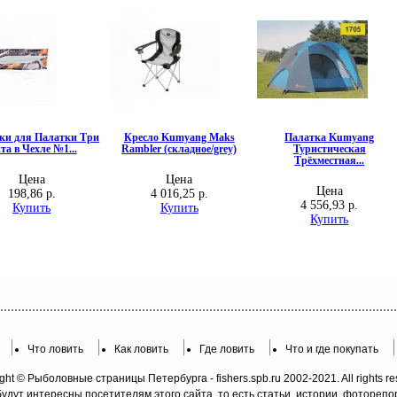
Что ловить
Как ловить
Где ловить
Что и где покупать
ght © Рыболовные страницы Петербурга - fishers.spb.ru 2002-2021. All rights re
будут интересны посетителям этого сайта, то есть статьи, истории, фотореп