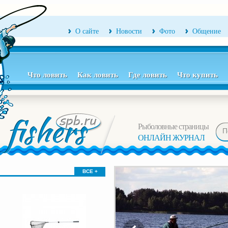
О сайте
Новости
Фото
Общение
Что ловить
Как ловить
Где ловить
Что купить
Рыболовные страницы
ОНЛАЙН ЖУРНАЛ
ВСЕ +