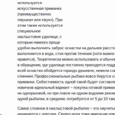
используется
искусственная приманка
(преимущественно
«мушка» или «жук»). При
этом также используется
специальное
нахлыстовое удилище, с
которым намного проще
удобно выполнять заброс оснастки на дальнее рассто
выполняется в воде, стоя против течения (хотя можно
нравится). Теоретически можно использовать и обычны
в обращении, где удилище постоянно приходится подд
всей оснастки обойдется гораздо дешевле, нежели с
спиннинг. Профессиональные рыбаки вовсе берутся с
приманки. Себестоимость одной такой будет составля
новичков идеальный вариант – покупка готовой приман
не одноразовой, но при ловле на одном водоеме реко
одной рыбалки, в среднем, потребуется от 5 до 10 так
Самое сложное в нахлыстовой рыбалке – это научить
начинается с «петли». Своего рода тоже имитация по