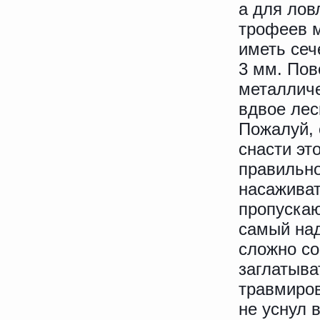
а для лов
трофеев 
иметь сеч
3 мм. Пов
металличе
вдвое лес
Пожалуй,
снасти эт
правильн
насаживат
пропускаю
самый над
сложно со
заглатыва
травмиров
не уснул 