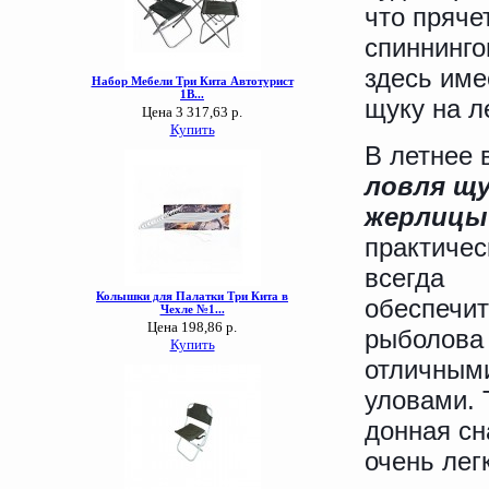
что пряче
спиннинго
здесь име
щуку на л
В летнее 
ловля щу
жерлицы
практичес
всегда
обеспечит
рыболова
отличным
уловами. 
донная сн
очень лег