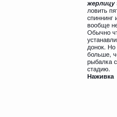
жерлицу
ловить пя
спиннинг 
вообще н
Обычно ч
устанавли
донок. Но
больше, ч
рыбалка с
стадию.
Наживка