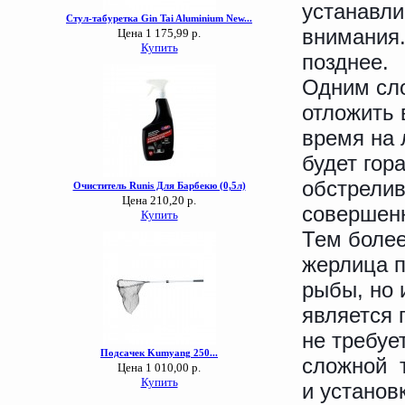
устанавли
внимания.
позднее.
Одним сло
отложить 
время на 
будет гор
обстрелив
совершен
Тем более
жерлица п
рыбы, но 
является 
не требуе
сложной т
и установк