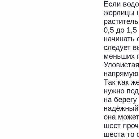
Если водо
жерлицы н
раститель
0,5 до 1,
начинать 
следует в
меньших г
Уловиста
напрямую 
Так как ж
нужно под
на берегу
надёжный 
она может
шест проч
шеста то 