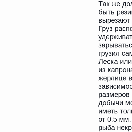
Так же до
быть рези
вырезают 
Груз расп
удерживат
зарыватьс
грузил са
Леска или
из капрон
жерлице 
зависимос
размеров
добычи м
иметь то
от 0,5 мм,
рыба некр