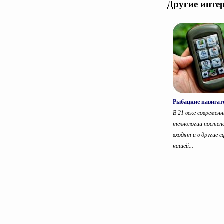
Другие инте
Рыбацкие навига
В 21 веке современ
технологии постеп
входят и в другие 
нашей...