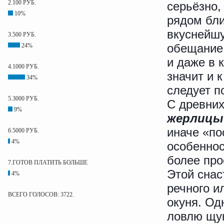
2.100 РУБ.
серьёзно,
10%
рядом бли
вкуснейшу
3.500 РУБ.
обещание,
24%
и даже в 
4.1000 РУБ.
значит и 
34%
следует п
5.3000 РУБ.
С древних
9%
жерлицы
иначе «по
6.5000 РУБ.
4%
особеннос
более про
7.ГОТОВ ПЛАТИТЬ БОЛЬШЕ
Этой снас
4%
речного и
ВСЕГО ГОЛОСОВ: 3722.
окуня. Од
ловлю щу