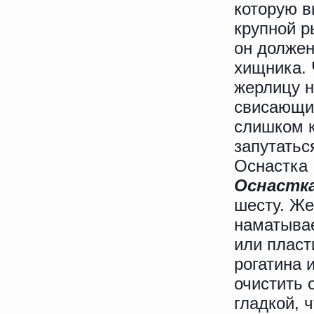
которую в
крупной р
он должен
хищника. 
жерлицу н
свисающих
слишком к
запутатьс
Оснастка
Оснастк
шесту. Же
наматывае
или пласт
рогатина 
очистить 
гладкой, 