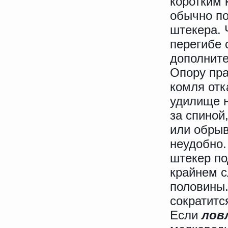
коротким 
обычно по
штекера. 
перегибе 
дополните
Опору пра
комля отк
удилище н
за спиной
или обрыв
неудобно.
штекер по
крайнем с
половины.
сократитс
Если
лов