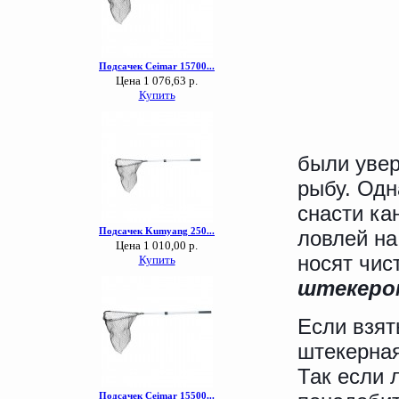
были увер
рыбу. Одн
снасти ка
ловлей на
носят чис
штекеро
Если взят
штекерная
Так если 