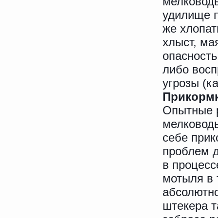
мелководь
удилище п
же хлопат
хлыст, ма
опасность
либо восп
угрозы (ка
Прикорм
Опытные 
мелководь
себе прик
проблем д
в процесс
мотыля в 
абсолютно
штекера т