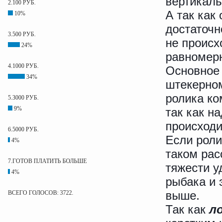
вертикаль
2.100 РУБ.
А так как
10%
достаточн
3.500 РУБ.
не происх
24%
равномерн
4.1000 РУБ.
Основное 
34%
штекерном
ролика ко
5.3000 РУБ.
9%
так как на
происходи
6.5000 РУБ.
Если роли
4%
таком рас
7.ГОТОВ ПЛАТИТЬ БОЛЬШЕ
тяжести у
4%
рыбака и 
выше.
ВСЕГО ГОЛОСОВ: 3722.
Так как
л