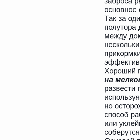
заброса р
основное 
Так за од
полутора 
между до
нескольки
прикормки
эффектив
Хороший п
на мелко
развести 
используя
но осторо
способ ра
или уклей
соберутся