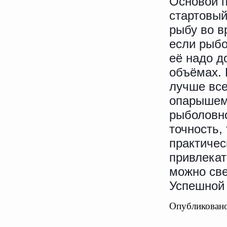
Основой п
стартовый
рыбу во в
если рыбо
её надо д
объёмах. 
лучше все
опарышем
рыболовно
точность,
практичес
привлекат
можно све
Успешной
Опубликовано