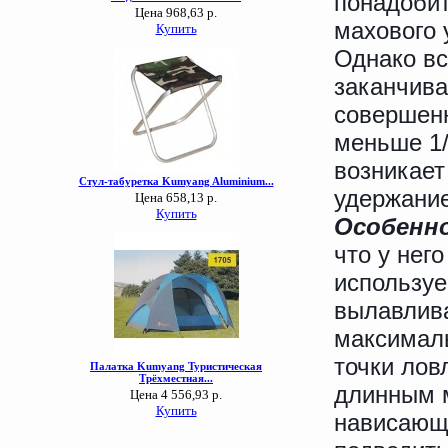
понадобит
махового 
Однако вс
заканчива
совершенн
меньше 1/
возникает
удержание
Особенн
что у нег
используе
вылавлива
максимал
точки лов
длинным 
нависающи