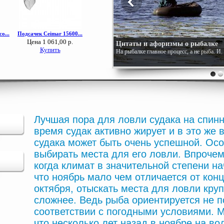
Цитаты и афоризмы о рыбалке
На рыбалке главное процесс, а не рыба. И
Лучшая пора для ловли судака на спинн
время судак активно жирует и в это же
судака может быть очень успешной. Осо
выбирать места для его ловли. Впрочем
когда климат в значительной степени на
что ноябрь мало чем отличается от кон
октября, отыскать места для ловли круп
сложнее. Ведь рыба ориентируется не п
соответствии с погодными условиями. 
что несколько лет назад в ноябре на в