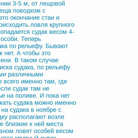
нии 3-5 м, от лещовой
леща поводком с
это окончание стаи и
оисходить ловля крупного
попадается судак весом 4-
 особи. Теперь
ака по рельефу. Бывают
 нет. А чтобы это
ени. В таком случае
иска судака, по рельефу
ыми различными
 всего именно там, где
сли судак там не
е на поливе. И пока нет
скать судака можно именно
 на судака в ноябре с
ку располагают возле
е близкие к ней места
овном ловят особей весом