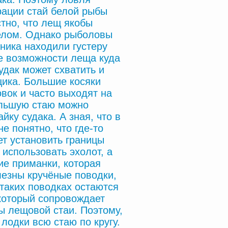
рации стай белой рыбы
стно, что лещ якобы
телом. Однако рыболовы
ника находили густеру
е возможности леща куда
удак может схватить и
щика. Большие косяки
ок и часто выходят на
ольшую стаю можно
ку судака. А зная, что в
е понятно, что где-то
т установить границы
 использовать эхолот, а
е приманки, которая
лезны кручёные поводки,
таких поводках остаются
 который сопровождает
ы лещовой стаи. Поэтому,
лодки всю стаю по кругу.