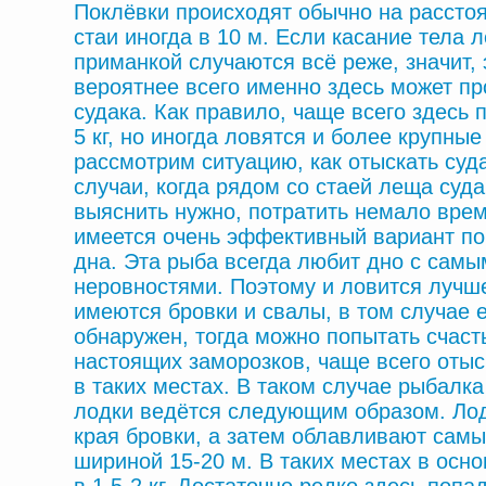
Поклёвки происходят обычно на расстоя
стаи иногда в 10 м. Если касание тела 
приманкой случаются всё реже, значит, 
вероятнее всего именно здесь может пр
судака. Как правило, чаще всего здесь 
5 кг, но иногда ловятся и более крупные
рассмотрим ситуацию, как отыскать суд
случаи, когда рядом со стаей леща судак
выяснить нужно, потратить немало врем
имеется очень эффективный вариант по
дна. Эта рыба всегда любит дно с сам
неровностями. Поэтому и ловится лучше
имеются бровки и свалы, в том случае е
обнаружен, тогда можно попытать счасть
настоящих заморозков, чаще всего оты
в таких местах. В таком случае рыбалка
лодки ведётся следующим образом. Лод
края бровки, а затем облавливают самы
шириной 15-20 м. В таких местах в осн