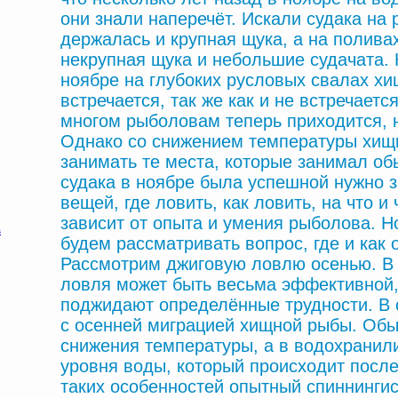
они знали наперечёт. Искали судака на 
держалась и крупная щука, а на полива
некрупная щука и небольшие судачата. 
ноябре на глубоких русловых свалах хи
встречается, так же как и не встречаетс
многом рыболовам теперь приходится, н
Однако со снижением температуры хищн
занимать те места, которые занимал об
судака в ноябре была успешной нужно з
вещей, где ловить, как ловить, на что и
зависит от опыта и умения рыболова. Н
будем рассматривать вопрос, где и как 
Рассмотрим джиговую ловлю осенью. В 
ловля может быть весьма эффективной,
поджидают определённые трудности. В 
с осенней миграцией хищной рыбы. Обыч
снижения температуры, а в водохранил
уровня воды, который происходит после
таких особенностей опытный спиннингис