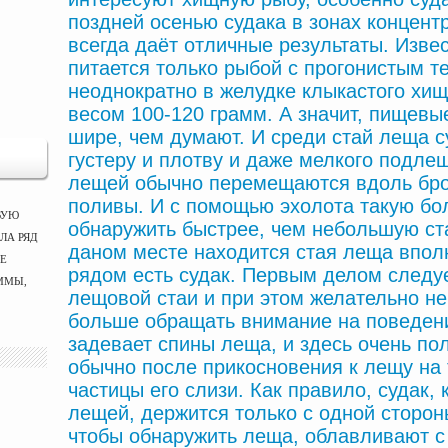
поздней осенью судака в зонах концент
всегда даёт отличные результаты. Изве
питается только рыбой с прогонистым 
неоднократно в желудке клыкастого хищ
весом 100-120 грамм. А значит, пищевы
шире, чем думают. И среди стай леща с
густеру и плотву и даже мелкого подле
лещей обычно перемещаются вдоль бров
поливы. И с помощью эхолота такую б
ВУЮ
обнаружить быстрее, чем небольшую стай
ЛА РЯД
даном месте находится стая леща вполн
ЫЕ
рядом есть судак. Первым делом следуе
ММЫ,
лещовой стаи и при этом желательно не
больше обращать внимание на поведени
задевает спины леща, и здесь очень по
обычно после прикосновения к лещу на 
частицы его слизи. Как правило, судак,
лещей, держится только с одной сторон
чтобы обнаружить леща, облавливают с 