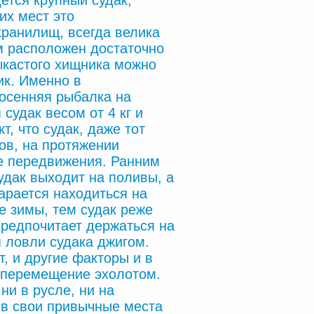
дется крупный судак,
их мест это
хранилищ, всегда велика
м расположен достаточно
ыкастого хищника можно
ик. Именно в
осенняя рыбалка на
судак весом от 4 кг и
т, что судак, даже тот
ов, на протяжении
е передвижения. Ранним
удак выходит на поливы, а
арается находиться на
е зимы, тем судак реже
предпочитает держаться на
 ловли судака джигом.
, и другие факторы и в
о перемещение эхолотом.
ни в русле, ни на
у в свои привычные места