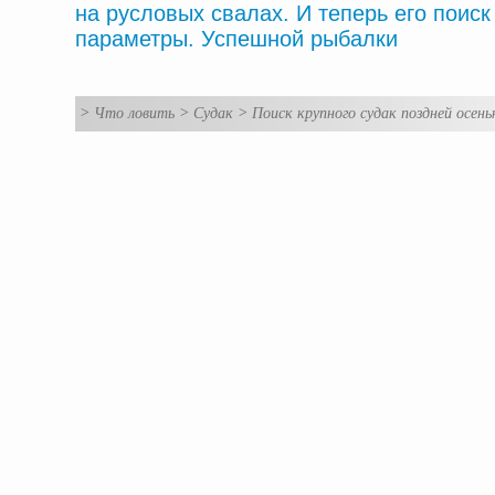
на русловых свалах. И теперь его поис
параметры. Успешной рыбалки
>
Что ловить
>
Судак
>
Поиск крупного судак поздней осен