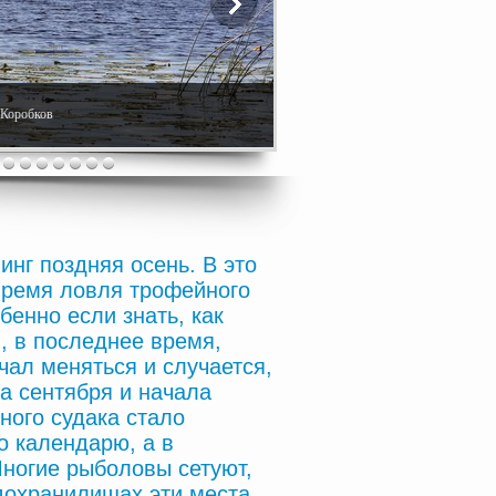
. Коробков
инг поздняя осень. В это
 время ловля трофейного
бенно если знать, как
, в последнее время,
чал меняться и случается,
ца сентября и начала
ного судака стало
о календарю, а в
Многие рыболовы сетуют,
одохранилищах эти места