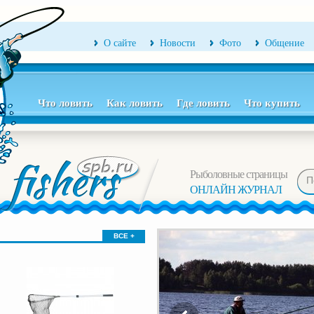
О сайте
Новости
Фото
Общение
Что ловить
Как ловить
Где ловить
Что купить
Рыболовные страницы
ОНЛАЙН ЖУРНАЛ
ВСЕ +