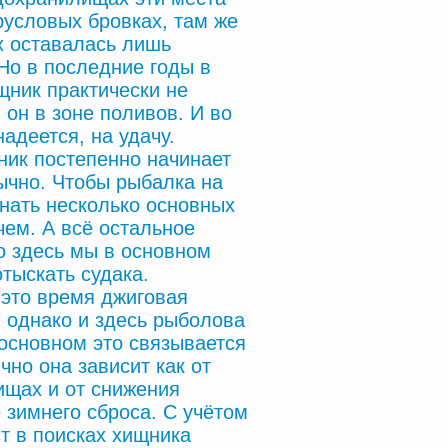
русловых бровках, там же
х оставалась лишь
Но в последние годы в
щник практически не
я он в зоне поливов. И во
адеется, на удачу.
ик постепенно начинает
ычно. Чтобы рыбалка на
нать несколько основных
 чем. А всё остальное
о здесь мы в основном
отыскать судака.
это время джиговая
 однако и здесь рыболова
основном это связывается
но она зависит как от
ищах и от снижения
 зимнего сброса. С учётом
т в поисках хищника