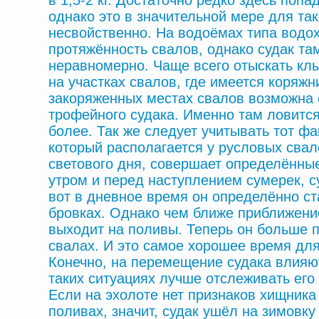
в 1,5-2 кг. Достаточно редко здесь попа
однако это в значительной мере для так
несвойственно. На водоёмах типа водо
протяжённость свалов, однако судак та
неравномерно. Чаще всего отыскать кл
на участках свалов, где имеется коряжн
закоряженных местах свалов возможна 
трофейного судака. Именно там ловится 
более. Так же следует учитывать тот фак
который располагается у русловых свал
светового дня, совершает определённы
утром и перед наступлением сумерек, с
вот в дневное время он определённо ст
бровках. Однако чем ближе приближени
выходит на поливы. Теперь он больше 
свалах. И это самое хорошее время для
Конечно, на перемещение судака влияют
таких ситуациях лучше отслеживать ег
Если на эхолоте нет признаков хищника 
поливах, значит, судак ушёл на зимовк