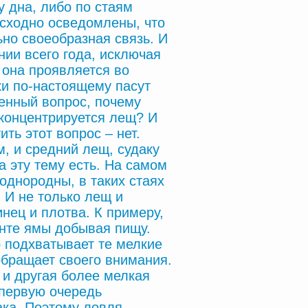
 дна, либо по стаям
сходно осведомлены, что
но своеобразная связь. И
нии всего года, исключая
 она проявляется во
ки по-настоящему пасут
венный вопрос, почему
 концентрируется лещ? И
ть этот вопрос – нет.
, и средний лещ, судаку
а эту тему есть. На самом
однородны, в таких стаях
. И не только лещ и
инец и плотва. К примеру,
унте ямы добывая пищу.
но подхватывает те мелкие
обращает своего внимания.
о и другая более мелкая
 первую очередь
ака. Поэтому ловля