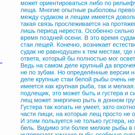
может ориентироваться либо по рельефу
леща. Многие опытные рыболовы прево
между судаком и лещам имеется доволь
такая связь прослеживается на протяже
лишь период нереста. Особенно сильно
время поздней осени. В это время суда
стаи лещей. Конечно, возникает естест
судак не равнодушен к тем местам, где
ответа, который бы полностью мог освети
Ведь на самом деле крупный да впрочем
не по зубам. Но определённые версии н
деле крупные стаи белой рыбы очень не
имеется как крупная рыба, так и мелкая
подлещик, это может быть и густера и с
лещ может энергично рыть в донном гр
Густера так копать не умеет, зато охот
части пищи, на которые лещ просто не 
И этим пользуется не только густера, н
бель. Видимо эти более мелкие рыбы в
интересуют хищную рыбу, особенно суд