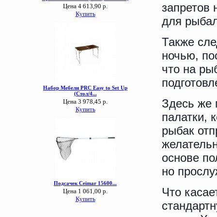
запретов 
для рыбал
Также сле
ночью, по
что на ры
подготовл
Здесь же 
палатки, 
рыбак отп
желательн
основе по
но прослу
Что касае
стандартн