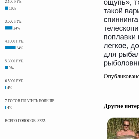
ощупь», т
2.100 РУБ.
10%
такой вар
спиннинга
3.500 РУБ.
телескопи
24%
поплавки 
4.1000 РУБ.
легкое, д
34%
для рыбал
рыболовн
5.3000 РУБ.
9%
Опубликовано
6.5000 РУБ.
4%
7.ГОТОВ ПЛАТИТЬ БОЛЬШЕ
Другие инте
4%
ВСЕГО ГОЛОСОВ: 3722.