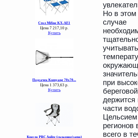
увлекател
Но в этом
случае
необходи
тщательн
учитыват
температ
окружающе
значитель
при высок
береговой
держится 
части вод
Цельсием 
регионов 
всего в т