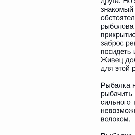
друга. Но
знакомый 
обстоятел
рыболова 
прикрытие
заброс ре
посидеть 
Живец до
для этой 
Рыбалка н
рыбачить 
сильного 
невозможн
волоком.