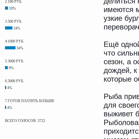
делиться 
2.100 РУБ.
имеются м
10%
узкие бур
3.500 РУБ.
переворач
24%
4.1000 РУБ.
Ещё одной
34%
что сильн
сезон, а 
5.3000 РУБ.
9%
дождей, к
которые о
6.5000 РУБ.
4%
Рыба при
7.ГОТОВ ПЛАТИТЬ БОЛЬШЕ
для своег
4%
выживет б
Рыболовам
ВСЕГО ГОЛОСОВ: 3722.
приходитс