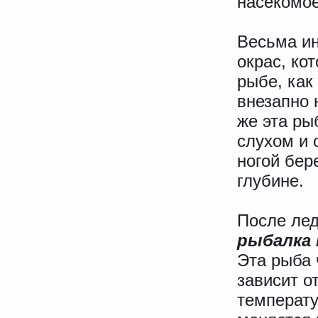
насекомое
Весьма ин
окрас, ко
рыбе, как
внезапно 
же эта ры
слухом и 
ногой бер
глубине.
После лед
рыбалка 
Эта рыба 
зависит о
температу