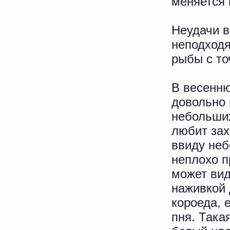
меняется 
Неудачи в
неподходя
рыбы с то
В весенню
довольно 
небольших
любит зах
ввиду неб
неплохо п
может вид
наживкой 
короеда, 
пня. Така