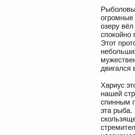
Рыболовы 
огромные 
озеру вёл
спокойно 
Этот прот
небольших
мужествен
двигался 
Хариус эт
нашей стр
спинным п
эта рыба.
скользяще
стремител