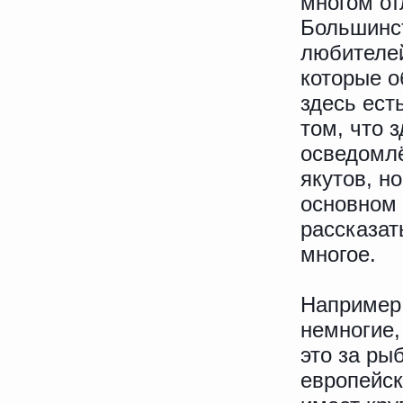
многом от
Большинс
любителей
которые о
здесь есть
том, что з
осведомлё
якутов, но
основном 
рассказат
многое.
Например,
немногие,
это за ры
европейск