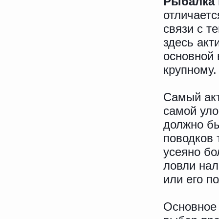
Рыбалка 
отличаетс
связи с т
здесь акт
основной 
крупному.
Самый акт
самой уло
должно бы
поводков 
усеяно б
ловли нал
или его п
Основное 