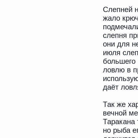
Слепней н
жало крюч
подмечали
слепня пр
они для н
июля слеп
большего 
ловлю в п
использую
даёт ловл
Так же ха
вечной ме
Таракана 
но рыба е