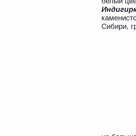
белый цве
Индигир
каменисто
Сибири, г