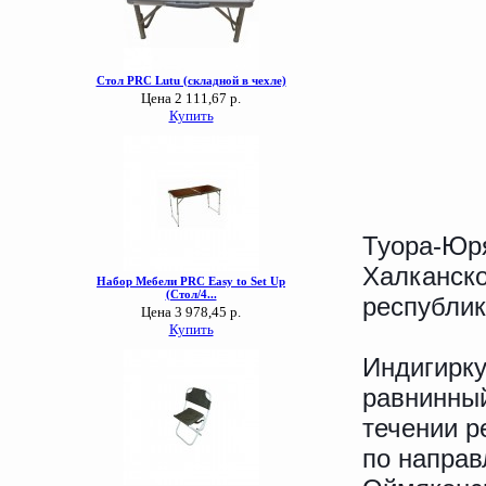
Туора-Юря
Халканско
республик
Индигирку
равнинный
течении р
по направ