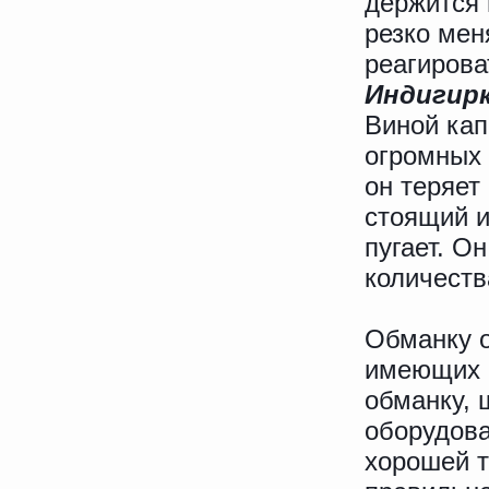
держится 
резко мен
реагирова
Индигир
Виной кап
огромных 
он теряет
стоящий и
пугает. О
количеств
Обманку о
имеющих к
обманку, 
оборудова
хорошей т