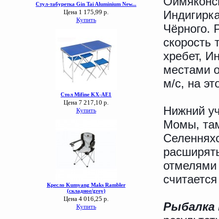
Оймяконск
Индигирка
Чёрного. 
скорость 
хребет, И
местами о
м/с, на э
Нижний уч
Момы, там
Селенняхс
расширять
отмелями 
считается
Рыбалка 