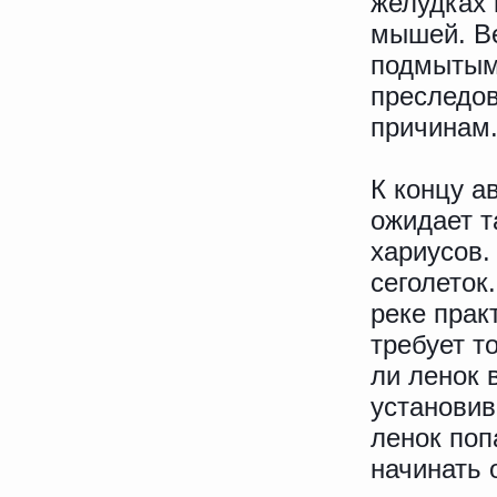
желудках 
мышей. Ве
подмытыми
преследов
причинам
К концу а
ожидает т
хариусов.
сеголеток
реке прак
требует т
ли ленок 
установив
ленок поп
начинать 