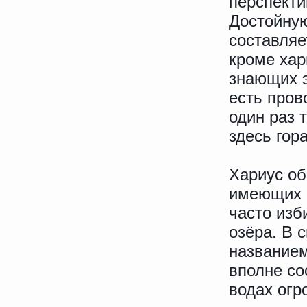
перспекти
Достойную
составляе
кроме хар
знающих э
есть пров
один раз 
здесь гор
Хариус об
имеющих ч
часто изб
озёра. В 
названием
вполне со
водах огр