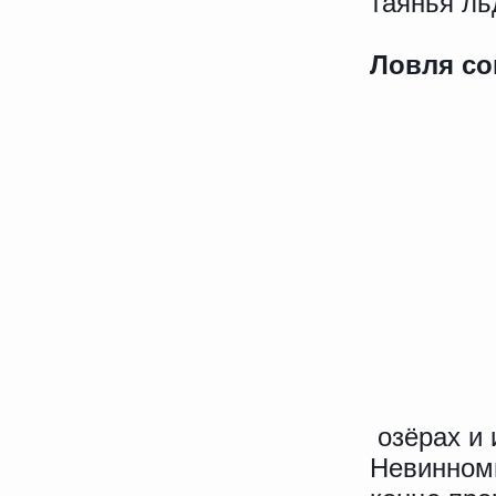
таянья ль
Ловля со
озёрах и 
Невинномы