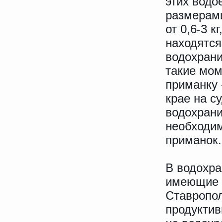
этих водо
размерами
от 0,6-3 
находятся 
водохрани
такие мом
приманку 
крае на с
водохран
необходим
приманок.
В водохра
имеющие с
Ставропол
продуктив