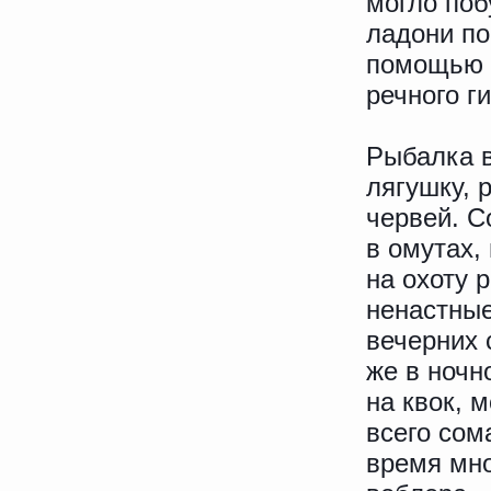
могло поб
ладони по
помощью к
речного г
Рыбалка в
лягушку, 
червей. С
в омутах,
на охоту р
ненастные
вечерних 
же в ночн
на квок, 
всего сом
время мно