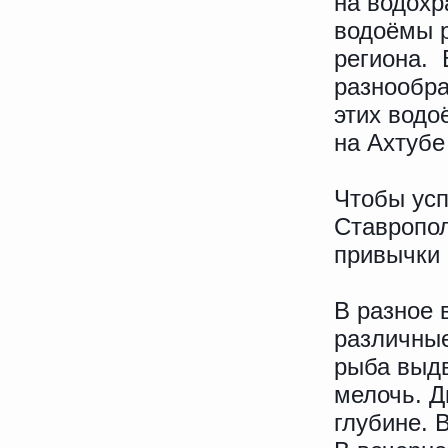
на водохр
водоёмы р
региона. 
разнообра
этих водо
на Ахтубе
Чтобы усп
Ставропол
привычки
В разное 
различные
рыба выдв
мелочь. Д
глубине. В