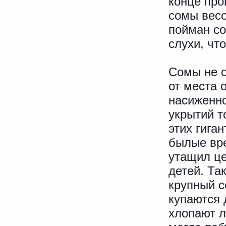
конце про
сомы весо
пойман со
слухи, чт
Сомы не о
от места 
насиженно
укрытий т
этих гиган
былые вре
утащил це
детей. Та
крупный с
купаются 
хлопают л