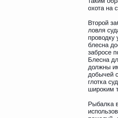
таким обр
охота на 
Второй за
ловля суд
проводку 
блесна до
забросе п
Блесна дл
должны им
добычей с
глотка су
широким т
Рыбалка в
использов