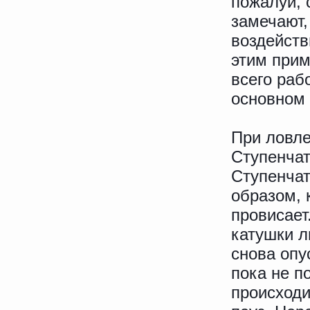
пожалуй, 
замечают,
воздейств
этим прим
всего раб
основном 
При ловле
Ступенча
Ступенча
образом, 
провисает
катушки л
снова опу
пока не п
происходи