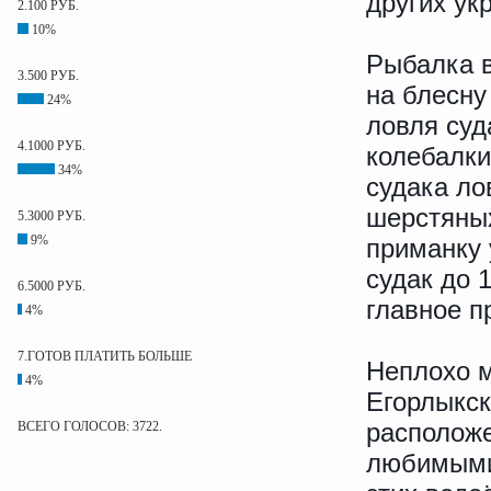
других ук
2.100 РУБ.
10%
Рыбалка в
3.500 РУБ.
на блесну
24%
ловля суд
4.1000 РУБ.
колебалки
34%
судака ло
шерстяных
5.3000 РУБ.
9%
приманку 
судак до 
6.5000 РУБ.
главное п
4%
7.ГОТОВ ПЛАТИТЬ БОЛЬШЕ
Неплохо м
4%
Егорлыкс
расположе
ВСЕГО ГОЛОСОВ: 3722.
любимыми