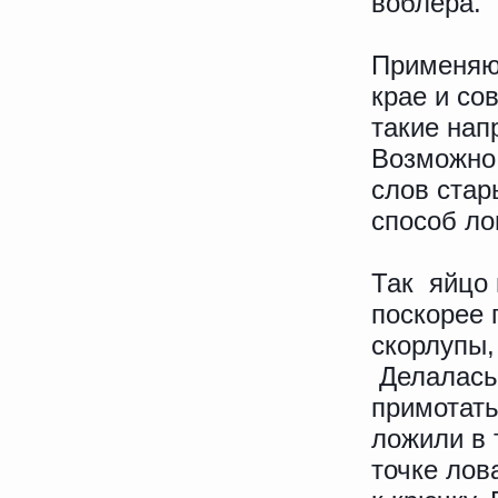
воблера.
Применяю
крае и со
такие нап
Возможно,
слов ста
способ ло
Так яйцо 
поскорее 
скорлупы,
Делалась 
примотать
ложили в 
точке лов