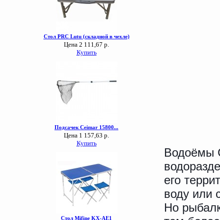
Водоёмы С
водоразде
его терри
воду или 
Но рыбалк