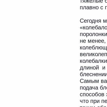
тяжёлые б
плавно с 
Сегодня м
«колебало
поролонки
не менее,
колеблющи
великолеп
колебалки
длиной и 
блеснении
Самым ва
подача б
способов 
что при п