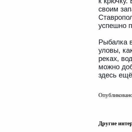
к крючку.
своим зап
Ставропол
успешно п
Рыбалка в
уловы, ка
реках, во
можно доб
здесь ещё
Опубликовано
Другие инте