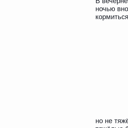
В вечерне
ночью вно
кормиться
но не тяж