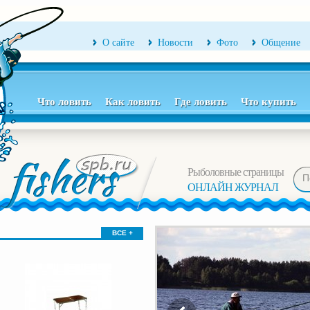
О сайте
Новости
Фото
Общение
Что ловить
Как ловить
Где ловить
Что купить
Рыболовные страницы
ОНЛАЙН ЖУРНАЛ
ВСЕ +