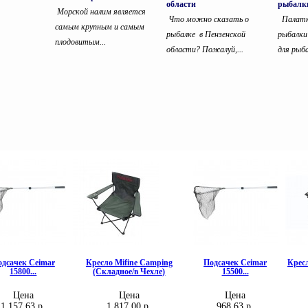
области
рыбалки
Морской налим является
Что можно сказать о
Палатка
самым крупным и самым
рыбалке в Пензенской
рыбалк
плодовитым...
области? Пожалуй,...
для рыба