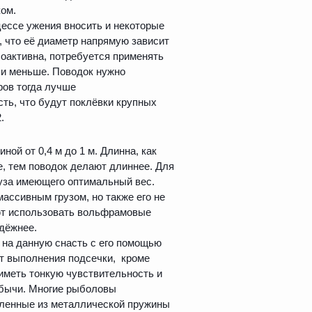
ом.
ессе ужения вносить и некоторые
, что её диаметр напрямую зависит
алоактивна, потребуется применять
а и меньше. Поводок нужно
ров тогда лучше
ть, что будут поклёвки крупных
.
ой от 0,4 м до 1 м. Длинна, как
е, тем поводок делают длиннее. Для
руза имеющего оптимальный вес.
ассивным грузом, но также его не
ют использовать вольфрамовые
адёжнее.
 на данную снасть с его помощью
т выполнения подсечки, кроме
 иметь тонкую чувствительность и
обычи. Многие рыболовы
вленные из металлической пружины