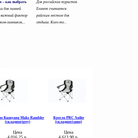
 – как выбрать
Для российских туристов
 для зимней
Египет считается
и важный фактор
райским местом для
ков-зимников,...
отдыха. Кого-то...