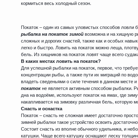
кормиться весь холодный сезон.
Покаток – один из самых уловистых способов ловли 
рыбалка на покаток зимой
возможна и на хищную ры
сложных и дорогих снастей, также как и особых навык
легко и быстро. Ловить на покаток можно леща, плотву,
бель. Из хищников на покаток ловят чаще всего судака
В каких местах ловить на покаток?
Для успешной рыбалки на покаток, первое, что требуе
концентрации рыбы, а также пути их миграций по вод
владеть сведеньями о силе течения в данном месте 
покаток
не является активным способом рыбалки. Р
дна на водоёме, используют покаток на ямах, где зим
накапливается на зимовку различная бель, которую м
Снасть и оснастка
Покаток – снасть не сложная имеет достаточно прос
зимней рыбалки такое устройство освоить достаточно 
Состоит снасть из вполне обычного удильника, и не
катушки. Чаще всего катушку оснащают леску толщиной