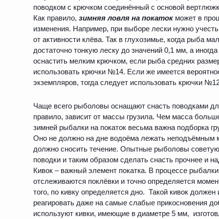
поводком с крючком соединённый с основой вертлюжк
Как правило,
зимняя ловля на покаток
может в проц
изменения. Например, при выборе лески нужно учесть
от активности клёва. Так в глухозимье, когда рыба м
достаточно тонкую леску до значений 0,1 мм, а иногд
оснастить мелким крючком, если рыба средних разме
использовать крючки №14. Если же имеется вероятнос
экземпляров, тогда следует использовать крючки №12
Чаще всего рыболовы оснащают снасть поводками длин
правило, зависит от массы грузила. Чем масса больш
зимней рыбалки на покаток весьма важна подборка г
Оно не должно на дне водоёма лежать неподъёмным м
должно сносить течение. Опытные рыболовы совету
поводки и таким образом сделать снасть прочнее и н
Кивок – важный элемент покатка. В процессе рыбалки
отслеживаются поклёвки и точно определяется момен
того, по кивку определяется дно. Такой кивок должен
реагировать даже на самые слабые прикосновения д
используют кивки, имеющие в диаметре 5 мм, изгото