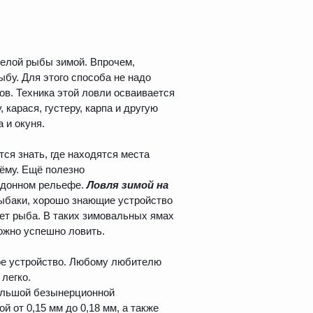
белой рыбы зимой. Впрочем,
бу. Для этого способа не надо
ов. Техника этой ловли осваивается
 карася, густеру, карпа и другую
 и окуня.
тся знать, где находятся места
оёму. Ещё полезно
и донном рельефе.
Ловля зимой на
ыбаки, хорошо знающие устройство
ует рыба. В таких зимовальных ямах
ожно успешно ловить.
тое устройство. Любому любителю
легко.
большой безынерционной
 от 0,15 мм до 0,18 мм, а также