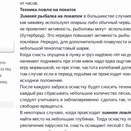
от часов.
Техника ловли на покаток
Зимняя рыбалка на покаток
в большинстве случаев
как наживку используют опарыш либо обычный червь.
не проявляет активность, рыболовы могут использов
(бутерброд). Это нередко повышает активность рыбы 
поклёвки. Нередко, для дополнительной плавучести о
небольшой пенопластовый шарик.
Когда снасть опущена в лунку и груз надёжно лёг на д
начинают поднимать при этом кивок надо едва ощутим
ВУЮ
игру мормышкой, но при этом, частота колебаний дол
ЛА РЯД
том случае если в период подъёма не происходит пок
ЫЕ
исходное положение.
ММЫ,
После каждого заброса оснастку будет сносить течен
каждый раз сбрасывать небольшое количество лески,
следует учитывать и заблаговременно сделать так, 
свободно вращаться.
В некоторых случаях, когда происходит
зимняя ловл
найти место на небольших глубинах. Тогда оснастку п
увеличения парусности, снасть оснащают леской с б