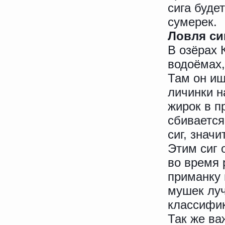
сига буде
сумерек.
Ловля си
В озёрах 
водоёмах,
Там он ищ
личинки н
жирок в п
сбивается
сиг, знач
Этим сиг 
во время 
приманку
мушек луч
классифик
Так же ва