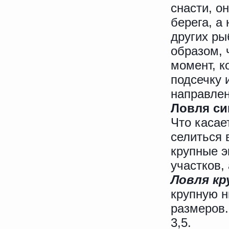
снасти, о
берега, а
других ры
образом, 
момент, к
подсечку 
направлен
Ловля си
Что касае
селиться 
крупные э
участков,
Ловля кр
крупную 
размеров.
3,5.