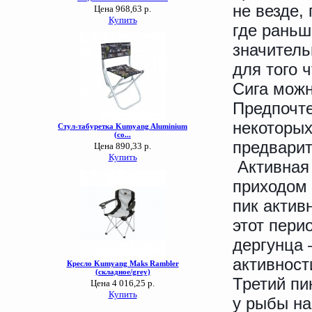
не везде, 
где раньш
значитель
для того 
Сига можн
Предпочте
некоторых
предварит
Активная 
приходом 
пик актив
этот пери
дергунца 
активност
Третий пи
у рыбы на