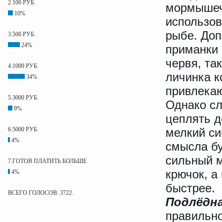
2.100 РУБ.
мормышечн
10%
использо
рыбе. Доп
3.500 РУБ.
24%
приманки
червя, та
4.1000 РУБ.
личинка к
34%
привлекаю
5.3000 РУБ.
Однако сл
9%
цеплять д
6.5000 РУБ.
мелкий си
4%
смысла бу
сильный м
7.ГОТОВ ПЛАТИТЬ БОЛЬШЕ
крючок, а
4%
быстрее.
ВСЕГО ГОЛОСОВ: 3722.
Подлёдна
правильно