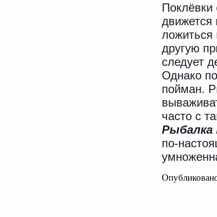
Поклёвки 
движется 
ложиться 
другую пр
следует д
Однако по
пойман. Р
вываживат
часто с т
Рыбалка 
по-настоя
умноженна
Опубликовано