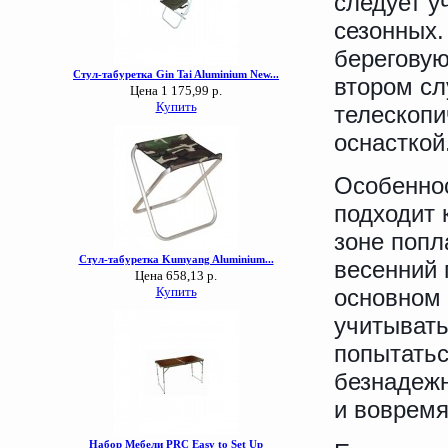
следует у
сезонных.
береговую
втором сл
телескопи
оснасткой
Особеннос
подходит 
зоне попл
весенний 
основном 
учитывать
попытатьс
безнадежн
и вовремя