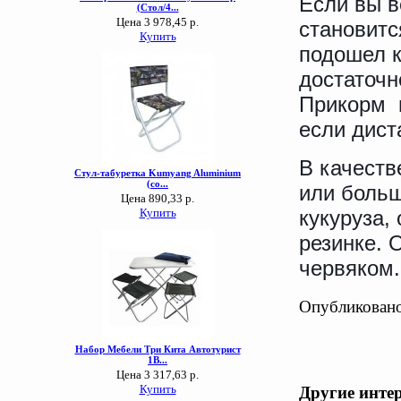
Если вы в
становитс
подошел к
достаточн
Прикорм п
если дист
В качеств
или больш
кукуруза,
резинке. 
червяком
Опубликовано
Другие инте