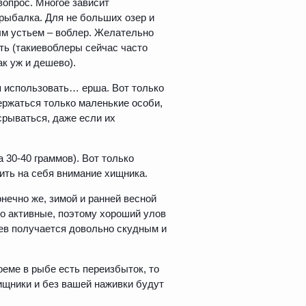
вопрос. Многое зависит
 рыбалка. Для не больших озер и
ным устьем – воблер. Желательно
ть (такиевоблеры сейчас часто
ак уж и дешево).
ся использовать… ерша. Вот только
ержаться только маленькие особи,
срываться, даже если их
 30-40 граммов). Вот только
ить на себя внимание хищника.
нечно же, зимой и ранней весной
бо активные, поэтому хороший улов
клев получается довольно скудным и
оеме в рыбе есть переизбыток, то
ищники и без вашей наживки будут