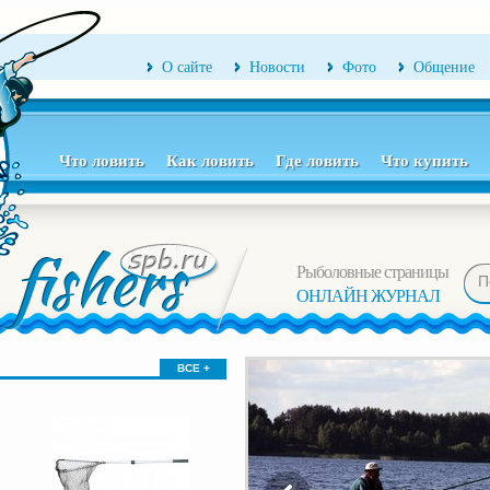
О сайте
Новости
Фото
Общение
Что ловить
Как ловить
Где ловить
Что купить
Рыболовные страницы
ОНЛАЙН ЖУРНАЛ
ВСЕ +