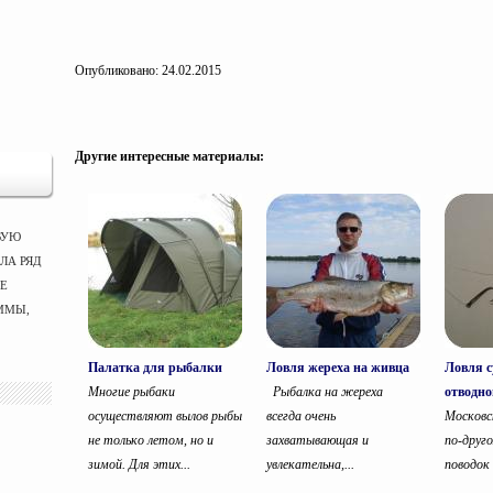
Опубликовано: 24.02.2015
Другие интересные материалы:
ВУЮ
ЛА РЯД
ЫЕ
ММЫ,
Палатка для рыбалки
Ловля жереха на живца
Ловля с
Многие рыбаки
Рыбалка на жереха
отводно
осуществляют вылов рыбы
всегда очень
Московс
не только летом, но и
захватывающая и
по-друг
зимой. Для этих...
увлекательна,...
поводок »