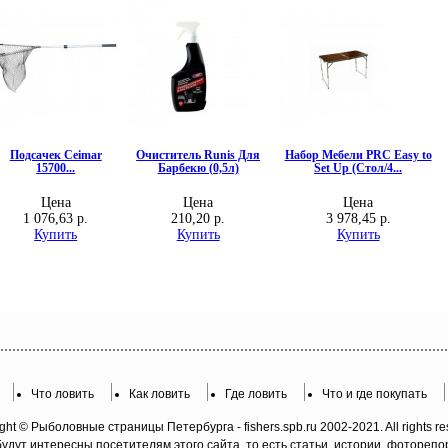
Что ловить
Как ловить
Где ловить
Что и где покупать
ght © Рыболовные страницы Петербурга - fishers.spb.ru 2002-2021. All rights re
будут интересны посетителям этого сайта, то есть статьи, истории, фотореп