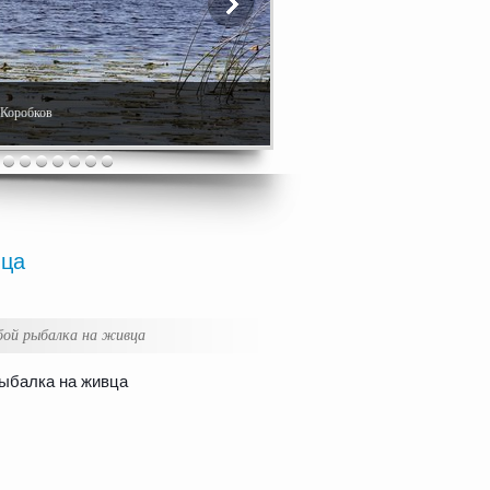
. Коробков
вца
бой рыбалка на живца