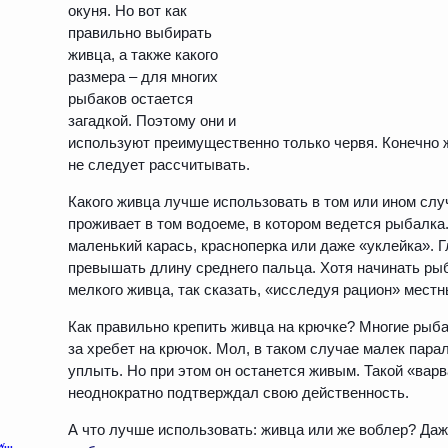
окуня. Но вот как
правильно выбирать
живца, а также какого
размера – для многих
рыбаков остается
загадкой. Поэтому они и
используют преимущественно только червя. Конечно ж
не следует рассчитывать.
Какого живца лучше использовать в том или ином случ
проживает в том водоеме, в котором ведется рыбалка.
маленький карась, красноперка или даже «уклейка». Г
превышать длину среднего пальца. Хотя начинать ры
мелкого живца, так сказать, «исследуя рацион» мест
Как правильно крепить живца на крючке? Многие рыба
за хребет на крючок. Мол, в таком случае малек пара
уплыть. Но при этом он останется живым. Такой «вар
неоднократно подтверждал свою действенность.
А что лучше использовать: живца или же воблер? Даж