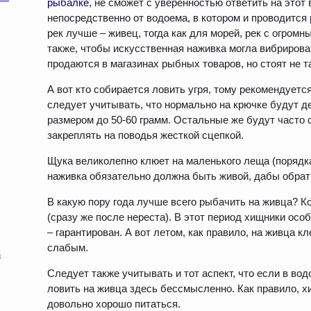
рыбалке
, не сможет с уверенностью ответить на этот 
непосредственно от водоема, в котором и проводится
рек лучше – живец, тогда как для морей, рек с огром
также, чтобы искусственная наживка могла вибрирова
продаются в магазинах рыбных товаров, но стоят не т
А вот кто собирается ловить угря, тому рекомендует
следует учитывать, что нормально на крючке будут д
размером до 50-60 грамм. Остальные же будут часто 
закреплять на поводья жесткой сцепкой.
Щука великолепно клюет на маленького леща (порядка
наживка обязательно должна быть живой, дабы обрат
В какую пору года лучше всего рыбачить на живца? Ко
(сразу же после нереста). В этот период хищники осо
– гарантирован. А вот летом, как правило, на живца 
слабым.
Следует также учитывать и тот аспект, что если в вод
ловить на живца здесь бессмысленно. Как правило, х
довольно хорошо питаться.