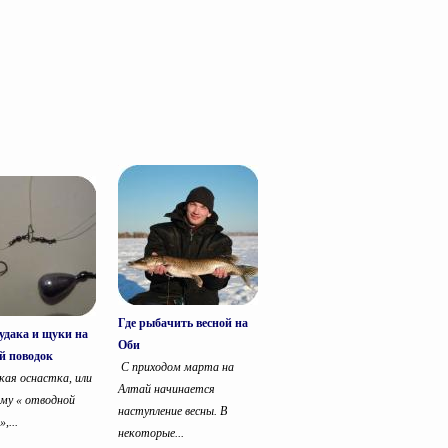
Где рыбачить весной на
удака и щуки на
Оби
й поводок
С приходом марта на
кая оснастка, или
Алтай начинается
ому « отводной
наступление весны. В
,...
некоторые...