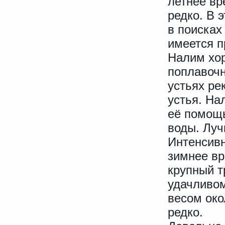
летнее вр
редко. В 
в поисках
имеется п
Налим хор
поплавочн
устьях ре
устья. На
её помощ
воды. Луч
Интенсивн
зимнее вр
крупный т
удачливом
весом око
редко.