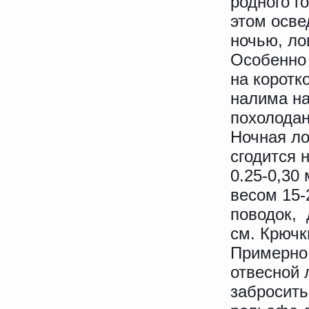
родного г
этом осве
ночью, ло
Особенно 
на коротк
налима на
похолодан
Ночная ло
сгодится 
0.25-0,30
весом 15-
поводок, 
см. Крючк
Примерно 
отвесной 
забросить