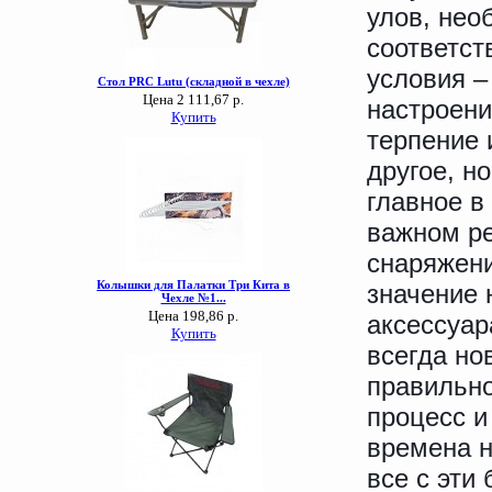
улов, нео
соответс
условия –
настроени
терпение 
другое, н
главное в
важном ре
снаряжен
значение 
аксессуар
всегда но
правильно
процесс и
времена н
все с эти