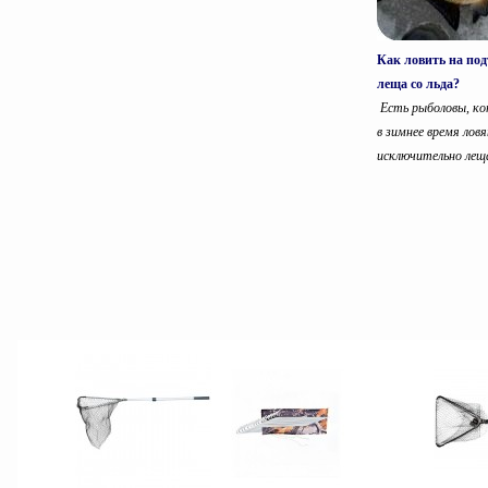
Как ловить на под
леща со льда?
Есть рыболовы, к
в зимнее время лов
исключительно леща