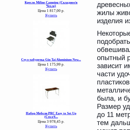
древесных
жилы жив
изделия и
Некоторые
подобрать
обвешивал
опытный р
зависит и
части удо
пластиков
металличе
была, и б
Размер уд
до 11 мет
тем дальш