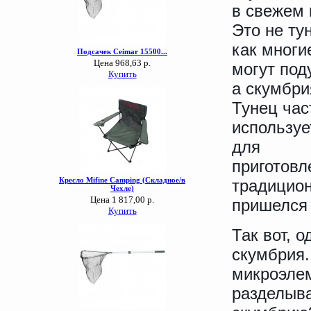
в свежем 
Это не ту
как многи
могут под
а скумбри
Тунец час
используе
для
приготовл
традицион
пришелся 
Так вот, 
скумбрия.
микроэлем
разделыва