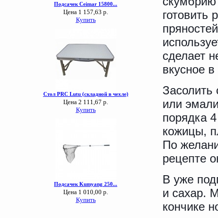
скумбрию?
готовить 
пряностей
используе
сделает н
вкусное в 
Засолить 
или эмали
порядка 4
кожицы, п
По желани
рецепте о
В уже под
и сахар. 
кончике н