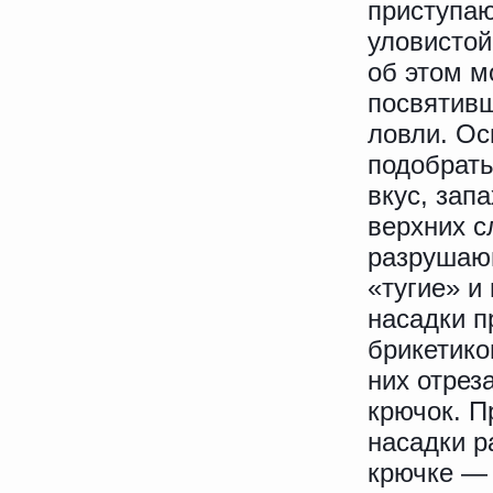
приступаю
уловистой
об этом м
посвятивш
ловли. Ос
подобрать
вкус, зап
верхних с
разрушающ
«тугие» и
насадки п
брикетико
них отрез
крючок. П
насадки р
крючке — 