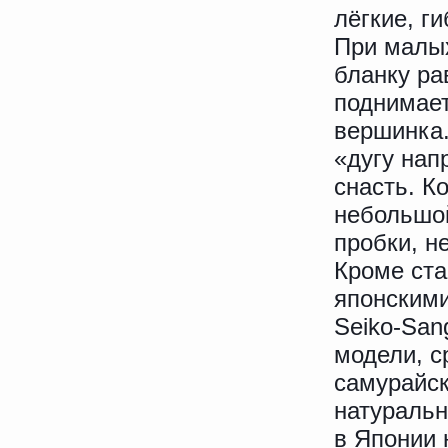
лёгкие, г
При малых
бланку ра
поднимает
вершинка.
«дугу нап
снасть. К
небольшой
пробки, н
Кроме ст
японскими
Seiko-San
модели, с
самурайск
натуральн
в Японии 