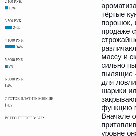
2.100 РУБ.
ароматиза
10%
тёртые ку
порошок, 
3.500 РУБ.
24%
продаже ф
строжайше
4.1000 РУБ.
различают
34%
массу и с
5.3000 РУБ.
сильно пы
9%
пылящие 
6.5000 РУБ.
для ловли
4%
шарики и
закрывающ
7.ГОТОВ ПЛАТИТЬ БОЛЬШЕ
4%
функцию п
Вначале о
ВСЕГО ГОЛОСОВ: 3722.
притаплив
уровне он