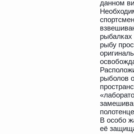
данном ви
Необходим
спортсмен
взвешиван
рыбалках 
рыбу прос
оригиналь
освобожда
Расположи
рыболов о
пространс
«лаборато
замешиван
полотенце
В особо ж
её защищ