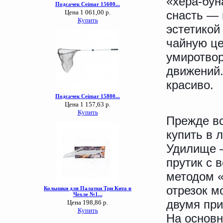
«хера-бун
снасть — 
эстетикой
чайную це
умиротвор
движений.
красиво.
Прежде вс
купить в 
Удилище —
прутик с 
методом «
отрезок м
двумя при
На основн