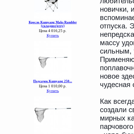
любительс
новички, 
вспоминае
отпуска. 
непредска
массу удо
сильным, 
Применяют
поплавочн
новое зде
чудесная 
Как всегд
создали с
мирных ка
парчового