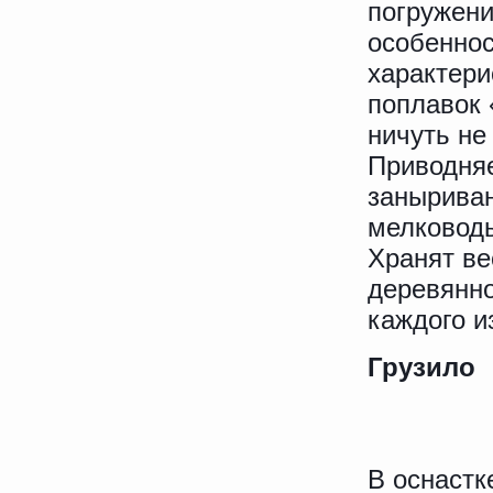
погружени
особеннос
характери
поплавок 
ничуть не
Приводняе
заныриван
мелководь
Хранят ве
деревянн
каждого и
Грузило
В оснастк