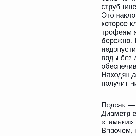
струбцине
Это накло
которое к
трофеям я
бережно. 
недопусти
воды без 
обеспечив
Находящая
получит н
Подсак — 
Диаметр е
«тамаки».
Впрочем, 