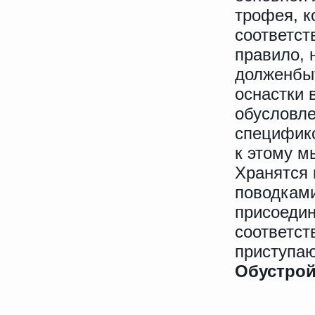
трофея, к
соответст
правило, 
долженбыт
оснастки 
обусловле
специфико
к этому м
Хранятся 
поводками
присоедин
соответст
приступаю
Обустрой