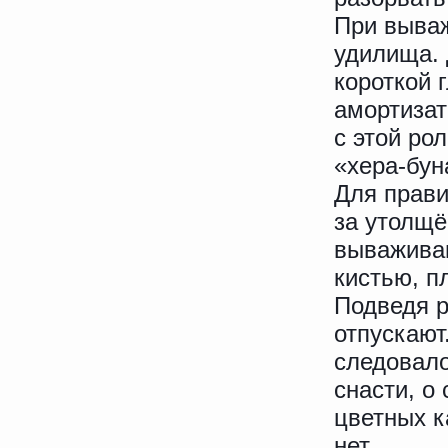
При вываж
удилища.
короткой 
амортизат
с этой ро
«хера-бун
Для прави
за утолщё
вываживан
кистью, п
Подведя р
отпускают
следовало
снасти, о
цветных к
нет...