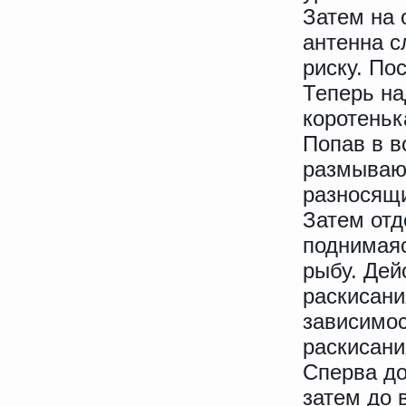
Затем на 
антенна с
риску. По
Теперь на
коротеньк
Попав в в
размывают
разносящи
Затем отд
поднимаяс
рыбу. Дей
раскисани
зависимос
раскисани
Сперва до
затем до 