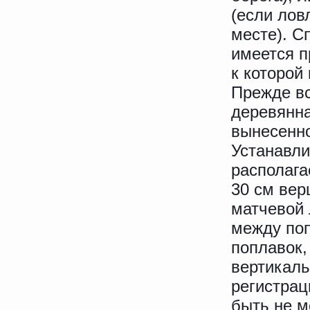
(если лов
месте). С
имеется п
к которой
Прежде вс
деревянна
вынесенно
Устанавли
располага
30 см вер
матчевой 
между поп
поплавок,
вертикаль
регистрац
быть не м