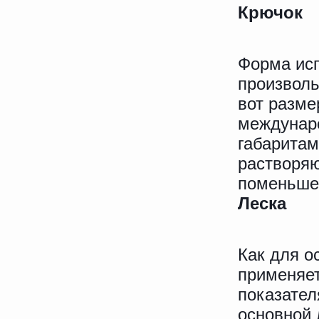
Крючок
Форма исп
произволь
вот разме
междунаро
габаритам
растворяю
поменьше
Леска
Как для о
применяе
показател
основной 