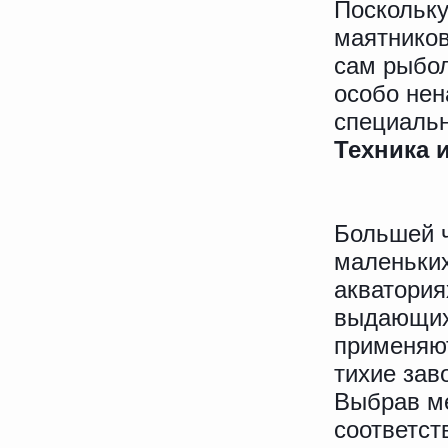
Поскольку
маятников
сам рыбол
особо нен
специальн
Техника и
Большей ч
маленьких
акватория
выдающихс
применяют
тихие зав
Выбрав ме
соответст