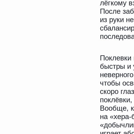
лёгкому в
После заб
из руки н
сбалансир
последова
Поклевки 
быстры и 
неверного
чтобы осв
скоро гла
поклёвки,
Вообще, к
на «хера-
«добычлив
играет аб