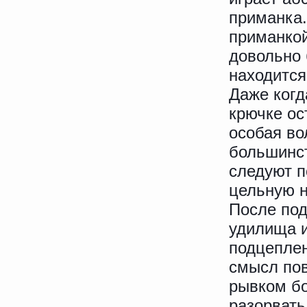
приманка.
приманкой
довольно 
находится
Даже когд
крючке о
особая во
большинст
следуют п
цельную н
После под
удилища и
подцеплен
смысл пов
рывком бо
разорвать