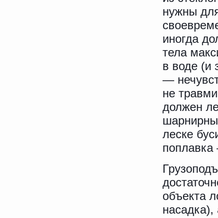
нужны для
своевреме
иногда до
тела макс
в воде (и
— нечувст
не травми
должен ле
шарнирны
леске бус
поплавка 
Грузоподъ
достаточн
объекта л
насадка),