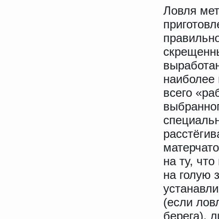
Ловля мет
приготовл
правильно
скрещенны
выработан
наиболее 
всего «ра
выбранног
специальн
расстёгив
матерчато
на ту, чт
на голую 
устанавли
(если лов
берега),