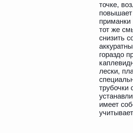
точке, во
повышает 
приманки 
тот же см
снизить с
аккуратны
гораздо п
каплевидн
лески, пл
специальн
трубочки 
устанавли
имеет соб
учитывает