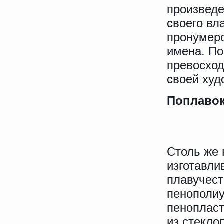
произведе
своего вл
пронумеро
имена. По
превосход
своей худ
Поплаво
Столь же 
изготавли
плавучест
пенополиу
пенопласт
из стекло