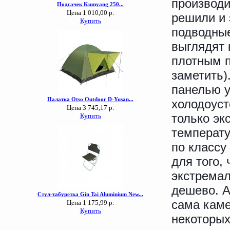
производи
решили и 
подводные
выглядят 
плотным п
заметить)
панелью 
холодоуст
только эк
температу
по классу
для того,
экстремал
дешево. А
сама каме
некоторых