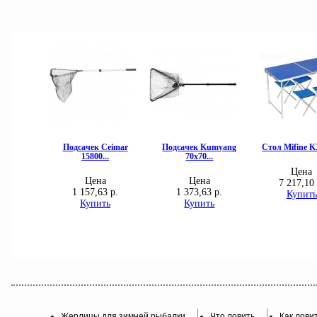
Жерлицы для зимней рыбалки
Что ловить
Как лови