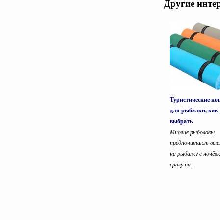
Другие инте
Туристические ко
для рыбалки, как
выбрать
Многие рыболовы
предпочитают вы
на рыбалку с ночёвк
сразу на...