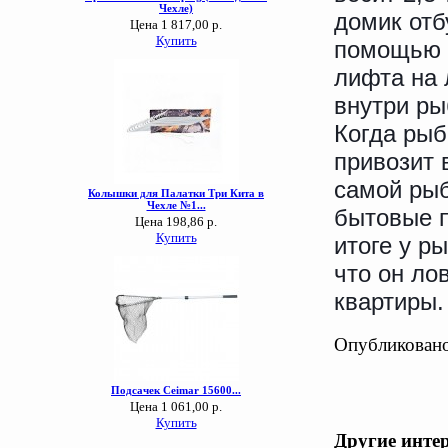
домик отб
помощью 
лифта на 
внутри ры
Когда рыб
привозит 
самой рыб
бытовые п
итоге у р
что он ло
квартиры.
Опубликовано
Другие инте